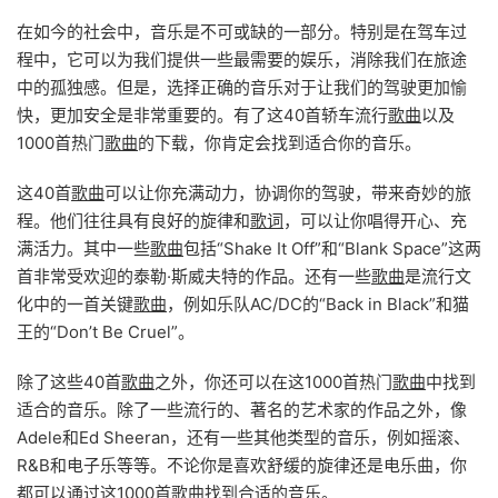
在如今的社会中，音乐是不可或缺的一部分。特别是在驾车过
程中，它可以为我们提供一些最需要的娱乐，消除我们在旅途
中的孤独感。但是，选择正确的音乐对于让我们的驾驶更加愉
快，更加安全是非常重要的。有了这40首轿车流行
歌曲
以及
1000首热门
歌曲
的下载，你肯定会找到适合你的音乐。
这40首
歌曲
可以让你充满动力，协调你的驾驶，带来奇妙的旅
程。他们往往具有良好的旋律和
歌词
，可以让你唱得开心、充
满活力。其中一些
歌曲
包括“Shake It Off”和“Blank Space”这两
首非常受欢迎的泰勒·斯威夫特的作品。还有一些
歌曲
是流行文
化中的一首关键
歌曲
，例如乐队AC/DC的“Back in Black”和猫
王的“Don’t Be Cruel”。
除了这些40首
歌曲
之外，你还可以在这1000首热门
歌曲
中找到
适合的音乐。除了一些流行的、著名的艺术家的作品之外，像
Adele和Ed Sheeran，还有一些其他类型的音乐，例如摇滚、
R&B和电子乐等等。不论你是喜欢舒缓的旋律还是电乐曲，你
都可以通过这1000首
歌曲
找到合适的音乐。