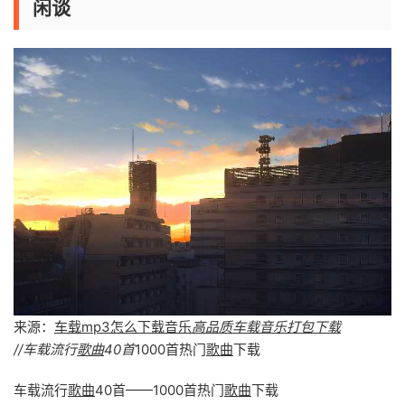
闲谈
来源：
车载mp3怎么下载音乐
高品质车载音乐打包下载
//车载流行
歌曲
40首
1000首热门
歌曲
下载
车载流行
歌曲
40首——1000首热门
歌曲
下载