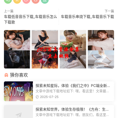
上一篇
下一篇
车载低音音乐下载_车载音乐怎么
车载音乐串烧下载_车载音乐下载
下载歌
猜你喜欢
探索未知星际，体验《我们之中》PC端全新版
本
文章中游戏下载地址如下: 嘿，看这里！文章最后
有个图片，点一下就能加入我们游...
2025-07-25
探索未知世界，体验生存极限！《方舟：生存
飞升》v38.9中文版全新升级！
文章中游戏下载地址如下: 嘿，朋友们，看这里！