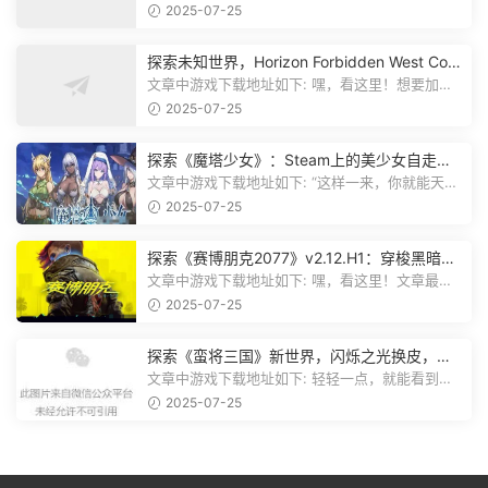
《方舟：生存飞升》这个游戏超火...
2025-07-25
探索未知世界，Horizon Forbidden West Com
plete Edition正式发布！
文章中游戏下载地址如下: 嘿，看这里！想要加入
游戏资源分享群，就点文章最后那...
2025-07-25
探索《魔塔少女》：Steam上的美少女自走
棋，战斗与策略的双重盛宴！
文章中游戏下载地址如下: “这样一来，你就能天天
跟上新动态啦！” 简单来说，...
2025-07-25
探索《赛博朋克2077》v2.12.H1：穿梭黑暗都
市，感受未来世界的震撼
文章中游戏下载地址如下: 嘿，看这里！文章最后
有个图片，点一下就能加入我们的...
2025-07-25
探索《蛮将三国》新世界，闪烁之光换皮，共
赴手游盛宴！
文章中游戏下载地址如下: 轻轻一点，就能看到原
文。 滑动一下屏幕，就能看到...
2025-07-25