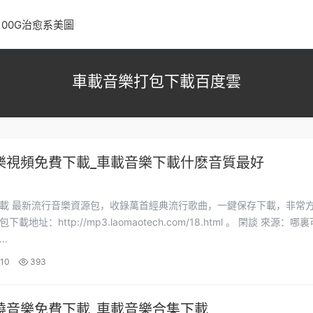
100G治愈系美圖
車載音樂打包下載百度雲
樂視頻免費下載_車載音樂下載什麽音質最好
下載，非常方便。
址：http://mp3.laomaotech.com/18.html 。 閑談 來源：哪裏可以
..
10
393
繞音樂免費下載_車載音樂合集下載