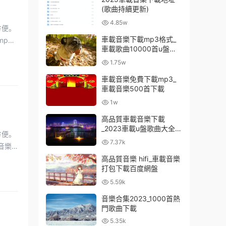
(歌曲持續更新)
4.85w
車載音樂下載mp3格式_
車載歌曲10000首u盤免
費
1.75w
車載音樂免費下載mp3_
車載音樂500首下載
1w
高品質車載音樂下載
_2023車載u盤歌曲大全下
載
7.37k
高品質音樂 hifi_車載音樂
打包下載百度網盤
5.59k
音樂合集2023_1000首熱
門歌曲下載
5.35k