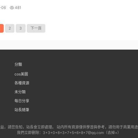
-06
481
2
3
下一頁
分類
cos美圖
各種資源
未分類
每日分享
站長随筆
益，請您告知，站長會立即處理。 站内所有資源僅供學習與參考，請勿用于商業用
我們立即删除：3+3+0+8+3+7+5+6+8+7@qq.com（去掉+）