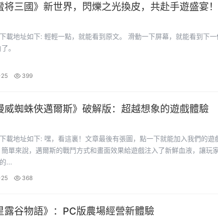
蠻将三國》新世界，閃爍之光換皮，共赴手遊盛宴
，就能看到原文。 滑動一下屏幕，就能看到下一個内
 明白了。
-25
399
漫威蜘蛛俠邁爾斯》破解版：超越想象的遊戲體驗
裏！文章最後有張圖，點一下就能加入我們的遊戲資源
仿佛
...
-25
368
星露谷物語》：PC版農場經營新體驗