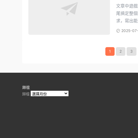
文章中遊戲下載地址如下: DeepSe
尾搞定整個遊戲。下面是它
求，寫出能運
2025-07
1
2
3
歸檔
歸檔