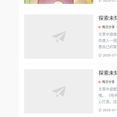
2025-07
探索未
文版全
每日分享
文章中遊戲下載地址如下: 嘿，朋友
你進入一個
靠自己的智慧
2025-07
探索未知世界
正式發
每日分享
文章中遊戲下載地址如下: 嘿，看這
哦。 《地平線：西之絕境》是個超火的探險動作遊戲，2022年由Guerrilla Games團隊精
心打造。這遊
2025-07