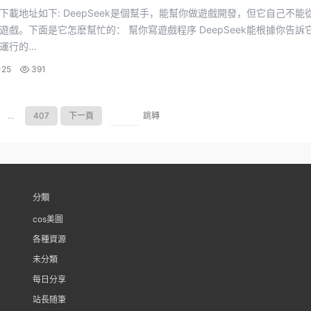
ek是個幫手，能幫你做遊戲開發，但它自己不能從頭到
怎麽幫忙的： 幫你寫遊戲程序 DeepSeek能根據你告訴它的需
行的...
-25
391
...
407
下一頁
跳轉
分類
cos美圖
各種資源
未分類
每日分享
站長随筆