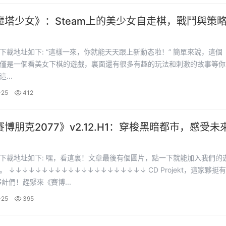
魔塔少女》：Steam上的美少女自走棋，戰鬥與策
宴！
，你就能天天跟上新動态啦！” 簡單來說，這個《魔塔
僅是一個看美女下棋的遊戲，裏面還有很多有趣的玩法和刺激的故事等你
...
-25
412
博朋克2077》v2.12.H1：穿梭黑暗都市，感受未
撼
裏！文章最後有個圖片，點一下就能加入我們的遊戲資
kt，這家夥挺有名
嘿，夥計們！趕緊來《賽博...
-25
395