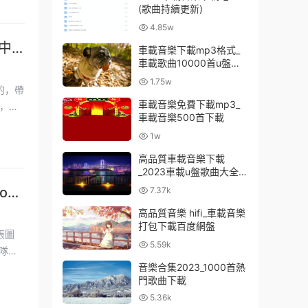
(歌曲持續更新)
4.85w
中
車載音樂下載mp3格式_
車載歌曲10000首u盤免
費
1.75w
車載音樂免費下載mp3_
，得
車載音樂500首下載
1w
高品質車載音樂下載
_2023車載u盤歌曲大全下
載
on
7.37k
高品質音樂 hifi_車載音樂
打包下載百度網盤
5.59k
音樂合集2023_1000首熱
門歌曲下載
5.36k