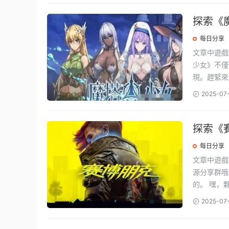
探索《
雙重盛
每日分享
文章中遊戲下載地址如下: “這樣一來
少女》不僅
現。趕緊來這
2025-07
探索《賽
界的震
每日分享
文章中遊戲下載地址如下: 嘿，看這
源分享群哦。 ↓↓↓↓↓↓↓↓↓↓↓↓↓↓↓↓↓↓↓↓↓ CD Proje
的。 
2025-07