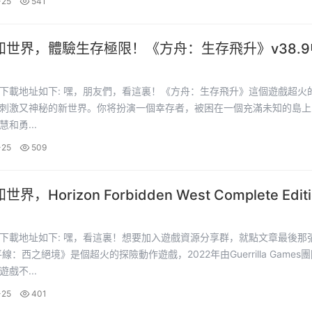
-25
541
知世界，體驗生存極限！《方舟：生存飛升》v38.9
新升級！
們，看這裏！《方舟：生存飛升》這個遊戲超火的，帶
刺激又神秘的新世界。你将扮演一個幸存者，被困在一個充滿未知的島上
和勇...
-25
509
，Horizon Forbidden West Complete Editi
布！
裏！想要加入遊戲資源分享群，就點文章最後那張圖
戲不...
-25
401