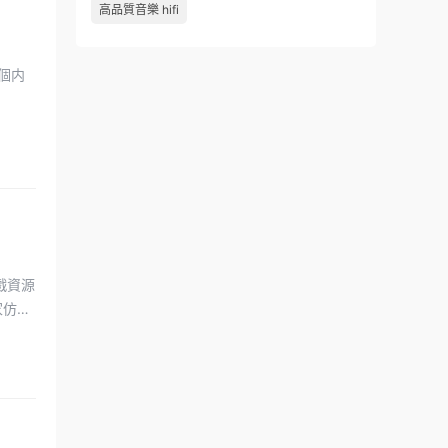
！
高品質音樂 hifi