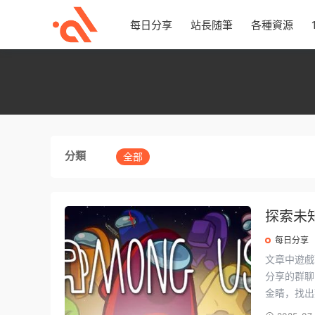
每日分享
站長随筆
各種資源
分類
全部
探索未
每日分享
文章中遊戲下載地址如下: 嘿，看這
分享的群聊哦！ 想象一下，我們正在玩一個超級有趣的遊戲
金睛，找出那