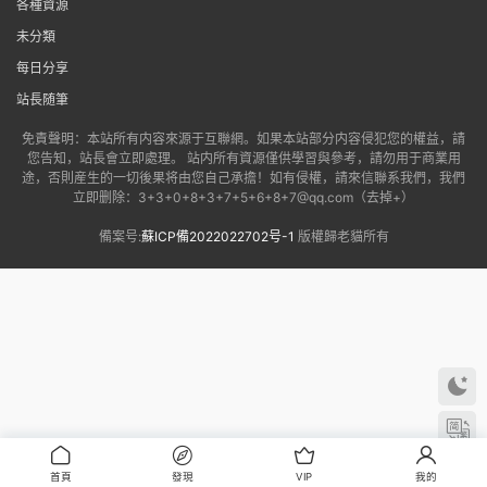
各種資源
未分類
每日分享
站長随筆
免責聲明：本站所有内容來源于互聯網。如果本站部分内容侵犯您的權益，請
您告知，站長會立即處理。 站内所有資源僅供學習與參考，請勿用于商業用
途，否則産生的一切後果将由您自己承擔！如有侵權，請來信聯系我們，我們
立即删除：3+3+0+8+3+7+5+6+8+7@qq.com（去掉+）
備案号:
蘇ICP備2022022702号-1
版權歸老貓所有
首頁
發現
VIP
我的