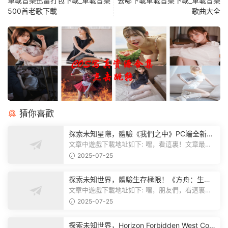
車載音樂迅雷打包下載_車載音樂
去哪下載車載音樂下載_車載音樂
500首老歌下載
歌曲大全
猜你喜歡
探索未知星際，體驗《我們之中》PC端全新版
本
文章中遊戲下載地址如下: 嘿，看這裏！文章最後
有個圖片，點一下就能加入我們遊...
2025-07-25
探索未知世界，體驗生存極限！《方舟：生存
飛升》v38.9中文版全新升級！
文章中遊戲下載地址如下: 嘿，朋友們，看這裏！
《方舟：生存飛升》這個遊戲超火...
2025-07-25
探索未知世界，Horizon Forbidden West Com