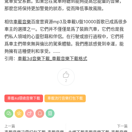
駕車安全系數。如果您在駕車時聽到能夠提高您能量的音樂，
那麽您将保持更加警覺的狀态，從而降低事故風險。
相信
車載音樂
百度雲資源mp3及車載U盤10000首歌已成爲很多
車主的選擇之一。它們并不僅僅是爲了裝飾汽車，它們也是我
們私人領域的心靈慰藉和伴侶。在行駛或旅行過程中，它們将
爲車主們帶來無與倫比的駕乘體驗。我們應該感覺到幸運，能
夠擁有這種便利和享受。……
引用：
車載3d音樂下載_車載音樂下載格式
2
車載4d環繞音樂下載
車載流行音樂打包下載
上一篇
下一篇