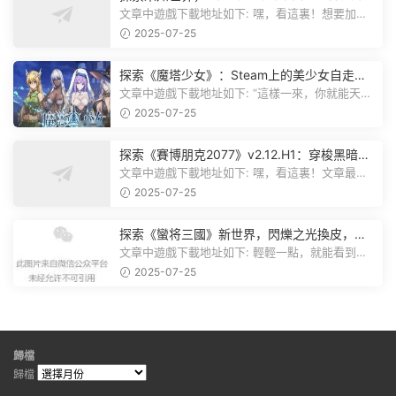
plete Edition正式發布！
文章中遊戲下載地址如下: 嘿，看這裏！想要加入
遊戲資源分享群，就點文章最後那...
2025-07-25
探索《魔塔少女》：Steam上的美少女自走
棋，戰鬥與策略的雙重盛宴！
文章中遊戲下載地址如下: “這樣一來，你就能天天
跟上新動态啦！” 簡單來說，...
2025-07-25
探索《賽博朋克2077》v2.12.H1：穿梭黑暗都
市，感受未來世界的震撼
文章中遊戲下載地址如下: 嘿，看這裏！文章最後
有個圖片，點一下就能加入我們的...
2025-07-25
探索《蠻将三國》新世界，閃爍之光換皮，共
赴手遊盛宴！
文章中遊戲下載地址如下: 輕輕一點，就能看到原
文。 滑動一下屏幕，就能看到...
2025-07-25
歸檔
歸檔