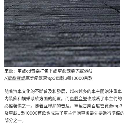
來源：
車載cd音樂打包下載
車載音樂下載網站
//
車載音樂
百度雲資源mp3
車載u盤10000首歌
随着汽車文化的不斷普及和發展，越來越多的車主開始注重車
内裝飾和娛樂系統方面的配置。而
車載音樂
也成爲了車主們的
必備裝備之一。随着互聯網的普及，
車載音樂
百度雲資源mp3
及車載U盤10000首歌也成爲了車主們購車後最先要進行準備的
部分之一。