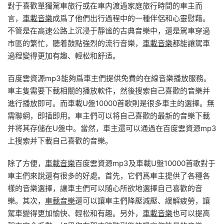
對于喜歡單獨駕車旅行或在車内渡過家庭旅行時間的車主而
言，
車載音樂
成爲了他們出行過程中的一種伴侶和心靈慰藉。
不管是在高速公路上沉浸于靜谧的古典音樂中，還是駕車穿過
市區的繁忙，聽着鼓點強烈的流行音樂，
車載音樂
都能讓駕車
過程變得更加有趣、輕松和舒适。
百度雲資源mp3能夠爲車主們提供免費的在線音樂播放服務。
車主隻需要下載相關的播放軟件，然後搜索自己喜歡的音樂并
進行播放即可。而車載U盤10000首歌則是很多車主的選擇。無
需聯網，即插即用。車主們可以将自己喜歡的最新的音樂下載
并将其存儲在U盤中。當然，車主還可以通過在百度雲資源mp3
上搜索并下載自己喜歡的音樂。
除了方便，
車載音樂
百度雲資源mp3及車載U盤10000首歌對于
車主們來說還有很多的好處。首先，它們爲車主提供了各種各
樣的音樂選擇，讓車主們可以随心所欲地選擇自己喜歡的音
樂。其次，
車載音樂
還可以讓車主們降壓減壓、緩解疲勞，讓
駕車變得更加愉快、輕松和有趣。另外，
車載音樂
也可以提高