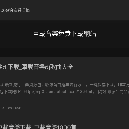
100G治愈系美圖
車載音樂免費下載網站
dj下載_車載音樂dj歌曲大全
下載，非常方便。
址：http://mp3.laomaotech.com/18.html 。 閑談 來源：高品質音
-13
1.65k
載音樂下載_車載音樂1000首