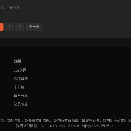
-25
456
2
3
下一頁
分類
cos美圖
各種資源
未分類
每日分享
站長随筆
益，請您告知，站長會立即處理。 站内所有資源僅供學習與參考，請勿用于商業用
我們立即删除：3+3+0+8+3+7+5+6+8+7@qq.com（去掉+）