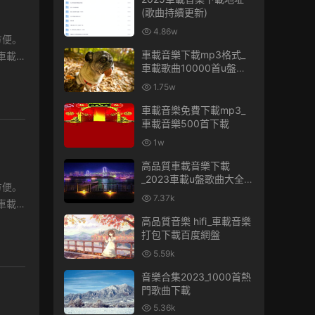
(歌曲持續更新)
4.86w
車載音樂下載mp3格式_
車載歌曲10000首u盤免
費
1.75w
車載音樂免費下載mp3_
車載音樂500首下載
1w
高品質車載音樂下載
_2023車載u盤歌曲大全下
載
7.37k
高品質音樂 hifi_車載音樂
打包下載百度網盤
5.59k
音樂合集2023_1000首熱
門歌曲下載
5.36k