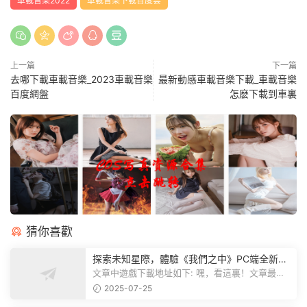
車載音樂2022
車載音樂下載百度雲
上一篇
下一篇
去哪下載車載音樂_2023車載音樂
最新動感車載音樂下載_車載音樂
百度網盤
怎麽下載到車裏
猜你喜歡
探索未知星際，體驗《我們之中》PC端全新版
本
文章中遊戲下載地址如下: 嘿，看這裏！文章最後
有個圖片，點一下就能加入我們遊...
2025-07-25