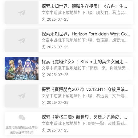
探索未知世界，體驗生存極限！《方舟：生存
飛升》v38.9中文版全新升級！
文章中遊戲下載地址如下: 嘿，朋友們，看這裏！
《方舟：生存飛升》這個遊戲超火...
2025-07-25
探索未知世界，Horizon Forbidden West Com
plete Edition正式發布！
文章中遊戲下載地址如下: 嘿，看這裏！想要加入
遊戲資源分享群，就點文章最後那...
2025-07-25
探索《魔塔少女》：Steam上的美少女自走
棋，戰鬥與策略的雙重盛宴！
文章中遊戲下載地址如下: “這樣一來，你就能天天
跟上新動态啦！” 簡單來說，...
2025-07-25
探索《賽博朋克2077》v2.12.H1：穿梭黑暗都
市，感受未來世界的震撼
文章中遊戲下載地址如下: 嘿，看這裏！文章最後
有個圖片，點一下就能加入我們的...
2025-07-25
探索《蠻将三國》新世界，閃爍之光換皮，共
赴手遊盛宴！
文章中遊戲下載地址如下: 輕輕一點，就能看到原
文。 滑動一下屏幕，就能看到...
2025-07-25