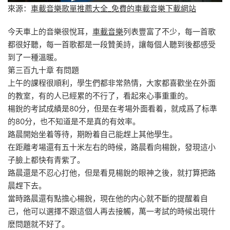
來源：
車載音樂歌單推薦大全_免費的車載音樂下載網站
今天車上的音樂很悅耳，
車載音樂
列表豐富了不少，每一首歌
都很好聽，每一首歌都是一段贊美詩，讓每個人聽到後都感受
到了一種溫暖。
第三百九十章 有問題
上午的課程很順利，學生們都非常熱情，大家都喜歡坐在外面
的教室，有的人已經累的不行了，看起來心事重重的。
楊銳的考試成績是80分，但是在考場外面看着，就成爲了标準
的80分，也不知道是不是真的有效率。
路晨開始坐着等待，期盼着自己能趕上其他學生。
在距離考場還有五十米左右的時候，路晨看向楊銳，發現這小
子臉上都快有青紫了。
路晨還是不忍心打他，但是看見楊銳的眼神之後，就打算把路
晨趕下去。
當時路晨還有點擔心楊銳，現在他的内心就不斷的提醒着自
己，他可以選擇不跟這個人再去接觸，萬一考試的時候出現什
麽問題就不好了。