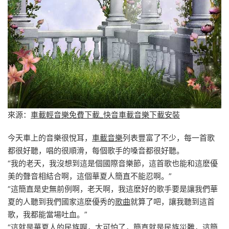
來源：
車載輕音樂免費下載_快音車載音樂下載安裝
今天車上的音樂很悅耳，
車載音樂
列表豐富了不少，每一首歌
都很好聽，唱的很順滑，每個歌手的嗓音都很好聽。
“我的老天，我沒想到這是個國際音樂節，這首歌也能和這麽優
美的聲音相結合啊，這個華夏人簡直不能忍啊。”
“這簡直是史無前例啊，老天啊，我這麽好的歌手要是讓我們華
夏的人聽到我們國家這麽優秀的
歌曲
就算了吧，讓我聽到這首
歌，我都能當場吐血。”
“這就是華夏人的民族啊，太可怕了，簡直就是民族災難，這簡