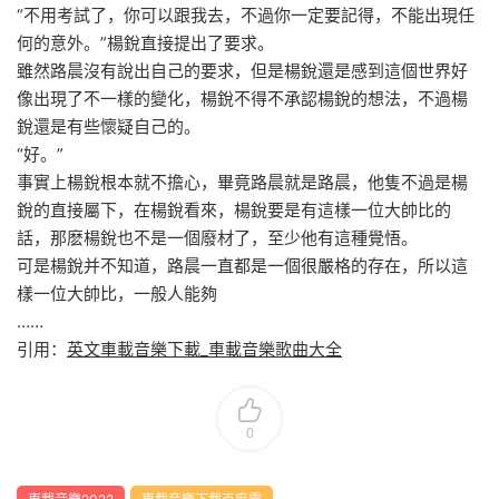
“不用考試了，你可以跟我去，不過你一定要記得，不能出現任
何的意外。”楊銳直接提出了要求。
雖然路晨沒有說出自己的要求，但是楊銳還是感到這個世界好
像出現了不一樣的變化，楊銳不得不承認楊銳的想法，不過楊
銳還是有些懷疑自己的。
“好。”
事實上楊銳根本就不擔心，畢竟路晨就是路晨，他隻不過是楊
銳的直接屬下，在楊銳看來，楊銳要是有這樣一位大帥比的
話，那麽楊銳也不是一個廢材了，至少他有這種覺悟。
可是楊銳并不知道，路晨一直都是一個很嚴格的存在，所以這
樣一位大帥比，一般人能夠
……
引用：
英文車載音樂下載_車載音樂歌曲大全
0