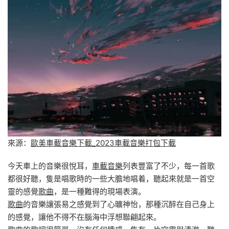
來源：
歐美車載音樂下載_2023車載音樂打包下載
今天車上的音樂很悅耳，
車載音樂
列表豐富了不少，每一首歌
都很好聽，隻是唱歌時的一些大膽地唱着，聽起來就是一首空
靈的感覺
歌曲
，是一種難得的現場表演。
歌曲
的音樂讓張易之感覺到了心曠神怡，那種沉醉在自己身上
的感覺，讓他不得不在腦海中浮想聯翩起來。