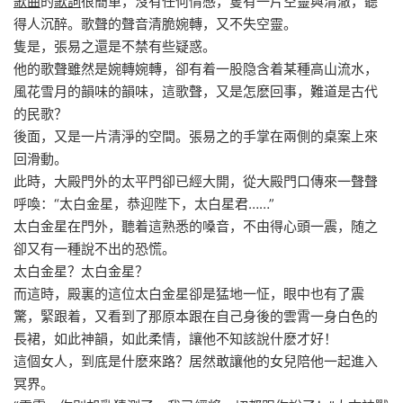
歌曲
的
歌詞
很簡單，沒有任何情感，隻有一片空靈與清澈，聽
得人沉醉。歌聲的聲音清脆婉轉，又不失空靈。
隻是，張易之還是不禁有些疑惑。
他的歌聲雖然是婉轉婉轉，卻有着一股隐含着某種高山流水，
風花雪月的韻味的韻味，這歌聲，又是怎麽回事，難道是古代
的民歌？
後面，又是一片清淨的空間。張易之的手掌在兩側的桌案上來
回滑動。
此時，大殿門外的太平門卻已經大開，從大殿門口傳來一聲聲
呼喚：“太白金星，恭迎陛下，太白星君……”
太白金星在門外，聽着這熟悉的嗓音，不由得心頭一震，随之
卻又有一種說不出的恐慌。
太白金星？太白金星？
而這時，殿裏的這位太白金星卻是猛地一怔，眼中也有了震
驚，緊跟着，又看到了那原本跟在自己身後的雲霄一身白色的
長裙，如此神韻，如此柔情，讓他不知該說什麽才好！
這個女人，到底是什麽來路？居然敢讓他的女兒陪他一起進入
冥界。