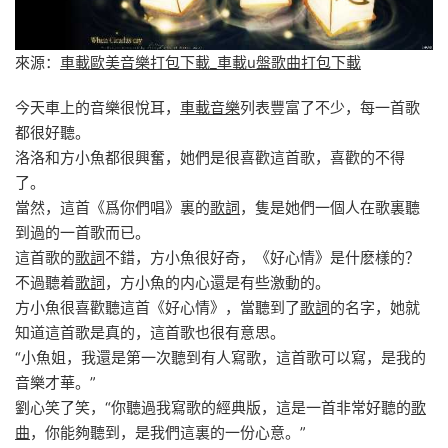
來源：
車載歐美音樂打包下載_車載u盤歌曲打包下載
今天車上的音樂很悅耳，
車載音樂
列表豐富了不少，每一首歌
都很好聽。
洛洛和方小魚都很興奮，她們是很喜歡這首歌，喜歡的不得
了。
當然，這首《爲你們唱》裏的
歌詞
，隻是她們一個人在歌裏聽
到過的一首歌而已。
這首歌的
歌詞
不錯，方小魚很好奇，《好心情》是什麽樣的？
不過聽着
歌詞
，方小魚的内心還是有些激動的。
方小魚很喜歡聽這首《好心情》，當聽到了
歌詞
的名字，她就
知道這首歌是真的，這首歌也很有意思。
“小魚姐，我還是第一次聽到有人寫歌，這首歌可以寫，是我的
音樂才華。”
劉心笑了笑，“你聽過我寫歌的經典版，這是一首非常好聽的
歌
曲
，你能夠聽到，是我們這裏的一份心意。”