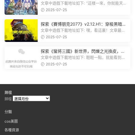
棋，戰鬥與策略的雙重盛宴！
文章中遊戲下載地址如下: “這樣一來，你就能天天
跟上新動态啦！” 簡單來說，...
2025-07-25
探索《賽博朋克2077》v2.12.H1：穿梭黑暗都
市，感受未來世界的震撼
文章中遊戲下載地址如下: 嘿，看這裏！文章最後
有個圖片，點一下就能加入我們的...
2025-07-25
探索《蠻将三國》新世界，閃爍之光換皮，共
赴手遊盛宴！
文章中遊戲下載地址如下: 輕輕一點，就能看到原
文。 滑動一下屏幕，就能看到...
2025-07-25
歸檔
歸檔
分類
cos美圖
各種資源