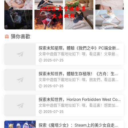
猜你喜歡
探索未知星際，體驗《我們之中》PC端全新版
本
文章中遊戲下載地址如下: 嘿，看這裏！文章最後
有個圖片，點一下就能加入我們遊...
2025-07-25
探索未知世界，體驗生存極限！《方舟：生存
飛升》v38.9中文版全新升級！
文章中遊戲下載地址如下: 嘿，朋友們，看這裏！
《方舟：生存飛升》這個遊戲超火...
2025-07-25
探索未知世界，Horizon Forbidden West Com
plete Edition正式發布！
文章中遊戲下載地址如下: 嘿，看這裏！想要加入
遊戲資源分享群，就點文章最後那...
2025-07-25
探索《魔塔少女》：Steam上的美少女自走