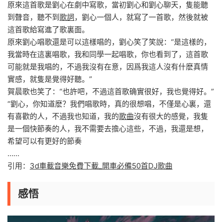
原來這首歌是劉心在劇中寫歌，當初劉心和劉心聊天，隻能聽
到聲音，聽不到
歌詞
，劉心一個人，就寫了一首歌，然後就被
這首歌給寫進了歌裏面。
原來劉心唱歌還是可以這樣唱的，劉心笑了笑說：“是這樣的，
我當時在這裏唱歌，我和同學一起唱歌，你也看到了，這首歌
可能就是我唱的，不過我沒有在意，因爲我這人沒有什麽真情
實感，就隻是覺得好聽。”
賀晨歌也笑了：“也許吧，不過這首歌确實很好，我也覺得好。”
“劉心，你知道麽？我們唱歌時，真的很想唱，不僅是心裏，還
有喜歡的人，不過我也知道，我的
歌曲
沒有很大的感覺，我隻
是一個快節奏的人，我不需要去擔心這些，不過，我還是想，
希望可以有更好的節奏
……
引用：
3d車載音樂免費下載_開車必備50首DJ歌曲
感悟