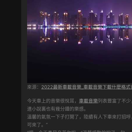
來源：
2022最新車載音樂_車載音樂下載什麽格式
今天車上的音樂很悅耳，
車載音樂
列表豐富了不少
連小說裏也有幾分鍾的樂感。
溫馨的氣氛一下子打開了，陸續有人下車來打招呼
可來了。”