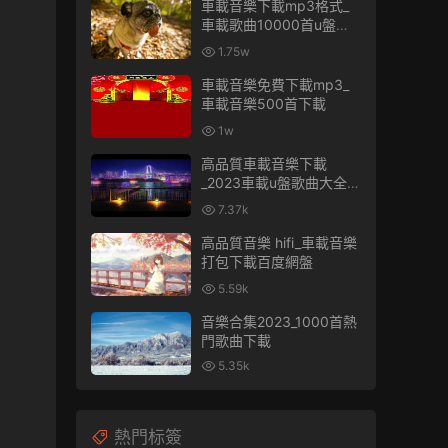
車載音樂下載mp3格式_
車載歌曲10000首u盤免
費
1.75w
車載音樂免費下載mp3_
車載音樂500首下載
1w
高品質車載音樂下載
_2023車載u盤歌曲大全下
載
7.37k
高品質音樂 hifi_車載音樂
打包下載百度網盤
5.59k
音樂合集2023_1000首熱
門歌曲下載
5.35k
熱門标簽