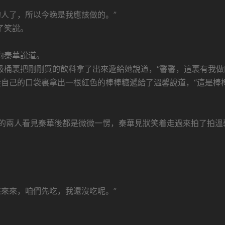
人了，所以今晚是我應該做的。”
了笑說。
向秦華說道。
圾桶裏把剛剛買的飲料拿了出來遞給她說道，“馨馨，這裏有我做
從自己的口袋裏拿出一根紅色的棒棒糖遞給了溫馨說道，“這是棒
的兩人看見秦華後都是微微一愣，秦華見狀笑着走過來拍了拍溫
來來，咱們先吃，我還沒吃呢。”