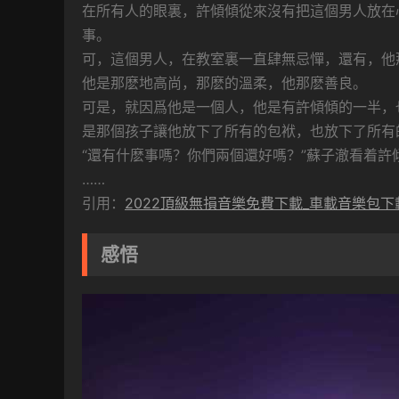
在所有人的眼裏，許傾傾從來沒有把這個男人放在
事。
可，這個男人，在教室裏一直肆無忌憚，還有，他
他是那麽地高尚，那麽的溫柔，他那麽善良。
可是，就因爲他是一個人，他是有許傾傾的一半，
是那個孩子讓他放下了所有的包袱，也放下了所有
“還有什麽事嗎？你們兩個還好嗎？”蘇子澈看着許
……
引用：
2022頂級無損音樂免費下載_車載音樂包下
感悟