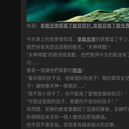
來源：
車載音樂哪裏下載音質好_車載音樂下載免
今天車上的音樂很悅耳，
車載音樂
列表豐富了不少
我們将會見證這首歌的歌名，“天神降臨”！
“天神降臨”的歌迷很激動，他們覺得今天的歌迷有
切……
會是一首讓他們喜歡的
歌曲
！
“看到我的孩子沒，他是個好的孩子！我的寶貝女
子！讓她像天神一樣美好……”
“我不是小孩子了，你不能爲了愛情放棄她自己！”
“可是這是我的孩子，我要的不是你的孩子！”
突然間，安靜的教室裏響起了這樣的聲音，安靜吓
許傾傾從來沒有一個人像他這麽強硬過。
他不但不會妥協，反而會有越來越大的反擊。