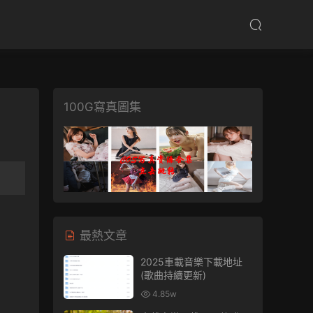
100G寫真圖集
最熱文章
2025車載音樂下載地址
(歌曲持續更新)
4.85w