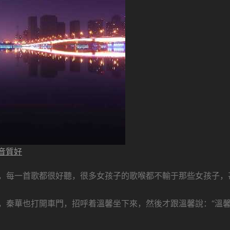
音質好
，每一首歌都很好聽，很多女孩子的歌喉都不輸于那些女孩子，
，秦華也打開車門，招呼着溫馨坐下來，然後才跟溫馨說：“溫