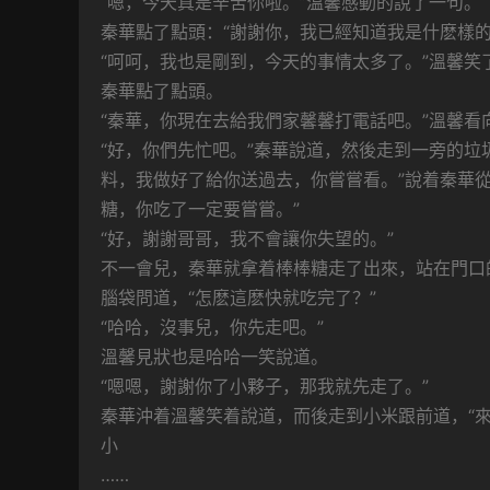
“嗯，今天真是辛苦你啦。”溫馨感動的說了一句。
秦華點了點頭：“謝謝你，我已經知道我是什麽樣的
“呵呵，我也是剛到，今天的事情太多了。”溫馨笑
秦華點了點頭。
“秦華，你現在去給我們家馨馨打電話吧。”溫馨看
“好，你們先忙吧。”秦華說道，然後走到一旁的垃
料，我做好了給你送過去，你嘗嘗看。”說着秦華
糖，你吃了一定要嘗嘗。”
“好，謝謝哥哥，我不會讓你失望的。”
不一會兒，秦華就拿着棒棒糖走了出來，站在門口
腦袋問道，“怎麽這麽快就吃完了？”
“哈哈，沒事兒，你先走吧。”
溫馨見狀也是哈哈一笑說道。
“嗯嗯，謝謝你了小夥子，那我就先走了。”
秦華沖着溫馨笑着說道，而後走到小米跟前道，“來
小
……