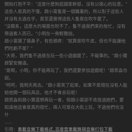
開始打抱不平：“這是什麽狗屁國家幹部，沒有公德心的玩意。”
這些人是真的不懂，趙小甯隻是一個職業的，所以對于這些人
并沒有太過在乎，甚至還覺得這些人隻是在吹牛罷了。
“沒關系，這麽大的場面也吹不了，隻不過我們來的匆忙，沒有
帶過客人而已。”小明在一旁輕聲說。
趙小甯摸了摸鼻子，有些頭疼：“就算是吹牛皮，但也不能讓他
們吃虧不是？”
“大哥，我們隻不過是在玩一些小遊戲罷了，不礙事的。”趙小寶
趕緊安撫道。
“是啊，小明，你不能再玩了，我們還要參加遊戲呢！”趙思淼也
說。
“呵呵，我明天再去。”趙小甯笑了起來，如果不是現在沒有人能
給他開一個玩具店，他才不會去玩呢！
趙思淼和趙小寶還想再玩一會，但趙小甯卻不肯放過她們，要
知道他這會是真的很忙，兩人可是在大街上玩，不過他們也沒
什
……
引用：
車載音樂下載格式_百度雲車載無損音樂打包下載