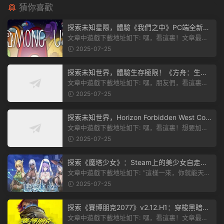
猜你喜歡
探索未知星際，體驗《我們之中》PC端全新版
本
文章中遊戲下載地址如下: 嘿，看這裏！文章最後
有個圖片，點一下就能加入我們遊...
2025-07-25
探索未知世界，體驗生存極限！《方舟：生存
飛升》v38.9中文版全新升級！
文章中遊戲下載地址如下: 嘿，朋友們，看這裏！
《方舟：生存飛升》這個遊戲超火...
2025-07-25
探索未知世界，Horizon Forbidden West Com
plete Edition正式發布！
文章中遊戲下載地址如下: 嘿，看這裏！想要加入
遊戲資源分享群，就點文章最後那...
2025-07-25
探索《魔塔少女》：Steam上的美少女自走
棋，戰鬥與策略的雙重盛宴！
文章中遊戲下載地址如下: “這樣一來，你就能天天
跟上新動态啦！” 簡單來說，...
2025-07-25
探索《賽博朋克2077》v2.12.H1：穿梭黑暗都
市，感受未來世界的震撼
文章中遊戲下載地址如下: 嘿，看這裏！文章最後