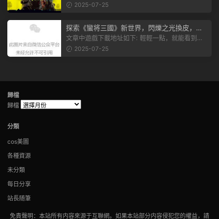
有個圖片，點一下就能加入我們的...
2025-07-25
探索《蠻将三國》新世界，閃爍之光換皮，共
赴手遊盛宴！
文章中遊戲下載地址如下: 輕輕一點，就能看到原
文。 滑動一下屏幕，就能看到...
2025-07-25
歸檔
歸檔
分類
cos美圖
各種資源
未分類
每日分享
站長随筆
免責聲明：本站所有内容來源于互聯網。如果本站部分内容侵犯您的權益，請