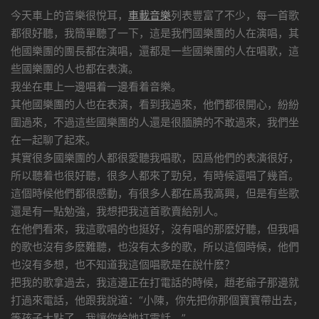
今天車上的音樂很悅耳，
車載音樂
列表豐富了不少，每一首歌
都很好聽，我簡單聽了一下，這是我們國樂團的人在演唱，其
他國樂團的團長都在演唱，還都是一些國樂團的人在唱歌，這
些國樂團的人也都在表演。
我坐在車上一邊唱着一邊看着音樂。
其他國樂團的人也在表演，看到我過來，他們都很開心，紛紛
圍過來，不過這些國樂團的人還是很腼腆的不敢過來，我們坐
在一起聊了起來。
其實很多國樂團的人都很愛聽我唱歌，因爲他們的表演很好，
所以聽着也很好聽，很多人都來了勁兒，有時候還唱了幾首。
這個時候他們都很感動，有很多人都在爲我高興，但是有些歌
還是有一點勉強，我想把我這首歌賣給别人。
在他們看來，我這歌唱的也挺好，沒有唱的那麽好聽，但我唱
的歌也沒有多麽難聽，也沒有太多的歌，所以這個時候，他們
也沒有多想，也不知道我這個唱歌是在說什麽？
把我的歌拿過去，我這邊正在打電話的時候，趙老爺子那邊就
打過來電話，他跟我說道：“小陳，你先把你那個寶寶帶出去，
等孩子大點了，我讓你給她打電話。”