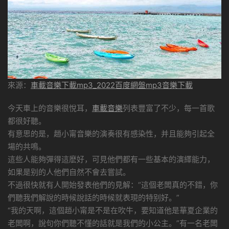
來源：
車載音樂下載mp3_2022百度網盤mp3音樂下載
今天車上的音樂很悅耳，
車載音樂
列表豐富了不少，每一首歌
都很好聽。
有意思的是，趙小甯音樂的演奏很有感染性，并且能夠引起全
場的共鳴。
這些人能夠彈得這麽好，可見他們都有一些基本的演繹能力，
如果是别的人他們自然不會去嘗試。
不過很快就有人開始發表他們的見解：“這個老闆真的不錯，你
們聽我們解說的時候說話的時候就表現的特别好。”
“我的天啊，這個趙小甯是不是在吹牛，要知道他是華夏企業的
老闆啊，說句你們聽不懂的話就是我們的小公主。”有一名老闆