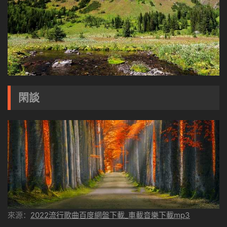
閑談
來源：
2022流行歌曲百度網盤下載_車載音樂下載mp3