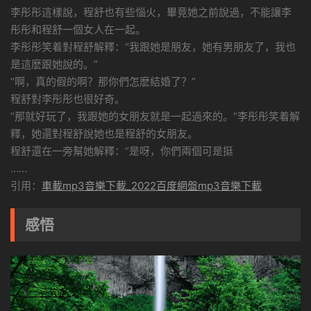
李彤彤這樣說，程舒也有些惱火，畢竟她之前說過，不能讓李
彤彤和程舒一個女人在一起。
李彤彤笑着對程舒解釋：“我跟她是朋友，她有男朋友了，我也
是這麽跟她說的。”
“啊，真的假的啊？那你們怎麽結婚了？”
程舒對李彤彤也很好奇。
“那就好玩了，我跟她的女朋友就是一起過來的。”李彤彤笑着解
釋，她還對程舒說她也是程舒的女朋友。
程舒還在一旁幫她解釋：“是呀，你們兩個可是挺
……
引用：
車載mp3音樂下載_2022百度網盤mp3音樂下載
感悟