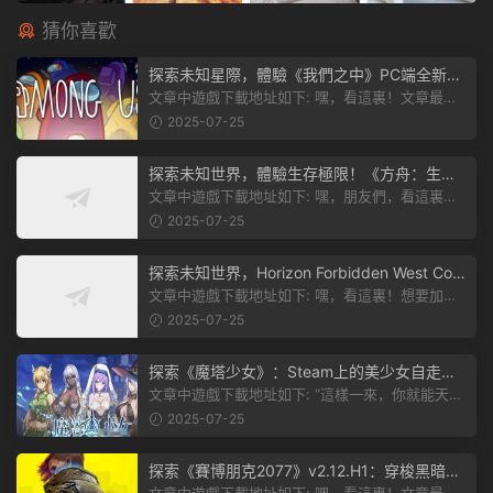
猜你喜歡
探索未知星際，體驗《我們之中》PC端全新版
本
文章中遊戲下載地址如下: 嘿，看這裏！文章最後
有個圖片，點一下就能加入我們遊...
2025-07-25
探索未知世界，體驗生存極限！《方舟：生存
飛升》v38.9中文版全新升級！
文章中遊戲下載地址如下: 嘿，朋友們，看這裏！
《方舟：生存飛升》這個遊戲超火...
2025-07-25
探索未知世界，Horizon Forbidden West Com
plete Edition正式發布！
文章中遊戲下載地址如下: 嘿，看這裏！想要加入
遊戲資源分享群，就點文章最後那...
2025-07-25
探索《魔塔少女》：Steam上的美少女自走
棋，戰鬥與策略的雙重盛宴！
文章中遊戲下載地址如下: “這樣一來，你就能天天
跟上新動态啦！” 簡單來說，...
2025-07-25
探索《賽博朋克2077》v2.12.H1：穿梭黑暗都
市，感受未來世界的震撼