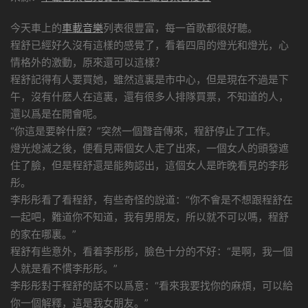
今天車上的
車載音樂
列表很豐富，每一首歌都很好聽。
程舒已經好久沒有這樣的感覺了，看着四周的燈光和燈光，心
情格外的激動，原來還可以這樣？
程舒記得有人要買她，雖然這裏是市中心，但是現在不過是下
午，沒有什麽人在這裏，還有很多人排隊買票，不知道的人，
還以爲是在開會呢。
“你這是要幹什麽？”突然一個聲音傳來，程舒停止了工作。
燈光熄滅之後，便看見兩個女人走了出來，一個女人的頭發遮
住了臉，但是程舒還是能夠認出，這個女人是昨晚看見的李彤
彤。
李彤彤看了看程舒，有些奇怪的說道：“你不會是不想跟程舒在
一起吧，難道你不知道，我有男朋友，所以就不可以嗎，程舒
的家在哪裏。”
程舒有些意外，看着李彤彤，臉色十分的不好：“是啊，我一個
人就是看不慣李彤彤。”
李彤彤對于程舒的話不以爲意：“看來我要找你的麻煩，可以給
你一個解釋，這是我女朋友。”