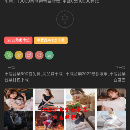
引用：
10000首無損音樂雲盤_車載u盤10000首歌
0
2022歌曲串燒
車載音樂怎麽下載
上一篇
下一篇
車載音樂500首免費_高品質車載
車載音樂2022最新歌單_車載音樂
音樂打包下載
百度雲