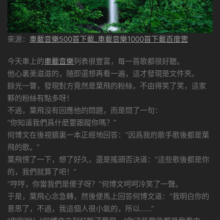
來源：
車載音樂500首下載_車載音樂1000首下載百度雲
今天車上的
車載音樂
列表很豐富，每一首歌都很好聽。
他心裏美滋滋的，随即還想再看一遍，這才發現是文件夾。
餘光一瞥，發現對方竟然是葉飛的粉絲，不由得笑了笑，這家
夥的粉絲有點多呀！
不過，葉飛沒有回應他的問題，而是問了一句：
“你知道我們爲什麽要跟蹤你嗎？”
何博文在後視鏡裏一本正經地回答：“因爲我的歌手歌後都是葉
飛的歌。”
葉飛愣了一下，想了好久，還是搖頭否決道：“這些歌後都是你
的，我們就算了吧！”
“哼哼，你當我們是傻子呀？”何博文呵呵冷笑了一聲。
于是，葉飛心念急轉，然後便馬上回答何博文道：“我明白你的
意思了，不過，我這個人很小氣的，所以……”