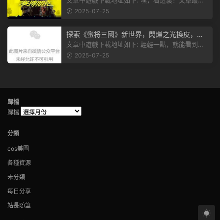
文章中遊戲下載地址如下: 嘿，看這裏！文章最後
有個圖片，點一下就能加入我們的...
2025-07-25
探索《蠻将三國》新世界，閃爍之光換皮，共
赴手遊盛宴！
文章中遊戲下載地址如下: 輕輕一點，就能看到原
文。 滑動一下屏幕，就能看到...
2025-07-25
歸檔
歸檔
分類
cos美圖
各種資源
未分類
每日分享
站長随筆