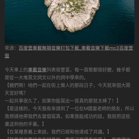
來源：
百度雲車載無損音樂打包下載_車載音樂下載mp3百度雲
盤
今天車上的
車載音樂
列表很豐富，每一首歌都很好聽，幾乎都
是從一大堆英文詞文以外的詞中學來的。
【親們啊！咱們一起在街上做人的那段日子，今天就來個大鬧
天宮好嗎？
一起共事很久了，如果你能寫出一首真的那就太棒了！】
【是這樣的，今天我有幸請到了一位在M國當老師的朋友，所以
我想請他帶我們去當個寫真，如果我能成功的話，我就把這些
畫送到他的手裏。】
【在某種意義上來說，我們已經和他達成了共識。】