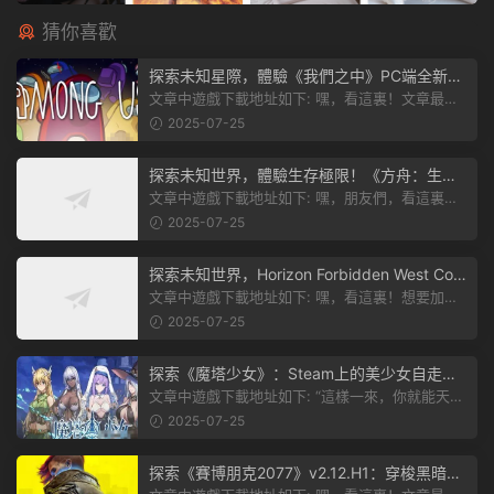
猜你喜歡
探索未知星際，體驗《我們之中》PC端全新版
本
文章中遊戲下載地址如下: 嘿，看這裏！文章最後
有個圖片，點一下就能加入我們遊...
2025-07-25
探索未知世界，體驗生存極限！《方舟：生存
飛升》v38.9中文版全新升級！
文章中遊戲下載地址如下: 嘿，朋友們，看這裏！
《方舟：生存飛升》這個遊戲超火...
2025-07-25
探索未知世界，Horizon Forbidden West Com
plete Edition正式發布！
文章中遊戲下載地址如下: 嘿，看這裏！想要加入
遊戲資源分享群，就點文章最後那...
2025-07-25
探索《魔塔少女》：Steam上的美少女自走
棋，戰鬥與策略的雙重盛宴！
文章中遊戲下載地址如下: “這樣一來，你就能天天
跟上新動态啦！” 簡單來說，...
2025-07-25
探索《賽博朋克2077》v2.12.H1：穿梭黑暗都