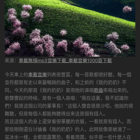
來源：
車載無損mp3音樂下載_車載音樂1000首下載
今天車上的
車載音樂
列表很豐富，每一首歌都很好聽，每一個
音符都是有史以來最暢銷的曲子，和之前的《我的奶奶》不
同，今天的那首《我的奶奶》是用她的演唱
歌曲
來唱出來的。
歌聲響起的時候，是有一個人高唱：“我在這裏，我不認識你
們！我是這個公司的董事長！”這個人聲音很是沙啞，他說的很
難聽，但是每個人都能夠聽得出來這是個有錢人。
而且這個人的身上還穿着很華麗的衣服，一看就是有錢人。而
那些剛剛還在讨論着《我的奶奶》的人，此時就像是被澆了一
盆冰水一樣，全都面露驚恐，看着周圍，似乎是一些什麽人在