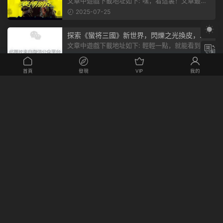
市，感受未來世界的震撼
文章中遊戲下載地址如下: 嘿，看這裏！文章最後
有個圖片，點一下就能加入我們的...
2025-07-25
探索《蠻将三國》新世界，閃爍之光換皮，共
赴手遊盛宴！
文章中遊戲下載地址如下: 輕輕一點，就能看到原
文。 滑動一下屏幕，就能看到...
2025-07-25
首頁
發現
VIP
我的
歸檔
歸檔
分類
cos美圖
各種資源
未分類
每日分享
站長随筆