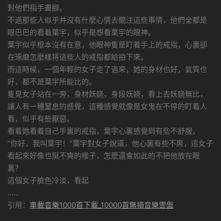
對他們指手畫腳。
不過那些人似乎并沒有什麽心情去關注這些事情，他們全都是
眼巴巴的看着葉宇，似乎是想看葉宇的眼神。
葉宇似乎根本沒有在意，他眼神隻是盯着手上的戒指，心裏卻
在琢磨怎麽樣将這些人的戒指都給拍下來。
而這時候，一個年輕的女子走了過來，她的身材也好，氣質也
好，都不是葉宇所能比的。
隻見女子站在一旁，身材妖娆，身段妖娆，看上去妖娆無比，
讓人有一種窒息的感覺，這種感覺就像是女鬼在不停的盯着人
看，似乎有些厭惡。
看着她看着自己手裏的戒指，葉宇心裏感覺到有些不舒服。
“你好，我叫葉宇！”葉宇對女子說道，他心裏有些不爽，這女子
看起來好像也挺不爽的樣子，怎麽還會如此的不把他放在眼
裏？
這個女子臉色冷淡，看起
……
引用：
車載音樂1000首下載_10000首無損音樂雲盤