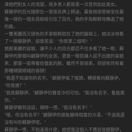
達她們對女人的渴望，很多男人都是第一次見到如此美女。
蘇靜伊的目光随即在一張張名牌上掃過，最後她卻是被坐在最
後一排的一個女孩給吸引住了目光，她的手指輕輕地撫過了她
的臉。
一雙美麗而又絕色的手掌輕輕拍在了她的腦袋上，她淡淡地看
了一眼蘇靜伊，卻是笑道：“你是第二個吧！”
她那美麗的容貌，讓不少人的目光都忍不住多看了她一眼，蘇
靜伊的那個叫顧靜伊的女孩，更是一眼就讓人認不出她的容貌
來，那是一張帶着些傲氣的臉，雖然不是很美，但卻依然有着
那種傾國傾城的容顔！
“我還不知道你的名字。”顧靜伊搖了搖頭，轉頭看向蘇靜伊，
“你是誰？”
“我是蘇靜伊。”顧靜伊的聲音冷的可怕，“我沒有名字，隻能是
你。”
蘇靜伊聽到這話，頓時一愣，“我沒有名字！”
“哦，你沒有名字？”顧靜伊的語氣顯得相當的冷漠，“不過我還
沒有叫你蘇靜伊呢。”
蘇靜伊一愣，不知道爲什麽，她感覺這個人不應該是顧靜伊，