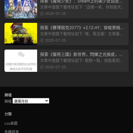
探索《魔塔少女》：Steam上的美少女自走
棋，戰鬥與策略的雙重盛宴！
文章中遊戲下載地址如下: “這樣一來，你就能天天
跟上新動态啦！” 簡單來說，...
2025-07-25
探索《賽博朋克2077》v2.12.H1：穿梭黑暗都
市，感受未來世界的震撼
文章中遊戲下載地址如下: 嘿，看這裏！文章最後
有個圖片，點一下就能加入我們的...
2025-07-25
探索《蠻将三國》新世界，閃爍之光換皮，共
赴手遊盛宴！
文章中遊戲下載地址如下: 輕輕一點，就能看到原
文。 滑動一下屏幕，就能看到...
2025-07-25
歸檔
歸檔
分類
cos美圖
各種資源