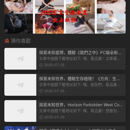
猜你喜歡
探索未知星際，體驗《我們之中》PC端全新版
本
文章中遊戲下載地址如下: 嘿，看這裏！文章最後
有個圖片，點一下就能加入我們遊...
2025-07-25
探索未知世界，體驗生存極限！《方舟：生存
飛升》v38.9中文版全新升級！
文章中遊戲下載地址如下: 嘿，朋友們，看這裏！
《方舟：生存飛升》這個遊戲超火...
2025-07-25
探索未知世界，Horizon Forbidden West Com
plete Edition正式發布！
文章中遊戲下載地址如下: 嘿，看這裏！想要加入
遊戲資源分享群，就點文章最後那...
2025-07-25