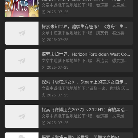
本
文章中遊戲下載地址如下: 嘿，看這裏！文章最後
有個圖片，點一下就能加入我們遊...
2025-07-25
探索未知世界，體驗生存極限！《方舟：生存
飛升》v38.9中文版全新升級！
文章中遊戲下載地址如下: 嘿，朋友們，看這裏！
《方舟：生存飛升》這個遊戲超火...
2025-07-25
探索未知世界，Horizon Forbidden West Com
plete Edition正式發布！
文章中遊戲下載地址如下: 嘿，看這裏！想要加入
遊戲資源分享群，就點文章最後那...
2025-07-25
探索《魔塔少女》：Steam上的美少女自走
棋，戰鬥與策略的雙重盛宴！
文章中遊戲下載地址如下: “這樣一來，你就能天天
跟上新動态啦！” 簡單來說，...
2025-07-25
探索《賽博朋克2077》v2.12.H1：穿梭黑暗都
市，感受未來世界的震撼
文章中遊戲下載地址如下: 嘿，看這裏！文章最後
有個圖片，點一下就能加入我們的...
2025-07-25
探索《蠻将三國》新世界，閃爍之光換皮，共