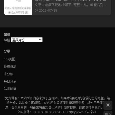
赴手遊盛宴！
文章中遊戲下載地址如下: 輕輕一點，就能看到原
文。 滑動一下屏幕，就能看到...
2025-07-25
歸檔
歸檔
分類
cos美圖
各種資源
未分類
每日分享
站長随筆
免責聲明：本站所有内容來源于互聯網。如果本站部分内容侵犯您的權益，請
您告知，站長會立即處理。 站内所有資源僅供學習與參考，請勿用于商業用
途，否則産生的一切後果将由您自己承擔！如有侵權，請來信聯系我們，我們
立即删除：3+3+0+8+3+7+5+6+8+7@qq.com（去掉+）