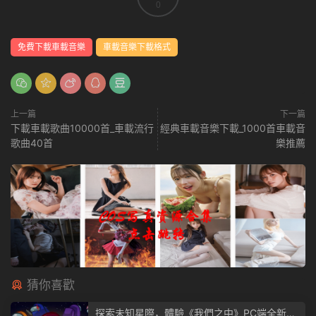
0
免費下載車載音樂
車載音樂下載格式
上一篇
下一篇
下載車載歌曲10000首_車載流行
經典車載音樂下載_1000首車載音
歌曲40首
樂推薦
猜你喜歡
探索未知星際，體驗《我們之中》PC端全新版