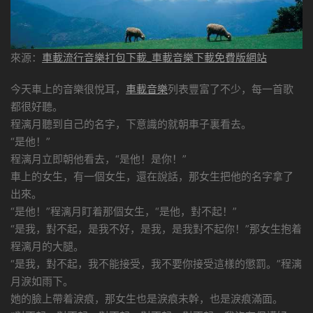
來源：
車載流行音樂打包下載_車載音樂下載免費版網站
今天車上的音樂很悅耳，
車載音樂
列表豐富了不少，每一首歌
都很好聽。
程漓月聽到自己的名字，下意識的就朝車子裏看去。
“是他！”
程漓月立即朝他看去，“是他！是你！”
車上的女生，有一個女生，還在說話，那女生把他的名字拿了
出來。
“是他！”程漓月盯着那個女生，“是他，對不起！”
“是我，對不起，是我不好，是我，是我對不起你！”那女生抱着
程漓月的大腿。
“是我，對不起，我不能接受，我不要你接受這樣的懲罰。”程漓
月淚如雨下。
她的臉上帶着淚痕，那女生也是淚痕未幹，也是淚痕滿面。