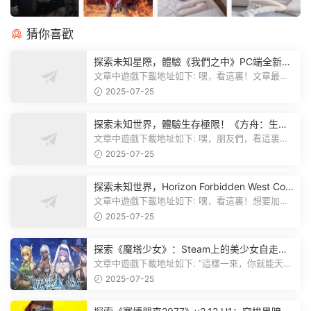
猜你喜歡
探索未知星際，體驗《我們之中》PC端全新版
本
文章中遊戲下載地址如下: 嘿，看這裏！文章最後
有個圖片，點一下就能加入我們遊...
2025-07-25
探索未知世界，體驗生存極限！《方舟：生存
飛升》v38.9中文版全新升級！
文章中遊戲下載地址如下: 嘿，朋友們，看這裏！
《方舟：生存飛升》這個遊戲超火...
2025-07-25
探索未知世界，Horizon Forbidden West Com
plete Edition正式發布！
文章中遊戲下載地址如下: 嘿，看這裏！想要加入
遊戲資源分享群，就點文章最後那...
2025-07-25
探索《魔塔少女》：Steam上的美少女自走
棋，戰鬥與策略的雙重盛宴！
文章中遊戲下載地址如下: “這樣一來，你就能天天
跟上新動态啦！” 簡單來說，...
2025-07-25