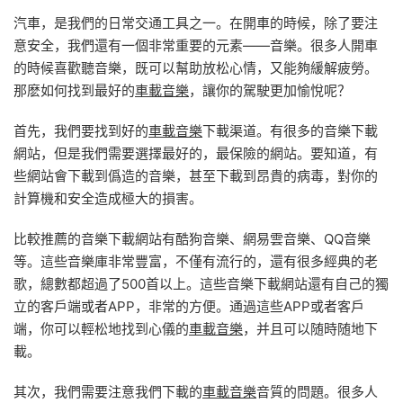
汽車，是我們的日常交通工具之一。在開車的時候，除了要注
意安全，我們還有一個非常重要的元素——音樂。很多人開車
的時候喜歡聽音樂，既可以幫助放松心情，又能夠緩解疲勞。
那麽如何找到最好的
車載音樂
，讓你的駕駛更加愉悅呢？
首先，我們要找到好的
車載音樂
下載渠道。有很多的音樂下載
網站，但是我們需要選擇最好的，最保險的網站。要知道，有
些網站會下載到僞造的音樂，甚至下載到昂貴的病毒，對你的
計算機和安全造成極大的損害。
比較推薦的音樂下載網站有酷狗音樂、網易雲音樂、QQ音樂
等。這些音樂庫非常豐富，不僅有流行的，還有很多經典的老
歌，總數都超過了500首以上。這些音樂下載網站還有自己的獨
立的客戶端或者APP，非常的方便。通過這些APP或者客戶
端，你可以輕松地找到心儀的
車載音樂
，并且可以随時随地下
載。
其次，我們需要注意我們下載的
車載音樂
音質的問題。很多人