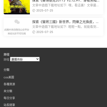
探索《賽博朋克2077》v2.12.H1：穿梭黑暗都
市，感受未來世界的震撼
文章中遊戲下載地址如下: 嘿，看這裏！文章最後
有個圖片，點一下就能加入我們的...
2025-07-25
探索《蠻将三國》新世界，閃爍之光換皮，共
赴手遊盛宴！
文章中遊戲下載地址如下: 輕輕一點，就能看到原
文。 滑動一下屏幕，就能看到...
2025-07-25
歸檔
歸檔
分類
cos美圖
各種資源
未分類
每日分享
站長随筆