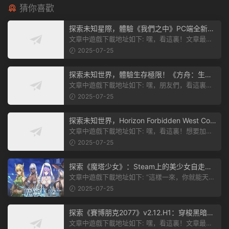
猜你喜歡
探索未知星際，體驗《我們之中》PC端全新版
本
文章中遊戲下載地址如下: 嘿，看這裏！文章最後
有個圖片，點一下就能加入我們遊...
2025-07-25
探索未知世界，體驗生存極限！《方舟：生存
飛升》v38.9中文版全新升級！
文章中遊戲下載地址如下: 嘿，朋友們，看這裏！
《方舟：生存飛升》這個遊戲超火...
2025-07-25
探索未知世界，Horizon Forbidden West Com
plete Edition正式發布！
文章中遊戲下載地址如下: 嘿，看這裏！想要加入
遊戲資源分享群，就點文章最後那...
2025-07-25
探索《魔塔少女》：Steam上的美少女自走
棋，戰鬥與策略的雙重盛宴！
文章中遊戲下載地址如下: “這樣一來，你就能天天
跟上新動态啦！” 簡單來說，...
2025-07-25
探索《賽博朋克2077》v2.12.H1：穿梭黑暗都
市，感受未來世界的震撼
文章中遊戲下載地址如下: 嘿，看這裏！文章最後