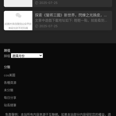
有個圖片，點一下就能加入我們的...
2025-07-25
探索《蠻将三國》新世界，閃爍之光換皮，共
赴手遊盛宴！
文章中遊戲下載地址如下: 輕輕一點，就能看到原
文。 滑動一下屏幕，就能看到...
2025-07-25
歸檔
歸檔
分類
cos美圖
各種資源
未分類
每日分享
站長随筆
免責聲明：本站所有内容來源于互聯網。如果本站部分内容侵犯您的權益，請