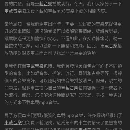
要的問題，就是
車載音樂
播放功能。今天，我和大家分享一下
車載音樂
包免費下載和車載mp3音樂下載的相關内容。
衆所周知，當我們駕車出門時，需要一些好聽的音樂來提供更
好的駕車體驗。通過聽音樂可以緩解緊張情緒，緩解疲勞感，
讓駕駛過程更加愉快和安心。不僅如此，在交通擁堵時，聽一
些歡快的音樂，可以緩解一下無聊和煩躁。因此，
車載音樂
播
放功能對很多車主而言可以說是非常重要的選項。
當我們打開
車載音樂
包時，我們會發現裏面包含了許多不同類
型的音樂，比如輕音樂、搖滾、流行、舞蹈和古典等等。根據
個人的音樂喜好，可以随時調整音樂播放清單。但是，現在的
問題是，很多車主擔心自己的
車載音樂
包内容過于單一或者不
夠流行，那麽，怎樣解決這種問題呢？答案是，尋找一種更好
的方式來下載車載mp3音樂。
爲了方便車主們獲取優質的車載mp3音樂，許多網站都推出了
車載音樂
包免費下載服務，這爲駕車的車主們帶來了更豐富的
選擇。一些網站通常會提供各種類型的
車載音樂
包，而且這些