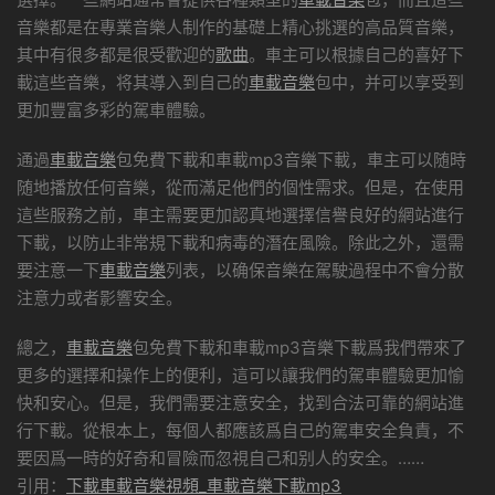
音樂都是在專業音樂人制作的基礎上精心挑選的高品質音樂，
其中有很多都是很受歡迎的
歌曲
。車主可以根據自己的喜好下
載這些音樂，将其導入到自己的
車載音樂
包中，并可以享受到
更加豐富多彩的駕車體驗。
通過
車載音樂
包免費下載和車載mp3音樂下載，車主可以随時
随地播放任何音樂，從而滿足他們的個性需求。但是，在使用
這些服務之前，車主需要更加認真地選擇信譽良好的網站進行
下載，以防止非常規下載和病毒的潛在風險。除此之外，還需
要注意一下
車載音樂
列表，以确保音樂在駕駛過程中不會分散
注意力或者影響安全。
總之，
車載音樂
包免費下載和車載mp3音樂下載爲我們帶來了
更多的選擇和操作上的便利，這可以讓我們的駕車體驗更加愉
快和安心。但是，我們需要注意安全，找到合法可靠的網站進
行下載。從根本上，每個人都應該爲自己的駕車安全負責，不
要因爲一時的好奇和冒險而忽視自己和别人的安全。……
引用：
下載車載音樂視頻_車載音樂下載mp3