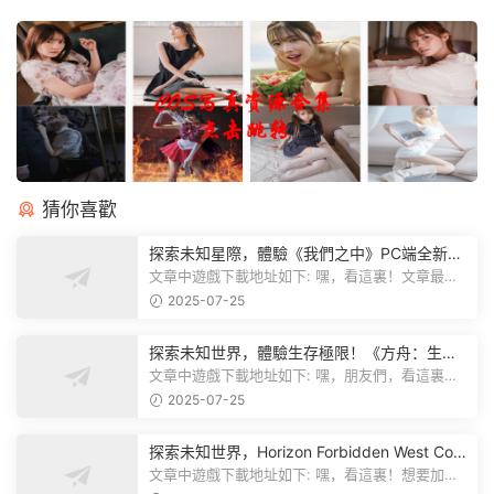
猜你喜歡
探索未知星際，體驗《我們之中》PC端全新版
本
文章中遊戲下載地址如下: 嘿，看這裏！文章最後
有個圖片，點一下就能加入我們遊...
2025-07-25
探索未知世界，體驗生存極限！《方舟：生存
飛升》v38.9中文版全新升級！
文章中遊戲下載地址如下: 嘿，朋友們，看這裏！
《方舟：生存飛升》這個遊戲超火...
2025-07-25
探索未知世界，Horizon Forbidden West Com
plete Edition正式發布！
文章中遊戲下載地址如下: 嘿，看這裏！想要加入