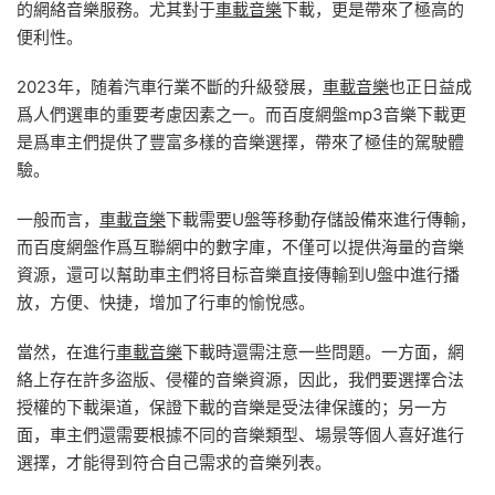
的網絡音樂服務。尤其對于
車載音樂
下載，更是帶來了極高的
便利性。
2023年，随着汽車行業不斷的升級發展，
車載音樂
也正日益成
爲人們選車的重要考慮因素之一。而百度網盤mp3音樂下載更
是爲車主們提供了豐富多樣的音樂選擇，帶來了極佳的駕駛體
驗。
一般而言，
車載音樂
下載需要U盤等移動存儲設備來進行傳輸，
而百度網盤作爲互聯網中的數字庫，不僅可以提供海量的音樂
資源，還可以幫助車主們将目标音樂直接傳輸到U盤中進行播
放，方便、快捷，增加了行車的愉悅感。
當然，在進行
車載音樂
下載時還需注意一些問題。一方面，網
絡上存在許多盜版、侵權的音樂資源，因此，我們要選擇合法
授權的下載渠道，保證下載的音樂是受法律保護的；另一方
面，車主們還需要根據不同的音樂類型、場景等個人喜好進行
選擇，才能得到符合自己需求的音樂列表。