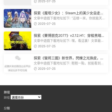
遊戲資源分享群，就點文章最後那...
2025-07-25
探索《魔塔少女》：Steam上的美少女自走
棋，戰鬥與策略的雙重盛宴！
文章中遊戲下載地址如下: “這樣一來，你就能天天
跟上新動态啦！” 簡單來說，...
2025-07-25
探索《賽博朋克2077》v2.12.H1：穿梭黑暗都
市，感受未來世界的震撼
文章中遊戲下載地址如下: 嘿，看這裏！文章最後
有個圖片，點一下就能加入我們的...
2025-07-25
探索《蠻将三國》新世界，閃爍之光換皮，共
赴手遊盛宴！
文章中遊戲下載地址如下: 輕輕一點，就能看到原
文。 滑動一下屏幕，就能看到...
2025-07-25
歸檔
歸檔
分類