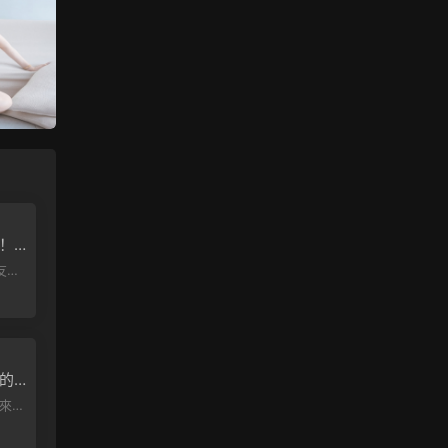
！
文版
這個
上的
雙