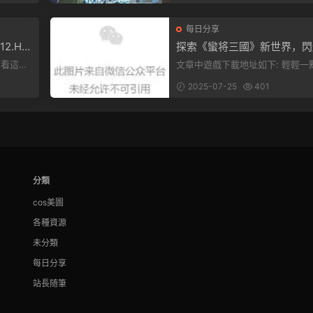
每日分享
2.H
探索《蠻将三國》新世界，閃
來世界
之光換皮，共赴手遊盛宴！
文章中遊戲下載地址如下: 輕輕一點，
下就能加
就能看到原文。 滑動一下屏幕，就能
2025-07-25
401
看到...
分類
cos美圖
各種資源
未分類
每日分享
站長随筆