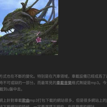
方式也在不斷的變化。特别是在汽車領域，車載設備已經成爲了
時不可或缺的一部分。而最常見的
車載音樂
格式無疑是mp3。
下載到u盤中去。
網上針對車載
歌曲
mp3打包下載的網站很多，但是很多網站上的
找下載網站的時候，一定要選擇正規的、有信譽度的網站。