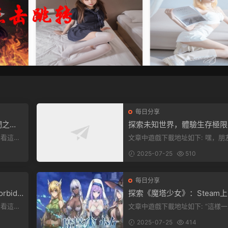
每日分享
們之
探索未知世界，體驗生存極限
《方舟：生存飛升》v38.9中
文章中遊戲下載地址如下: 嘿，朋友
全新升級！
下就能加
們，看這裏！《方舟：生存飛升》
2025-07-25
510
遊戲超火...
每日分享
rbidd
探索《魔塔少女》：Steam
ion正式
美少女自走棋，戰鬥與策略的
文章中遊戲下載地址如下: “這樣一來，
重盛宴！
，就點文
你就能天天跟上新動态啦！” 簡單來
2025-07-25
414
說，...