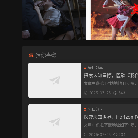
猜你喜歡
每日分享
探索未知星際，體驗《我
中》PC端全新版本
文章中遊戲下載地址如下: 嘿，看這
裏！文章最後有個圖片，點一
2025-07-25
543
入我們遊...
每日分享
探索未知世界，Horizon Fo
en West Complete Edit
文章中遊戲下載地址如下: 嘿，看這
發布！
裏！想要加入遊戲資源分享群
2025-07-25
404
章最後那...