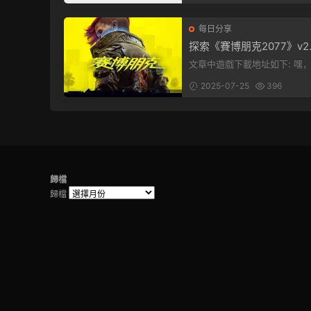
每日分享
探索《賽博朋克2077》v2.1
1：穿梭黑暗都市，感受未
文章中遊戲下載地址如下: 嘿，看這
的震撼
裏！文章最後有個圖片，點一
2025-07-25
396
入我們的...
歸檔
歸檔