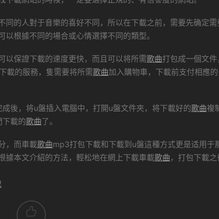
不同的人對于音樂的喜好不同，所以在下載之前，需要先确定需
可以根據不同的場合或心情選擇不同的類型。
可以保證下載的速度更快，而且可以将所需
歌曲
打包成一個文件
包下載的服務，隻需要将所需
歌曲
加入購物車，下載前支付相應的
完成後，将u盤插入電腦中，打開u盤文件夾，将下載好的
歌曲
複
們下載的
歌曲
了。
分，而車載
歌曲
mp3打包下載和下載到u盤這種方式更是适用于
根據本文介紹的方法，輕松地在網上下載車載
歌曲
，打包下載之
載