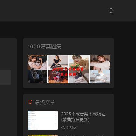
100G寫真圖集
最熱文章
2025車載音樂下載地址
(歌曲持續更新)
4.86w