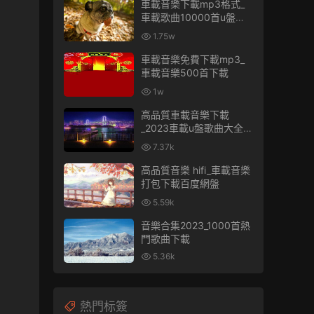
車載音樂下載mp3格式_
車載歌曲10000首u盤免
費
1.75w
車載音樂免費下載mp3_
車載音樂500首下載
1w
高品質車載音樂下載
_2023車載u盤歌曲大全下
載
7.37k
高品質音樂 hifi_車載音樂
打包下載百度網盤
5.59k
音樂合集2023_1000首熱
門歌曲下載
5.36k
熱門标簽