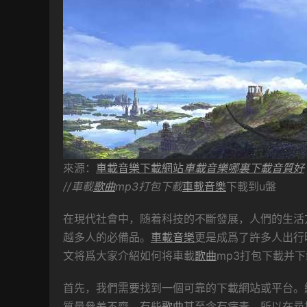
來源：
車載音樂下載網站
車載音樂哪裏下載音質好
//車載
歌曲
mp3打包下載
車載音樂
下載到u盤
在現代社會中，随着科技的不斷發展，人們的生活
越多人的必備品。
車載音樂
更是成爲了許多人出行
文将爲大家介紹如何将車載
歌曲
mp3打包下載并
首先，我們需要找到一個可靠的下載網站或平台。
質量參差不齊，有些
歌曲
甚至含有病毒。所以在尋