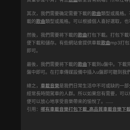
其次，我們需要确定需要下載的
歌曲
類型或風格。
載的
歌曲
類型或風格。可以根據個人喜好選取，也
然後，我們需要将下載的
歌曲
打包下載。打包下載
便下載和儲存。有些網站會提供車載
歌曲
mp3打
即可。
最後，我們需要将下載的
歌曲
下載到u盤中。下載
盤中即可。在打車傳媒設備中插入u盤即可聽到我
總之，
車載音樂
是我們日常生活中不可或缺的一部
經常長時間駕車的人群。所以如果您有需要，可以
便可以放心地享受音樂帶來的愉悅了。……
引用：
哪有車載音樂打包下載_高品質車載音樂下