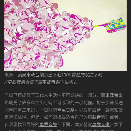
來源：
蘋果車載音樂怎麽下載
1000首熱門歌曲下載
//
車載音樂
合集下載
車載音樂
下載格式
汽車已經成爲了現代人生活中不可或缺的一部分，而
車載音樂
也成爲了許多車主出行時不可或缺的一項配備。對于那些長途
開車的車主來說，一首好的
車載音樂
可以緩解疲勞，讓駕駛變
得輕松愉悅。但是，如何選擇最适合自己的
車載音樂
？或者，
在哪裏找到最好的
車載音樂
？下面，本文将從
車載音樂
合集下