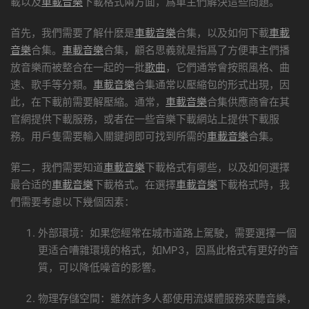
載以及
車載音樂
下載格式兩方面，爲車主們解決這些問題。
首先，我們需要了解什麽是
車載音樂
合集，以及如何下載
車載
音樂
合集。
車載音樂
合集，顧名思義就是指爲了方便車主們播
放音樂而被整合在一起的一批
歌曲
，它們通常會按照風格、曲
速、歌手等分類。
車載音樂
合集通常以壓縮包的形式出現，因
此，在下載前需要解壓縮。通常，
車載音樂
合集供應商會在其
官網提供下載服務，或者在一些音樂下載網站上提供下載服
務。用戶隻需要輸入關鍵詞即可找到所需的
車載音樂
合集。
第二，我們需要知道
車載音樂
下載格式有哪些，以及如何選擇
最合适的
車載音樂
下載格式。在選擇
車載音樂
下載格式時，我
們需要考慮以下幾個因素：
外部環境：如果您經常在城市道路上駕駛，需要選擇一個
更适合嘈雜環境的格式，如MP3，因爲此格式有更好的音
質，可以降低噪音的影響。
物理存儲空間：雖然許多人都使用流媒體服務來聽音樂，