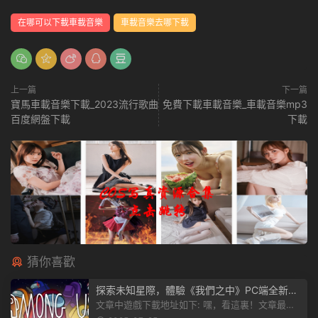
在哪可以下載車載音樂
車載音樂去哪下載
上一篇
下一篇
寶馬車載音樂下載_2023流行歌曲
免費下載車載音樂_車載音樂mp3
百度網盤下載
下載
猜你喜歡
探索未知星際，體驗《我們之中》PC端全新版
本
文章中遊戲下載地址如下: 嘿，看這裏！文章最後