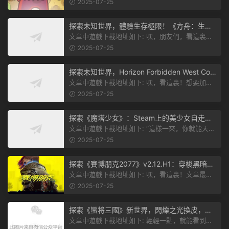
有個圖片，點一下就能加入我們遊...
2025-07-25
探索未知世界，體驗生存極限！《方舟：生存
飛升》v38.9中文版全新升級！
文章中遊戲下載地址如下: 嘿，朋友們，看這裏！
《方舟：生存飛升》這個遊戲超火...
2025-07-25
探索未知世界，Horizon Forbidden West Com
plete Edition正式發布！
文章中遊戲下載地址如下: 嘿，看這裏！想要加入
遊戲資源分享群，就點文章最後那...
2025-07-25
探索《魔塔少女》：Steam上的美少女自走
棋，戰鬥與策略的雙重盛宴！
文章中遊戲下載地址如下: “這樣一來，你就能天天
跟上新動态啦！” 簡單來說，...
2025-07-25
探索《賽博朋克2077》v2.12.H1：穿梭黑暗都
市，感受未來世界的震撼
文章中遊戲下載地址如下: 嘿，看這裏！文章最後
有個圖片，點一下就能加入我們的...
2025-07-25
探索《蠻将三國》新世界，閃爍之光換皮，共
赴手遊盛宴！
文章中遊戲下載地址如下: 輕輕一點，就能看到原