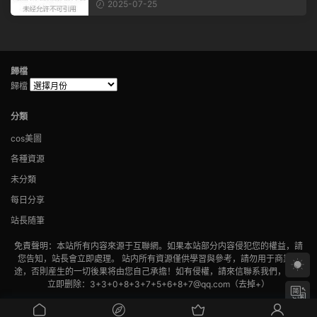
文。 滑動一下屏幕，就能看到...
2025-07-25
歸檔
歸檔
分類
cos美圖
各種資源
未分類
每日分享
站長随筆
免責聲明：本站所有内容來源于互聯網。如果本站部分内容侵犯您的權益，請
您告知，站長會立即處理。 站内所有資源僅供學習與參考，請勿用于商業用
途，否則産生的一切後果将由您自己承擔！如有侵權，請來信聯系我們，我們
立即删除：3+3+0+8+3+7+5+6+8+7@qq.com（去掉+）
備案号:
蘇ICP備2022022702号-1
版權歸老貓所有