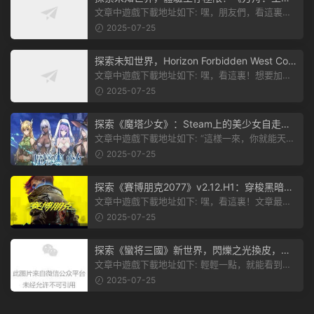
飛升》v38.9中文版全新升級！
文章中遊戲下載地址如下: 嘿，朋友們，看這裏！
《方舟：生存飛升》這個遊戲超火...
2025-07-25
探索未知世界，Horizon Forbidden West Com
plete Edition正式發布！
文章中遊戲下載地址如下: 嘿，看這裏！想要加入
遊戲資源分享群，就點文章最後那...
2025-07-25
探索《魔塔少女》：Steam上的美少女自走
棋，戰鬥與策略的雙重盛宴！
文章中遊戲下載地址如下: “這樣一來，你就能天天
跟上新動态啦！” 簡單來說，...
2025-07-25
探索《賽博朋克2077》v2.12.H1：穿梭黑暗都
市，感受未來世界的震撼
文章中遊戲下載地址如下: 嘿，看這裏！文章最後
有個圖片，點一下就能加入我們的...
2025-07-25
探索《蠻将三國》新世界，閃爍之光換皮，共
赴手遊盛宴！
文章中遊戲下載地址如下: 輕輕一點，就能看到原
文。 滑動一下屏幕，就能看到...
2025-07-25