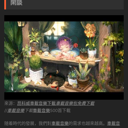
閑談
來源：
昂科威車載音樂下載
車載音樂包免費下載
//
車載音樂
下載
車載音樂
500首下載
随着時代的發展，我們對
車載音樂
的需求也越來越高。
車載音