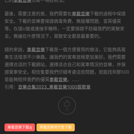
己的
車載音樂
也是一項技術活。
最後，需要注意的是，我們需要在
車載音樂
下載的過程中保證
安全。下載的音樂要保證病毒免費、無版權問題、音質優質
等。在插U盤或連接手機時，一定要保證不妨礙我們的駕駛安
全。無論在什麽情況下，駕駛安全都是最重要的。
總的來說，
車載音樂
下載是一個方便實用的做法，它能夠爲駕
車生活增添不少樂趣，讓我們的駕車旅程更加美好。我們需要
選擇合适的下載網站，選擇适合自己和駕車情況的音樂，并保
證駕車安全。相信隻要我們仔細考慮這些問題，就能找到那500
首能夠陪伴我們的優質
車載音樂
。……
引用：
音樂合集2023_車載音樂1000首歌單
0
車載音樂下載dj
車載音樂用什麽下載