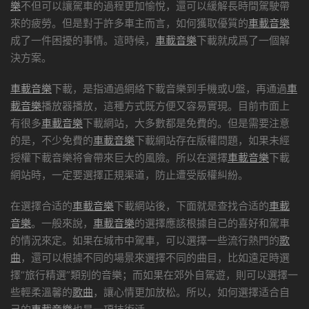
樂
不但可以讓駕車的過程更加愉悅，還可以緩解長時間駕駛帶
來的疲勞。但是對于許多車主而言，如何獲取優質的
車載音樂
成了一件困擾的事情。這時候，
車載音樂
下載就成爲了一個解
決方案。
車載音樂
下載，是指通過網絡下載音樂到手機或U盤，再通過
車
載音樂
播放器播放，這種方式既方便又容易實現。目前市面上
有很多
車載音樂
下載網站，大多數都是免費的。但是需要注意
的是，不少免費的
車載音樂
下載網站存在版權問題，如果未經
授權下載音樂将會帶來巨大的風險。所以在選擇
車載音樂
下載
網站時，一定要選擇正規渠道，防止遭受版權糾紛。
在選擇合适的
車載音樂
下載網站後，下面就是查找合适的
車載
音樂
。一般來說，
車載音樂
的選擇應該根據自己的喜好和駕車
的情況來定。如果在城市中駕車，可以選擇一些流行熱門的
歌
曲
，還可以根據不同的場景來選擇不同的曲目，比如遠足時選
擇“旅行精選”類别的音樂；而如果在郊外自駕遊，則可以選擇一
些輕柔溫馨的
歌曲
，讓心情更加放松。所以，如何選擇适合自