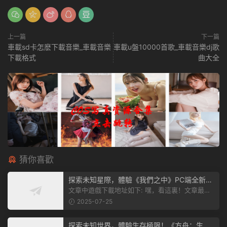
上一篇
下一篇
車載sd卡怎麽下載音樂_車載音樂
車載u盤10000首歌_車載音樂dj歌
下載格式
曲大全
猜你喜歡
探索未知星際，體驗《我們之中》PC端全新版
本
文章中遊戲下載地址如下: 嘿，看這裏！文章最後
有個圖片，點一下就能加入我們遊...
2025-07-25
探索未知世界，體驗生存極限！《方舟：生存