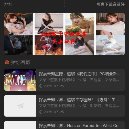
地址
哪裏下載音質好
猜你喜歡
探索未知星際，體驗《我們之中》PC端全新版
本
文章中遊戲下載地址如下: 嘿，看這裏！文章最後
有個圖片，點一下就能加入我們遊...
2025-07-25
探索未知世界，體驗生存極限！《方舟：生存
飛升》v38.9中文版全新升級！
文章中遊戲下載地址如下: 嘿，朋友們，看這裏！
《方舟：生存飛升》這個遊戲超火...
2025-07-25
探索未知世界，Horizon Forbidden West Com