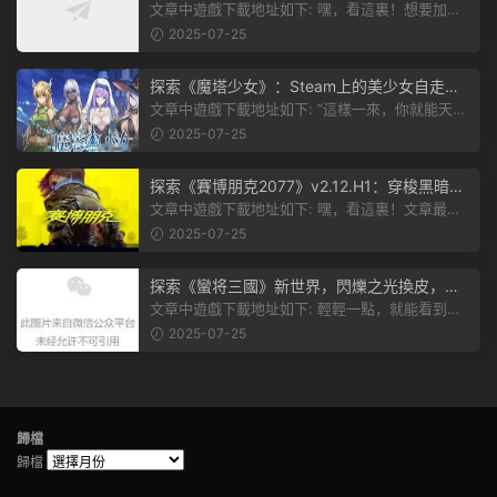
plete Edition正式發布！
文章中遊戲下載地址如下: 嘿，看這裏！想要加入
遊戲資源分享群，就點文章最後那...
2025-07-25
探索《魔塔少女》：Steam上的美少女自走
棋，戰鬥與策略的雙重盛宴！
文章中遊戲下載地址如下: “這樣一來，你就能天天
跟上新動态啦！” 簡單來說，...
2025-07-25
探索《賽博朋克2077》v2.12.H1：穿梭黑暗都
市，感受未來世界的震撼
文章中遊戲下載地址如下: 嘿，看這裏！文章最後
有個圖片，點一下就能加入我們的...
2025-07-25
探索《蠻将三國》新世界，閃爍之光換皮，共
赴手遊盛宴！
文章中遊戲下載地址如下: 輕輕一點，就能看到原
文。 滑動一下屏幕，就能看到...
2025-07-25
歸檔
歸檔