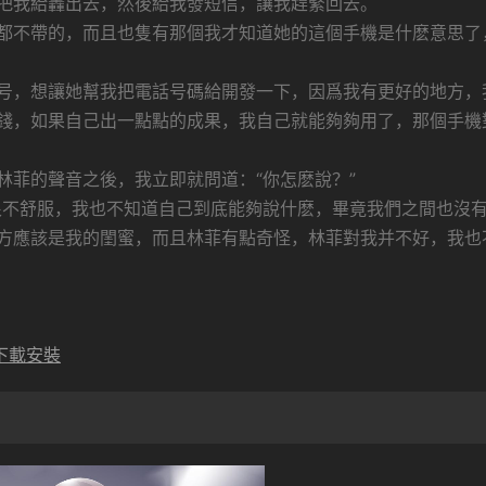
把我給轟出去，然後給我發短信，讓我趕緊回去。
都不帶的，而且也隻有那個我才知道她的這個手機是什麽意思了
号，想讓她幫我把電話号碼給開發一下，因爲我有更好的地方，
錢，如果自己出一點點的成果，我自己就能夠夠用了，那個手機
林菲的聲音之後，我立即就問道：“你怎麽說？”
很不舒服，我也不知道自己到底能夠說什麽，畢竟我們之間也沒
方應該是我的閨蜜，而且林菲有點奇怪，林菲對我并不好，我也
下載安裝