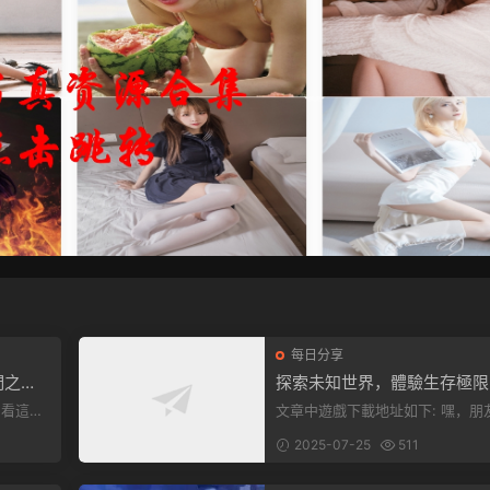
每日分享
們之
探索未知世界，體驗生存極限
《方舟：生存飛升》v38.9中
文章中遊戲下載地址如下: 嘿，朋友
全新升級！
下就能加
們，看這裏！《方舟：生存飛升》
2025-07-25
511
遊戲超火...