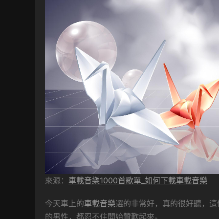
來源：
車載音樂1000首歌單_如何下載車載音樂
今天車上的
車載音樂
選的非常好，真的很好聽，這
的男性，都忍不住開始贊歎起來。