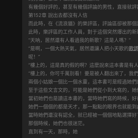
有幾個好評的，甚至有幾個評論的男性，直接就評
第152章 說出去都沒有人信
而此時，在《流浪貓》的樂評區，評論區卻被那個
此時，樂評區的工作人員，對于這個突然爆出的新
“天呐，居然還有人看過我的新歌？這是人嗎？”
“是啊，一個大熱天氣，居然還讓人把小天歌的
歌
呢！”
“樓上的，這是真的假的啊？這麽說來這本書是有人
“樓上的，你可千萬别看！要是被人翻出來了，我
兩個小姑娘一個比一個水靈，這本書可是經過她們
至于這些文言文的，可能是她們從小到大寫的，她
當初她們也是讀這本書的，當時她們寫的時候，好
她們一個個的都是天才，那一點點的眼界也就能到
當時她們還沒有認全，就已經被一個個地點選擇好
那個時候，她們也很迷茫。
直到有一天，那時，她