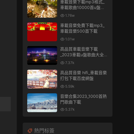
車載音樂下載mp3格式_
車載歌曲10000首u盤免
費
1.76w
車載音樂免費下載mp3_
車載音樂500首下載
1.01w
高品質車載音樂下載
_2023車載u盤歌曲大全下
載
7.37k
高品質音樂 hifi_車載音樂
打包下載百度網盤
5.59k
音樂合集2023_1000首熱
門歌曲下載
5.37k
熱門标簽