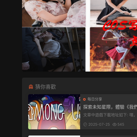
猜你喜歡
每日分享
探索未知星際，體驗《我
中》PC端全新版本
文章中遊戲下載地址如下: 嘿，看這
裏！文章最後有個圖片，點一
2025-07-25
545
入我們遊...