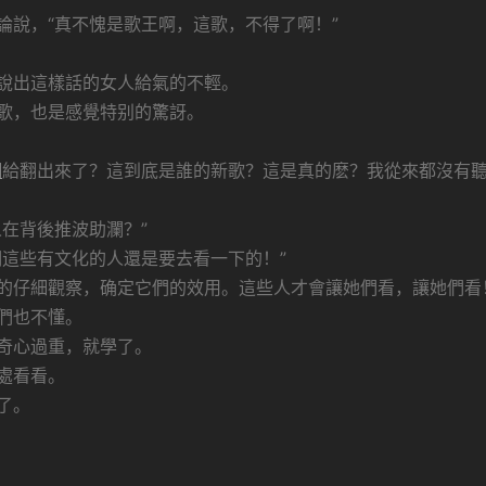
論說，“真不愧是歌王啊，這歌，不得了啊！”
說出這樣話的女人給氣的不輕。
歌，也是感覺特别的驚訝。
詞
給翻出來了？這到底是誰的新歌？這是真的麽？我從來都沒有
在背後推波助瀾？”
們這些有文化的人還是要去看一下的！”
的仔細觀察，确定它們的效用。這些人才會讓她們看，讓她們看
們也不懂。
奇心過重，就學了。
處看看。
了。