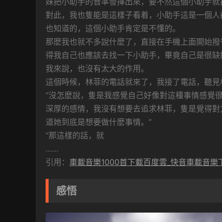
妹把小助手的音準發揮出來，要不然這個小助手就
對此，我也隻能是這樣子看着，小助手這是一個人
也知道的，這個小助手肯定是不懂的。
那麽我也就不多說什麽了，直接在手機上面開始撥
得我自己也應該去找一下小助手，畢竟自己是很缺
我來說，也沒有太大的作用。
這個時候，林菲的電話就來了，我接了電話，聽見
“沒怎麽說，隻是我感覺自己好像對這種事情感覺
深厚的感情，我沒有想要去追求林菲，隻是覺得對
道她到底是想要做什麽事情。”
“那這樣的話，就
……
引用：
車載音樂1000首下載百度雲_快音車載音樂
感悟