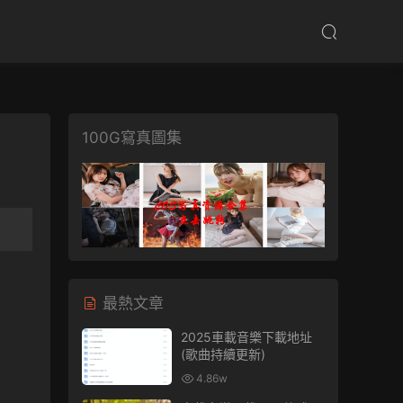
100G寫真圖集
最熱文章
2025車載音樂下載地址
(歌曲持續更新)
4.86w