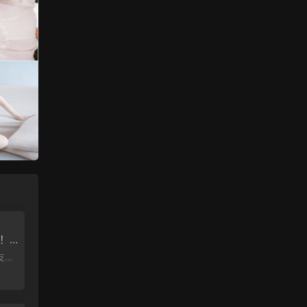
！
文版
這個