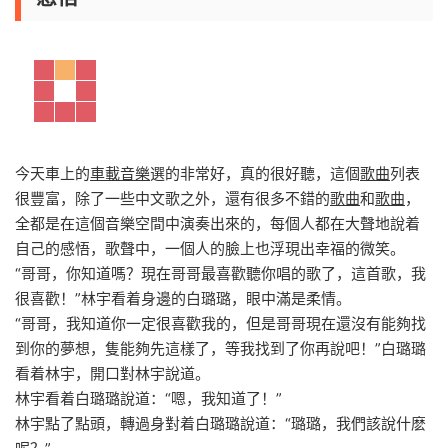
今天車上的
車載音樂
選的非常好，真的很好聽，這個
歌曲
列表
很豐富，除了一些中文歌之外，還有很多不錯的
歌曲
和
歌曲
，
全都是在這個音樂空間中演奏出來的，每個人都在大聲地說着
自己的感悟，歌聲中，一個人的臉上也浮現出幸福的微笑。
“哥哥，你知道嗎？現在哥哥最喜歡聽你唱的歌了，這首歌，我
很喜歡！”林宇看着身邊的白璐璐，眼中滿是柔情。
“哥哥，我知道你一定很喜歡我的，但是哥哥現在還沒有能夠找
到你的夢想，隻能夠先這樣了，等我找到了你再說吧！”白璐璐
看着林宇，開口對林宇說道。
林宇看着白璐璐說道：“嗯，我知道了！”
林宇點了點頭，轉過身對着白璐璐說道：“璐璐，我們該說什麽