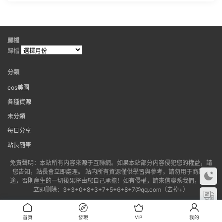
歸檔
歸檔
分類
cos美圖
各種資源
未分類
每日分享
站長随筆
免責聲明：本站所有内容來源于互聯網。如果本站部分内容侵犯您的權益，請
您告知，站長會立即處理。 站内所有資源僅供學習與參考，請勿用于商業用
途，否則産生的一切後果将由您自己承擔！如有侵權，請來信聯系我們，我們
立即删除：3+3+0+8+3+7+5+6+8+7@qq.com（去掉+）
備案号:
蘇ICP備2022022702号-1
版權歸老貓所有
首頁
發現
VIP
我的