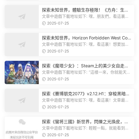
探索未知世界，體驗生存極限！《方舟：生存
飛升》v38.9中文版全新升級！
文章中遊戲下載地址如下: 嘿，朋友們，看這裏！
《方舟：生存飛升》這個遊戲超火...
2025-07-25
探索未知世界，Horizon Forbidden West Com
plete Edition正式發布！
文章中遊戲下載地址如下: 嘿，看這裏！想要加入
遊戲資源分享群，就點文章最後那...
2025-07-25
探索《魔塔少女》：Steam上的美少女自走
棋，戰鬥與策略的雙重盛宴！
文章中遊戲下載地址如下: “這樣一來，你就能天天
跟上新動态啦！” 簡單來說，...
2025-07-25
探索《賽博朋克2077》v2.12.H1：穿梭黑暗都
市，感受未來世界的震撼
文章中遊戲下載地址如下: 嘿，看這裏！文章最後
有個圖片，點一下就能加入我們的...
2025-07-25
探索《蠻将三國》新世界，閃爍之光換皮，共
赴手遊盛宴！
文章中遊戲下載地址如下: 輕輕一點，就能看到原
文。 滑動一下屏幕，就能看到...
2025-07-25