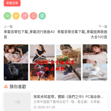
車載音樂
上一篇
下一篇
車載音樂包下載_車載流行歌曲40
車載音樂合集下載_車載經典歌曲
首
大全100首
猜你喜歡
探索未知星際，體驗《我們之中》PC端全新版
本
文章中遊戲下載地址如下: 嘿，看這裏！文章最後
有個圖片，點一下就能加入我們遊...
2025-07-25