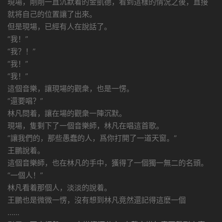
現場，剛剛一直沉默着的金凱德，看到這樣的情況之後，直接
就将自己的位置讓了出來。
但是現場，已經有人在說話了。
“我！”
“我？！”
“我！”
“我！”
這個音樂，讓現場的觀衆，也是一愣。
“還要唱？”
林凡問着，讓在場的觀衆一陣沉默。
現場，隻剩下了一個音樂師，林凡在唱這首歌。
“讓我們的，那些愚蠢的人，爲你打開了一道天窗。”
王鵬說着。
這個音樂師，也在林凡的手中，獲得了一個獨一無二的名頭。
“一個人！”
林凡看着那個人，淡淡的說着。
王鵬也是微微一愣，沒有想到林凡竟然還記得這麽一個
……