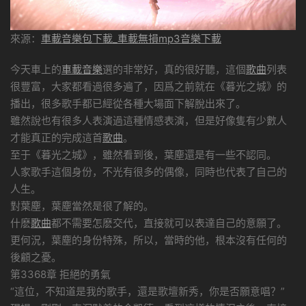
來源：
車載音樂包下載_車載無損mp3音樂下載
今天車上的
車載音樂
選的非常好，真的很好聽，這個
歌曲
列表
很豐富，大家都看過很多遍了，因爲之前就在《暮光之城》的
播出，很多歌手都已經從各種大場面下解脫出來了。
雖然說也有很多人表演過這種情感表演，但是好像隻有少數人
才能真正的完成這首
歌曲
。
至于《暮光之城》，雖然看到後，葉塵還是有一些不認同。
人家歌手這個身份，不光有很多的偶像，同時也代表了自己的
人生。
對葉塵，葉塵當然是很了解的。
什麽
歌曲
都不需要怎麽交代，直接就可以表達自己的意願了。
更何況，葉塵的身份特殊，所以，當時的他，根本沒有任何的
後顧之憂。
第3368章 拒絕的勇氣
“這位，不知道是我的歌手，還是歌壇新秀，你是否願意唱？”