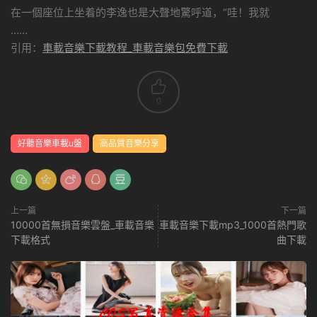
在一個座位上坐着的李逸也是大聲地驚呼道，“哇！我就
……
引用：
車載音樂下載教程_車載音樂包免費下載
0
好聽音樂車載u盤
高品質音樂分享
上一篇
下一篇
10000首無損音樂雲盤_車載音樂
車載音樂下載mp3_1000首熱門歌
下載格式
曲下載