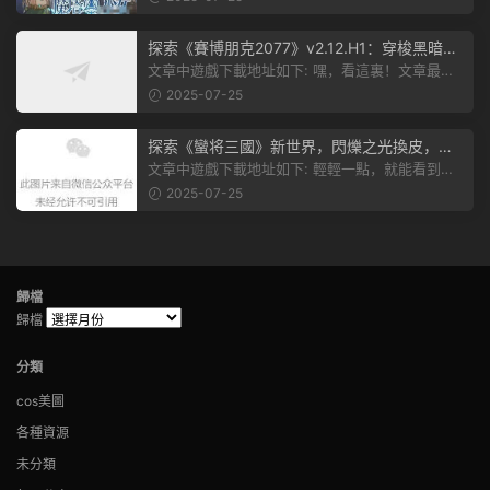
探索《賽博朋克2077》v2.12.H1：穿梭黑暗都
市，感受未來世界的震撼
文章中遊戲下載地址如下: 嘿，看這裏！文章最後
有個圖片，點一下就能加入我們的...
2025-07-25
探索《蠻将三國》新世界，閃爍之光換皮，共
赴手遊盛宴！
文章中遊戲下載地址如下: 輕輕一點，就能看到原
文。 滑動一下屏幕，就能看到...
2025-07-25
歸檔
歸檔
分類
cos美圖
各種資源
未分類