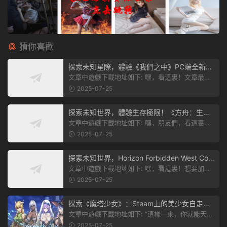
猜你喜歡
探索未知星際，體驗《我們之中》PC端全新版
本
文章中遊戲下載地址如下: 嘿，看這裏！文章最後
有個圖片，點一下就能加入我們遊...
2025-07-25
探索未知世界，體驗生存極限！《方舟：生存
飛升》v38.9中文版全新升級！
文章中遊戲下載地址如下: 嘿，朋友們，看這裏！
《方舟：生存飛升》這個遊戲超火...
2025-07-25
探索未知世界，Horizon Forbidden West Com
plete Edition正式發布！
文章中遊戲下載地址如下: 嘿，看這裏！想要加入
遊戲資源分享群，就點文章最後那...
2025-07-25
探索《魔塔少女》：Steam上的美少女自走
棋，戰鬥與策略的雙重盛宴！
文章中遊戲下載地址如下: “這樣一來，你就能天天
跟上新動态啦！” 簡單來說，...
2025-07-25