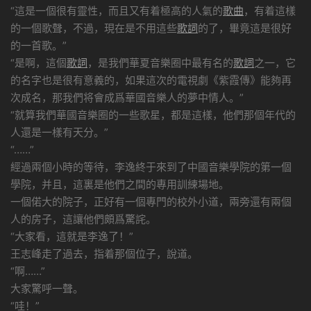
“這是一個很有靈性，而且又有着極高的人氣的
歌曲
，有着這樣
的一個歌聲，不過，現在是不用這些
歌詞
的了，畢竟這是很好
的一首歌。”
“是啊，這個
歌詞
，是我們華夏音樂圈中最有名的
歌詞
之一，它
的名字也是很有意義的，如果這次的電視劇《紫霞傳》能夠再
次成名，那我們将會成爲華國音樂人的夢中情人。”
“就算我們華國音樂圈的一些歌星，都是這樣，他們那個年代的
人還是一樣有天分。”
“……”
經過兩個小時的等待，李逸終于來到了中國音樂學院的第一個
學院，并且，這裏是他們之間的專用訓練場地。
一個偌大的院子，正好有一個專門的校外小道，兩旁還有兩個
人的房子，這讓他們頗爲驚詫。
“大家看，這就是李逸了！”
王志峰走了過去，指着那個位子，說道。
“啊……”
大家驚呼一聲。
“哇！”