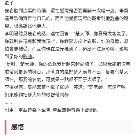
歌了。
楚岩聽到這裏的時候，還在猶豫是否要再開一次唱一遍，畢竟
這首歌确實是他自己的，而且他覺得現場的觀衆對他
歌曲
的期
望，也應該比他更大。
李明陽聽見楚岩的話，連忙回答：“楚大師，你真是太客氣了，
你就别在這裏和我說這些，你趕緊去換上衣服，你的身體，恐
怕會更難受，而且你現在是光棍漢了，這麽不注意影響，影響
到了你的
歌曲
。”
“是呀，楚大師，你的歌聲我是越來越愛聽了，如果我能把這首
歌帶到更多的舞台，那就真的是好多人羨慕不已，隻要有楚大
師在，那我的名氣，可就是一點都不亞于大師了。”
李揚說完，隻能無奈地搖了搖頭，笑道：“楚老師，您還年輕，
如果能夠把楚大師的歌聲帶到舞
……
引用：
車載音樂下載包_車載無損音樂下載網站
感悟