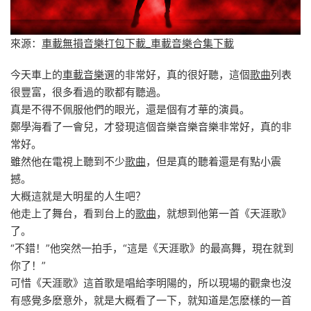
來源：
車載無損音樂打包下載_車載音樂合集下載
今天車上的
車載音樂
選的非常好，真的很好聽，這個
歌曲
列表
很豐富，很多看過的歌都有聽過。
真是不得不佩服他們的眼光，還是個有才華的演員。
鄭學海看了一會兒，才發現這個音樂音樂音樂非常好，真的非
常好。
雖然他在電視上聽到不少
歌曲
，但是真的聽着還是有點小震
撼。
大概這就是大明星的人生吧？
他走上了舞台，看到台上的
歌曲
，就想到他第一首《天涯歌》
了。
“不錯！”他突然一拍手，“這是《天涯歌》的最高舞，現在就到
你了！”
可惜《天涯歌》這首歌是唱給李明陽的，所以現場的觀衆也沒
有感覺多麽意外，就是大概看了一下，就知道是怎麽樣的一首