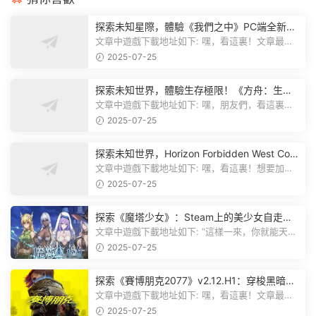
探索未知星際，體驗《我們之中》PC端全新版
本
文章中遊戲下載地址如下: 嘿，看這裏！文章最後
有個圖片，點一下就能加入我們遊...
2025-07-25
探索未知世界，體驗生存極限！《方舟：生存
飛升》v38.9中文版全新升級！
文章中遊戲下載地址如下: 嘿，朋友們，看這裏！
《方舟：生存飛升》這個遊戲超火...
2025-07-25
探索未知世界，Horizon Forbidden West Com
plete Edition正式發布！
文章中遊戲下載地址如下: 嘿，看這裏！想要加入
遊戲資源分享群，就點文章最後那...
2025-07-25
探索《魔塔少女》：Steam上的美少女自走
棋，戰鬥與策略的雙重盛宴！
文章中遊戲下載地址如下: “這樣一來，你就能天天
跟上新動态啦！” 簡單來說，...
2025-07-25
探索《賽博朋克2077》v2.12.H1：穿梭黑暗都
市，感受未來世界的震撼
文章中遊戲下載地址如下: 嘿，看這裏！文章最後
有個圖片，點一下就能加入我們的...
2025-07-25