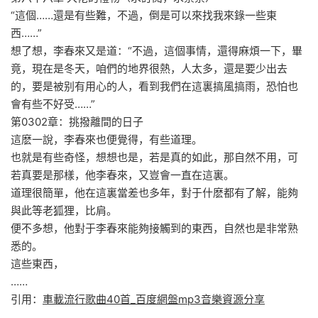
“這個……還是有些難，不過，倒是可以來找我來錄一些東
西……”
想了想，李春來又是道：“不過，這個事情，還得麻煩一下，畢
竟，現在是冬天，咱們的地界很熱，人太多，還是要少出去
的，要是被别有用心的人，看到我們在這裏搞風搞雨，恐怕也
會有些不好受……”
第0302章：挑撥離間的日子
這麽一說，李春來也便覺得，有些道理。
也就是有些奇怪，想想也是，若是真的如此，那自然不用，可
若真要是那樣，他李春來，又豈會一直在這裏。
道理很簡單，他在這裏當差也多年，對于什麽都有了解，能夠
與此等老狐狸，比肩。
便不多想，他對于李春來能夠接觸到的東西，自然也是非常熟
悉的。
這些東西，
……
引用：
車載流行歌曲40首_百度網盤mp3音樂資源分享