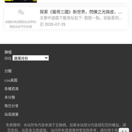
探索《蠻将三國》新世界，閃爍之光換皮，共
赴手遊盛宴！
文章中遊戲下載地址如下: 輕輕一點，就能看到原
文。 滑動一下屏幕，就能看到...
2025-07-25
歸檔
歸檔
分類
cos美圖
各種資源
未分類
每日分享
站長随筆
免責聲明：本站所有内容來源于互聯網。如果本站部分内容侵犯您的權益，請
您告知，站長會立即處理。 站内所有資源僅供學習與參考，請勿用于商業用