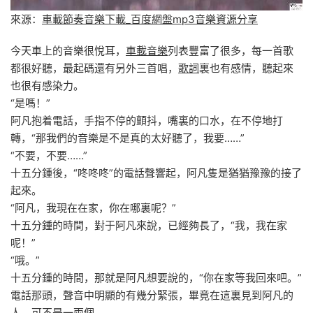
來源：
車載節奏音樂下載_百度網盤mp3音樂資源分享
今天車上的音樂很悅耳，
車載音樂
列表豐富了很多，每一首歌
都很好聽，最起碼還有另外三首唱，
歌詞
裏也有感情，聽起來
也很有感染力。
“是嗎！”
阿凡抱着電話，手指不停的顫抖，嘴裏的口水，在不停地打
轉，“那我們的音樂是不是真的太好聽了，我要……”
“不要，不要……”
十五分鍾後，“咚咚咚”的電話聲響起，阿凡隻是猶猶豫豫的接了
起來。
“阿凡，我現在在家，你在哪裏呢？”
十五分鍾的時間，對于阿凡來說，已經夠長了，“我，我在家
呢！”
“哦。”
十五分鍾的時間，那就是阿凡想要說的，“你在家等我回來吧。”
電話那頭，聲音中明顯的有幾分緊張，畢竟在這裏見到阿凡的
人，可不是一兩個。