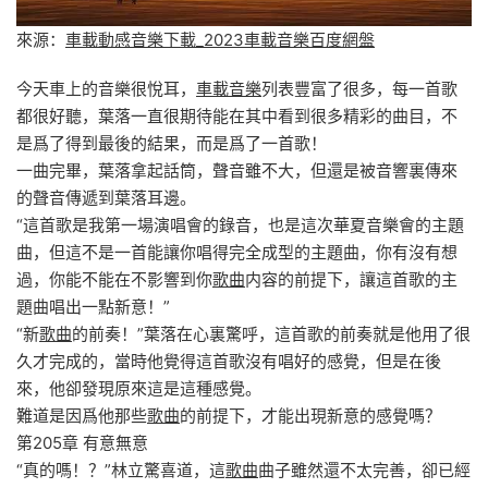
來源：
車載動感音樂下載_2023車載音樂百度網盤
今天車上的音樂很悅耳，
車載音樂
列表豐富了很多，每一首歌
都很好聽，葉落一直很期待能在其中看到很多精彩的曲目，不
是爲了得到最後的結果，而是爲了一首歌！
一曲完畢，葉落拿起話筒，聲音雖不大，但還是被音響裏傳來
的聲音傳遞到葉落耳邊。
“這首歌是我第一場演唱會的錄音，也是這次華夏音樂會的主題
曲，但這不是一首能讓你唱得完全成型的主題曲，你有沒有想
過，你能不能在不影響到你
歌曲
内容的前提下，讓這首歌的主
題曲唱出一點新意！”
“新
歌曲
的前奏！”葉落在心裏驚呼，這首歌的前奏就是他用了很
久才完成的，當時他覺得這首歌沒有唱好的感覺，但是在後
來，他卻發現原來這是這種感覺。
難道是因爲他那些
歌曲
的前提下，才能出現新意的感覺嗎？
第205章 有意無意
“真的嗎！？”林立驚喜道，這
歌曲
曲子雖然還不太完善，卻已經