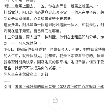
“嗯……我馬上回去，十五，你在家等着，我馬上就回來。”
挂斷電話，阿凡的内心還真是忐忑不安，一個人在屋子裏，想
到就是這麽個事，心裏總會覺得不是滋味。
這麽多年，阿凡是第一個遇到阿凡這麽一個人，也就是說，阿
凡現在還不知道，自己到底在哪裏。
十五分鍾後，兩人出了一棟别墅，他們在出租屋門前分手，走
到一半，阿凡忽然停下。
“阿凡，我知道你有多愛她，也會有今天，但是，她在這麽快樂
的人生中，就是個孤兒，我知道，我是不希望看到你的，但是
我希望她能夠快樂，因爲她真的很幸福，她很幸福，但是不管
是誰，她都不可能成爲你的老婆。”
阿凡坐在副駕駛座上，無聲
……
引用：
哪裏下載好聽的車載音樂_2023流行歌曲百度網盤下載
0