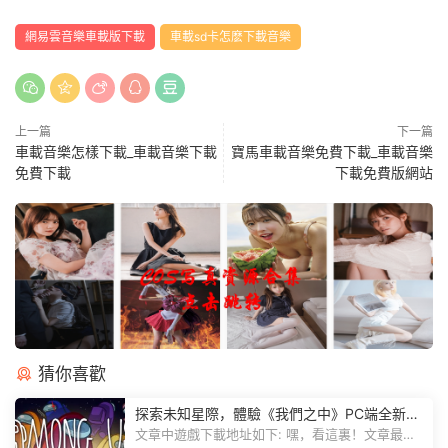
網易雲音樂車載版下載
車載sd卡怎麽下載音樂
上一篇
下一篇
車載音樂怎樣下載_車載音樂下載
寶馬車載音樂免費下載_車載音樂
免費下載
下載免費版網站
猜你喜歡
探索未知星際，體驗《我們之中》PC端全新版
本
文章中遊戲下載地址如下: 嘿，看這裏！文章最後