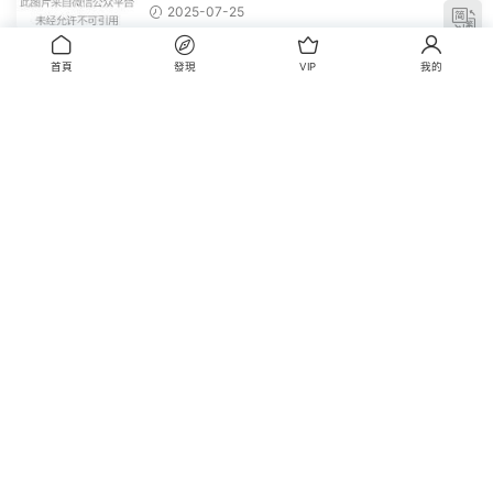
文。 滑動一下屏幕，就能看到...
2025-07-25
首頁
發現
VIP
我的
歸檔
歸檔
分類
cos美圖
各種資源
未分類
每日分享
站長随筆
免責聲明：本站所有内容來源于互聯網。如果本站部分内容侵犯您的權益，請
您告知，站長會立即處理。 站内所有資源僅供學習與參考，請勿用于商業用
途，否則産生的一切後果将由您自己承擔！如有侵權，請來信聯系我們，我們
立即删除：3+3+0+8+3+7+5+6+8+7@qq.com（去掉+）
備案号:
蘇ICP備2022022702号-1
版權歸老貓所有