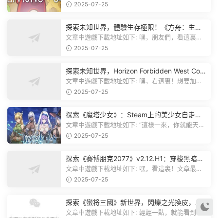
有個圖片，點一下就能加入我們遊...
2025-07-25
探索未知世界，體驗生存極限！《方舟：生存
飛升》v38.9中文版全新升級！
文章中遊戲下載地址如下: 嘿，朋友們，看這裏！
《方舟：生存飛升》這個遊戲超火...
2025-07-25
探索未知世界，Horizon Forbidden West Com
plete Edition正式發布！
文章中遊戲下載地址如下: 嘿，看這裏！想要加入
遊戲資源分享群，就點文章最後那...
2025-07-25
探索《魔塔少女》：Steam上的美少女自走
棋，戰鬥與策略的雙重盛宴！
文章中遊戲下載地址如下: “這樣一來，你就能天天
跟上新動态啦！” 簡單來說，...
2025-07-25
探索《賽博朋克2077》v2.12.H1：穿梭黑暗都
市，感受未來世界的震撼
文章中遊戲下載地址如下: 嘿，看這裏！文章最後
有個圖片，點一下就能加入我們的...
2025-07-25
探索《蠻将三國》新世界，閃爍之光換皮，共
赴手遊盛宴！
文章中遊戲下載地址如下: 輕輕一點，就能看到原