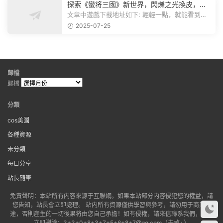
探索《蠻将三國》新世界，閃爍之光換皮，共
赴手遊盛宴！
文章中遊戲下載地址如下: 輕輕一點，就能看到原
文。 滑動一下屏幕，就能看到...
2025-07-25
歸檔
歸檔
分類
cos美圖
各種資源
未分類
每日分享
站長随筆
免責聲明：本站所有内容來源于互聯網。如果本站部分内容侵犯您的權益，請
您告知，站長會立即處理。 站内所有資源僅供學習與參考，請勿用于商業用
途，否則産生的一切後果将由您自己承擔！如有侵權，請來信聯系我們，我們
立即删除：3+3+0+8+3+7+5+6+8+7@qq.com（去掉+）