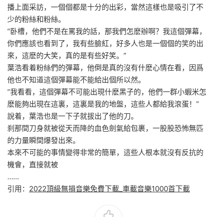
播上面采訪，一個個都是十分的出彩，當然這樣也是吸引了不
少的粉絲和粉絲。
“卧槽，他們不是在罵我的話，那我們怎麽辦啊？我這個彈幕，
你們應該也看到了，我有些臉紅，好多人也是一個個的笑的出
來，這麽的大笑，真的是有些好笑。”
葉浩看着粉絲們的彈幕，他倒是真的沒有什麽心情在看，因爲
他也不知道這個彈幕能不能給出個所以然。
“我看看，這個彈幕不可能出現什麽黑子的，他們一群小蝦米怎
麽能夠出現在這裏，這裏是我的地盤，這些人都給我滾蛋！”
說着，葉浩也是一下子就拔出了他的刀。
刹那間刀身就被從天而降的血色劍氣給包裹，一股股恐怖無匹
的力量瞬間爆發出來。
本來不可能的事情變得非常的簡單，這些人根本就沒有反抗的
機會，直接就被
……
引用：
2022頂級無損音樂免費下載_車載音樂1000首下載