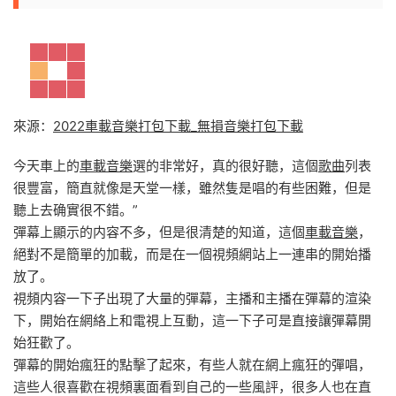
來源：
2022車載音樂打包下載_無損音樂打包下載
今天車上的
車載音樂
選的非常好，真的很好聽，這個
歌曲
列表
很豐富，簡直就像是天堂一樣，雖然隻是唱的有些困難，但是
聽上去确實很不錯。”
彈幕上顯示的内容不多，但是很清楚的知道，這個
車載音樂
，
絕對不是簡單的加載，而是在一個視頻網站上一連串的開始播
放了。
視頻内容一下子出現了大量的彈幕，主播和主播在彈幕的渲染
下，開始在網絡上和電視上互動，這一下子可是直接讓彈幕開
始狂歡了。
彈幕的開始瘋狂的點擊了起來，有些人就在網上瘋狂的彈唱，
這些人很喜歡在視頻裏面看到自己的一些風評，很多人也在直