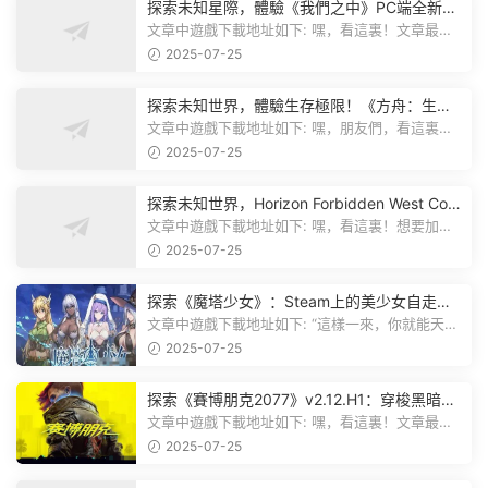
探索未知星際，體驗《我們之中》PC端全新版
本
文章中遊戲下載地址如下: 嘿，看這裏！文章最後
有個圖片，點一下就能加入我們遊...
2025-07-25
探索未知世界，體驗生存極限！《方舟：生存
飛升》v38.9中文版全新升級！
文章中遊戲下載地址如下: 嘿，朋友們，看這裏！
《方舟：生存飛升》這個遊戲超火...
2025-07-25
探索未知世界，Horizon Forbidden West Com
plete Edition正式發布！
文章中遊戲下載地址如下: 嘿，看這裏！想要加入
遊戲資源分享群，就點文章最後那...
2025-07-25
探索《魔塔少女》：Steam上的美少女自走
棋，戰鬥與策略的雙重盛宴！
文章中遊戲下載地址如下: “這樣一來，你就能天天
跟上新動态啦！” 簡單來說，...
2025-07-25
探索《賽博朋克2077》v2.12.H1：穿梭黑暗都
市，感受未來世界的震撼
文章中遊戲下載地址如下: 嘿，看這裏！文章最後
有個圖片，點一下就能加入我們的...
2025-07-25