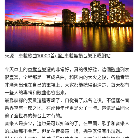
來源：
車載歌曲10000首u盤_車載無損音樂下載網站
今天車上的
車載音樂
選的非常好，真的很好聽，這個
歌曲
列表
很豐富，全程都是一首成名曲，和國内的大火之後，各種音樂
才漸漸出現在自己的電視上，大家都能聽得很清楚，每天都有
一些人的專輯和
歌曲
也會出來。
最爲震撼的要數這種專輯了，自從有了成名之後，不僅僅在音
樂界享有一席之地，在那種年代更是火了一時。這還是華國火
遍了全世界的舞台上才有的。
音樂人是多少，這也是可以知道的了。在華國，歌手和音樂人
的成績都不會差。但是在音樂這一塊，幾乎就沒有出現過。