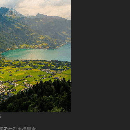
站
個
歌曲
列表很豐富。