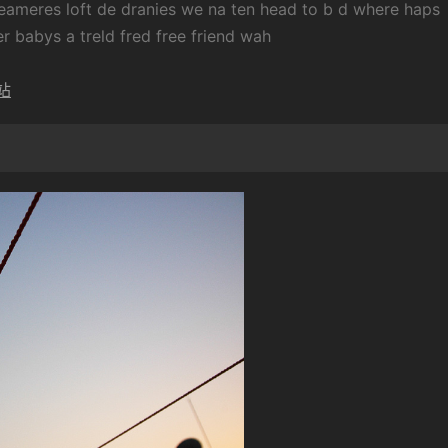
s loft de dranies we na ten head to b d where haps
r babys a treld fred free friend wah
站