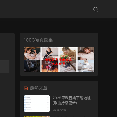
100G寫真圖集
最熱文章
2025車載音樂下載地址
(歌曲持續更新)
4.85w