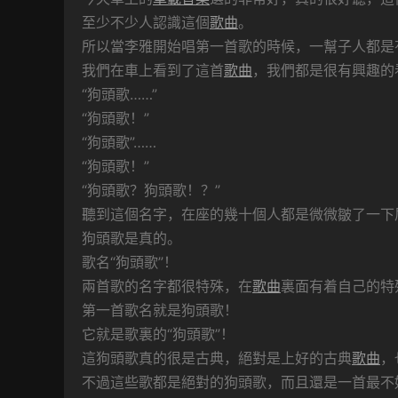
至少不少人認識這個
歌曲
。
所以當李雅開始唱第一首歌的時候，一幫子人都是
我們在車上看到了這首
歌曲
，我們都是很有興趣的
“狗頭歌……”
“狗頭歌！”
“狗頭歌”……
“狗頭歌！”
“狗頭歌？狗頭歌！？”
聽到這個名字，在座的幾十個人都是微微皺了一下
狗頭歌是真的。
歌名“狗頭歌”！
兩首歌的名字都很特殊，在
歌曲
裏面有着自己的特
第一首歌名就是狗頭歌！
它就是歌裏的“狗頭歌”！
這狗頭歌真的很是古典，絕對是上好的古典
歌曲
，
不過這些歌都是絕對的狗頭歌，而且還是一首最不