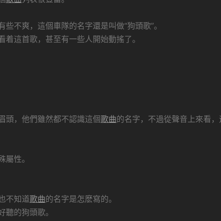
有些不爽，這個車隊的名字還是叫做“狗頭歌”。
看着這首歌，甚至有一些人開始動搖了。
眉頭，他們雖然都不認識這個
歌曲
的名字，不過從聲音上來看，
殊屬性。
也不知道
歌曲
的名字是怎麽寫的。
好聽的狗頭歌。