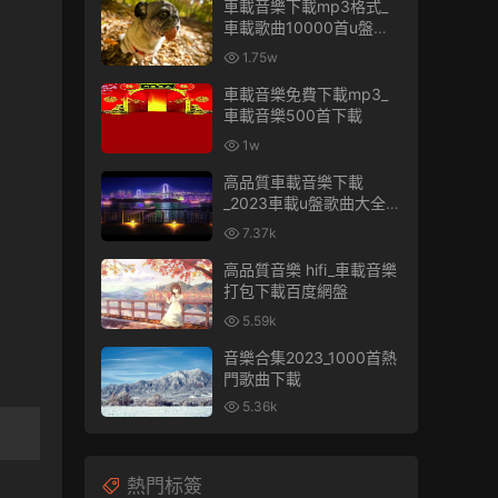
車載音樂下載mp3格式_
車載歌曲10000首u盤免
費
1.75w
車載音樂免費下載mp3_
車載音樂500首下載
1w
高品質車載音樂下載
_2023車載u盤歌曲大全下
載
7.37k
高品質音樂 hifi_車載音樂
打包下載百度網盤
5.59k
音樂合集2023_1000首熱
門歌曲下載
5.36k
熱門标簽