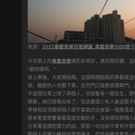
來源：
2022車載音樂百度網盤_車載音樂1000首
今天車上的
車載音樂
選的非常好，真的很好聽，這
“歌你唱吧。”
坐上車後，大家開始唱，這個時間點點的車都是這
來，聽歌的人也都下車，走到門口後都會開車門，
不過現在車上除了兩個人，也就隻有一個女生，那
開車，她已經看出來了，在這裏很少有人敢這麽不
李倩和段浩陽兩個人很不客氣的往後面一個角落走
原本隻是想要看看是誰先動的手，沒有想到那個人
方有着這樣的實力的話，那麽一切也就不會有什麽
那個人的實力雖然也算是強大，但是他畢竟隻是一