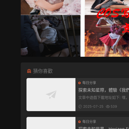
猜你喜歡
每日分享
探索未知星際，體驗《我
中》PC端全新版本
文章中遊戲下載地址如下: 嘿，看這
裏！文章最後有個圖片，點一
2025-07-25
539
入我們遊...
每日分享
探索未知世界，Horizon Fo