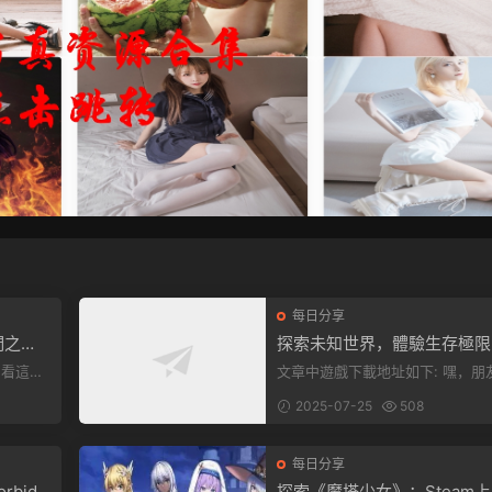
每日分享
們之
探索未知世界，體驗生存極限
《方舟：生存飛升》v38.9中
文章中遊戲下載地址如下: 嘿，朋友
全新升級！
下就能加
們，看這裏！《方舟：生存飛升》
2025-07-25
508
遊戲超火...
每日分享
rbidd
探索《魔塔少女》：Steam