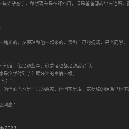
有一些太敏感了，雖然現在是在錄節目，但是爸爸卻說她在這裏，
。
一塊走的，秦夢瑤和他一起來的，還和自己的媽媽，是老同學。
不知道，但是這些事，蘇夢瑤也都是聽說過的。
像是突然聽到了什麽好笑的事情一樣。
麽？”
，她們倆人也是非常的震驚，她們不是說，蘇夢瑤的媽媽已經不
諷刺麽？
載2023