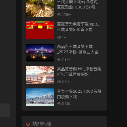
車載音樂下載mp3格式_
車載歌曲10000首u盤免
費
1.75w
車載音樂免費下載mp3_
車載音樂500首下載
1w
高品質車載音樂下載
_2023車載u盤歌曲大全下
載
7.37k
高品質音樂 hifi_車載音樂
打包下載百度網盤
5.59k
音樂合集2023_1000首熱
門歌曲下載
5.35k
熱門标簽