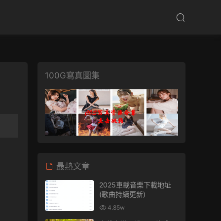
100G寫真圖集
最熱文章
2025車載音樂下載地址
(歌曲持續更新)
4.85w