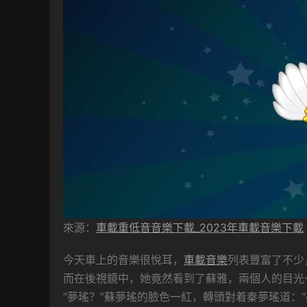
來源：
車載重低音音樂下載_2023年車載音樂下載
今天車上的音樂很悅耳，
車載音樂
列表豐富了不少
而在後視鏡中，她竟然看到了蘇雅，兩個人的目光
“夢瑤？”蘇夢瑤的臉色一紅，轉頭對着秦夢瑤道：