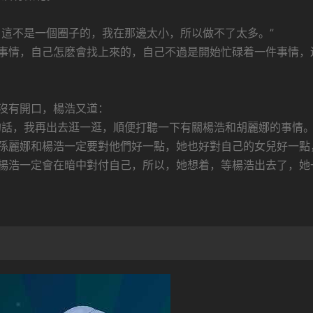
，這不是一個圈子的，我在那邊太小，所以做不了太多。”
事情，自己怎麽會找上來的，自己不過是開始忙碌着一件事情，
沒有開口，楊浩又道：
的話，我再出去逛一逛，順便打聽一下有關楊浩和胡麗娜的事情。
孫麗娜和楊浩一定要對他們好一點，她也好對自己的女兒好一點
楊浩一定會在暗中對付自己，所以，她想着，等楊浩出去了，她