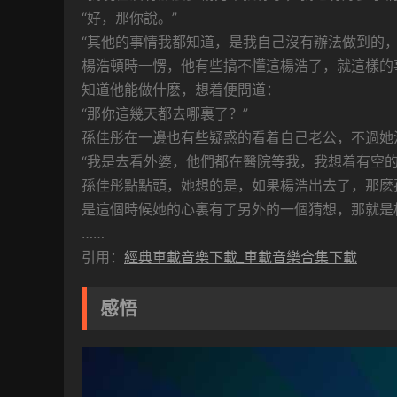
“好，那你說。”
“其他的事情我都知道，是我自己沒有辦法做到的
楊浩頓時一愣，他有些搞不懂這楊浩了，就這樣的
知道他能做什麽，想着便問道：
“那你這幾天都去哪裏了？”
孫佳彤在一邊也有些疑惑的看着自己老公，不過她
“我是去看外婆，他們都在醫院等我，我想着有空
孫佳彤點點頭，她想的是，如果楊浩出去了，那麽
是這個時候她的心裏有了另外的一個猜想，那就是
……
引用：
經典車載音樂下載_車載音樂合集下載
感悟