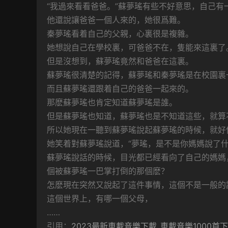
“我過來看看爸爸。”蘇夢瑤有些不好意思，自己
他還說讓爸爸一個人來的，她很爲難。
秦夢瑤看着自己的父親，心裏很是複雜。
她想說自己在學校裏，可爸爸不在，隻能來這裏了
但是沒想到，蘇夢瑤竟然和爸爸在這裏。
蘇夢瑤很清楚的記得，蘇夢瑤和秦夢瑤是在校園裏
而且蘇夢瑤還跟着自己的爸爸一起來的。
那麽蘇夢瑤也肯定知道蘇夢瑤是誰。
但是蘇夢瑤也知道，蘇夢瑤也是不知道這些，就算
所以她現在一聽到蘇夢瑤說起蘇夢瑤的時候，就好
她笑着對蘇夢瑤說道，“夢瑤，是不是你媽媽說了什
蘇夢瑤說話的時候，目光都已經看向了自己的媽媽
個被蘇夢瑤一巴掌打倒的那個麽？
怎麽現在突然又說起了這件事情，這個不是一般的
這個世界上，有哪一個父母，
……
引用：
2023最新車載音樂下載_車載音樂1000首下