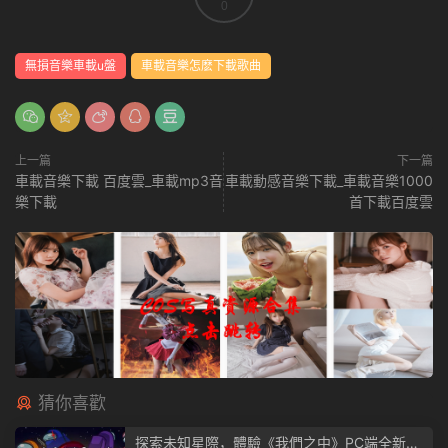
0
無損音樂車載u盤
車載音樂怎麽下載歌曲
上一篇
下一篇
車載音樂下載 百度雲_車載mp3音
車載動感音樂下載_車載音樂1000
樂下載
首下載百度雲
猜你喜歡
探索未知星際，體驗《我們之中》PC端全新版