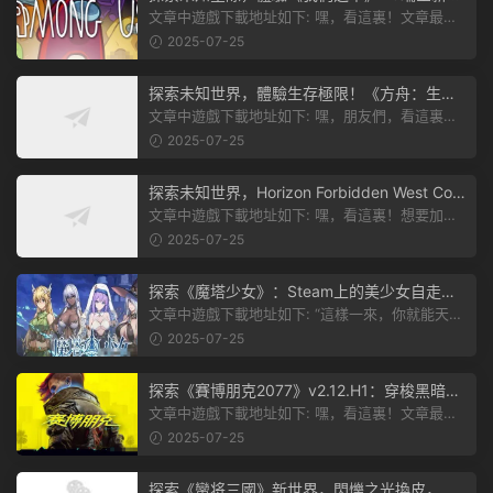
本
文章中遊戲下載地址如下: 嘿，看這裏！文章最後
有個圖片，點一下就能加入我們遊...
2025-07-25
探索未知世界，體驗生存極限！《方舟：生存
飛升》v38.9中文版全新升級！
文章中遊戲下載地址如下: 嘿，朋友們，看這裏！
《方舟：生存飛升》這個遊戲超火...
2025-07-25
探索未知世界，Horizon Forbidden West Com
plete Edition正式發布！
文章中遊戲下載地址如下: 嘿，看這裏！想要加入
遊戲資源分享群，就點文章最後那...
2025-07-25
探索《魔塔少女》：Steam上的美少女自走
棋，戰鬥與策略的雙重盛宴！
文章中遊戲下載地址如下: “這樣一來，你就能天天
跟上新動态啦！” 簡單來說，...
2025-07-25
探索《賽博朋克2077》v2.12.H1：穿梭黑暗都
市，感受未來世界的震撼
文章中遊戲下載地址如下: 嘿，看這裏！文章最後
有個圖片，點一下就能加入我們的...
2025-07-25
探索《蠻将三國》新世界，閃爍之光換皮，共