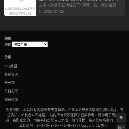
赴手遊盛宴！
文章中遊戲下載地址如下: 輕輕一點，就能看到原
文。 滑動一下屏幕，就能看到...
2025-07-25
歸檔
歸檔
分類
cos美圖
各種資源
未分類
每日分享
站長随筆
免責聲明：本站所有内容來源于互聯網。如果本站部分内容侵犯您的權益，請
您告知，站長會立即處理。 站内所有資源僅供學習與參考，請勿用于商業用
途，否則産生的一切後果将由您自己承擔！如有侵權，請來信聯系我們，我們
立即删除：3+3+0+8+3+7+5+6+8+7@qq.com（去掉+）