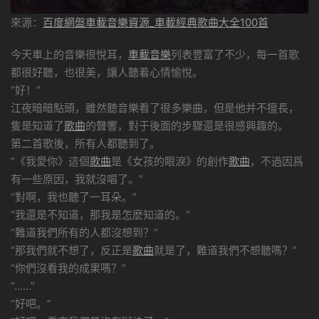
來源：
百度網盤車載音樂資源_車載經典歌曲大全100首
今天車上的音樂很悅耳，
車載音樂
列表豐富了不少，每一首歌
都很好聽，也很美，讓人聽着心情愉悅。
“好！”
江夜暗暗點頭，雖然聽音樂看了很多樂曲，但是他并不擅長，
隻是知道了
歌曲
的聲響，對于後面的步驟還是很感興趣的。
第二首歌後，所有人都聽到了。
“《我愛你》這個
歌曲
是《女孩的眼淚》的創作
歌曲
，不過因爲
有一些原因，我就沒唱了。”
“對啊，我也聽了一耳朵。”
“我還是不知道，那我是怎麽知道的。”
“難道我們所有的人都沒想到？”
“那我們就不想了，反正是
歌曲
就是了，難道我們不想聽嗎？”
“你們沒看我的成果嗎？”
“……”
“好吧。”