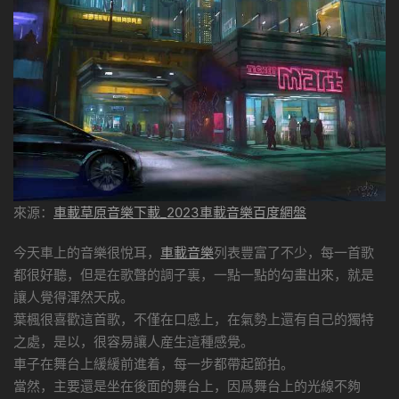
來源：
車載草原音樂下載_2023車載音樂百度網盤
今天車上的音樂很悅耳，
車載音樂
列表豐富了不少，每一首歌
都很好聽，但是在歌聲的調子裏，一點一點的勾畫出來，就是
讓人覺得渾然天成。
葉楓很喜歡這首歌，不僅在口感上，在氣勢上還有自己的獨特
之處，是以，很容易讓人産生這種感覺。
車子在舞台上緩緩前進着，每一步都帶起節拍。
當然，主要還是坐在後面的舞台上，因爲舞台上的光線不夠