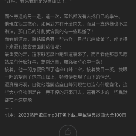
“好吧，看來我們是沒有辦法了。”
……
而在旁邊的另一邊，這一次，羅銘都沒有去找自己的學生。
他現在很是擔心，如果對方有什麽閃失，而且一直這樣也不是
辦法，那自己的計劃就會變的有一些難辦了！
而看到這裏，羅銘臉色有一些古怪，自己已經放棄了，那麽接
下來還有誰會去面對這個呢？
最重要的是，這家夥怎麽也跑到這裏來了，而且看他那意思應
該是有什麽好事，想到這裏，羅銘頓時心中一動！
接着，他一閃身便飛到了這座山峰上空，接着雙目一凝，雙眼
一睜的望向了這座山峰上，頓時便發現了山下的情況。
還真是巧啊，自從他離開這座山峰到現在也沒有什麽變化，這
些大小怪物倒是在一旁不停的飛來飛去，還有不少的一些異獸
都在不遠處飛
……
引用：
2023熱門歌曲mp3打包下載_車載經典歌曲大全100首