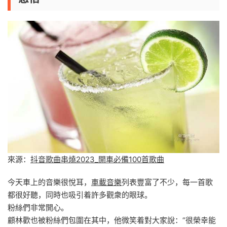
來源：
抖音歌曲串燒2023_開車必備100首歌曲
今天車上的音樂很悅耳，
車載音樂
列表豐富了不少，每一首歌
都很好聽，同時也吸引着許多觀衆的眼球。
粉絲們非常開心。
顧林歡也被粉絲們包圍在其中，他微笑着對大家說：“很榮幸能