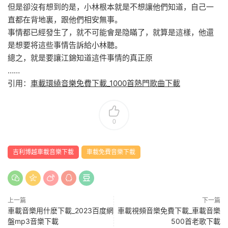
但是卻沒有想到的是，小林根本就是不想讓他們知道，自己一
直都在背地裏，跟他們相安無事。
事情都已經發生了，就不可能會是隐瞞了，就算是這樣，他還
是想要将這些事情告訴給小林聽。
總之，就是要讓江錦知道這件事情的真正原
……
引用：
車載環繞音樂免費下載_1000首熱門歌曲下載
0
吉利博越車載音樂下載
車載免費音樂下載
上一篇
下一篇
車載音樂用什麽下載_2023百度網
車載視頻音樂免費下載_車載音樂
盤mp3音樂下載
500首老歌下載