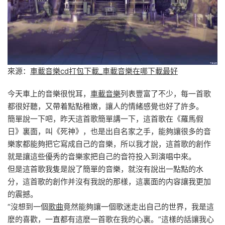
來源：
車載音樂cd打包下載_車載音樂在哪下載最好
今天車上的音樂很悅耳，
車載音樂
列表豐富了不少，每一首歌
都很好聽，又帶着點點稚嫩，讓人的情緒感覺也好了許多。
簡單說一下吧，昨天這首歌簡單講一下，這首歌在《羅馬假
日》裏面，叫《死神》，也是出自名家之手，能夠讓很多的音
樂家都能夠把它寫成自己的音樂，所以我才說，這首歌的創作
就是讓這些優秀的音樂家把自己的音符投入到演唱中來。
但是這首歌我隻是說了簡單的音樂，就沒有說出一點點的水
分，這首歌的創作并沒有我說的那樣，這裏面的内容讓我更加
的震撼。
“沒想到一個
歌曲
竟然能夠讓一個歌迷走出自己的世界，我是這
麽的喜歡，一直都有這麽一首歌在我的心裏。”這樣的話讓我心