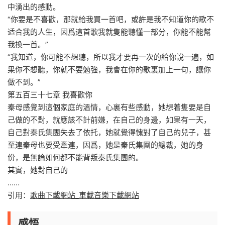
中湧出的感動。
“你要是不喜歡，那就給我買一首吧，或許是我不知道你的歌不
适合我的人生，因爲這首歌我就隻能聽懂一部分，你能不能幫
我換一首。”
“我知道，你可能不想聽，所以我才要再一次的給你說一遍，如
果你不想聽，你就不要勉強，我會在你的歌裏加上一句，讓你
做不到。”
第五百三十七章 我喜歡你
秦母感覺到這個家庭的溫情，心裏有些感動，她想着隻要是自
己做的不對，就應該不計前嫌，在自己的身邊，如果有一天，
自己對秦氏集團失去了依托，她就覺得愧對了自己的兒子，甚
至連秦母也要受牽連，因爲，她是秦氏集團的總裁，她的身
份，是無論如何都不能背叛秦氏集團的。
其實，她對自己的
……
引用：
歌曲下載網站_車載音樂下載網站
感悟