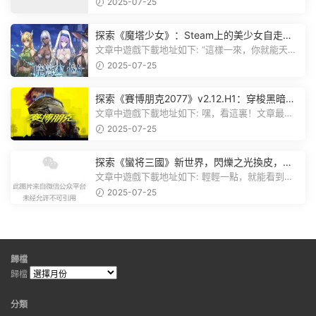
遊戲資源分享群，就點文章最後那...
2025-07-25
探索《魔塔少女》：Steam上的美少女自走
棋，戰鬥與策略的雙重盛宴！
文章中遊戲下載地址如下: “這樣一來，你就能天天
跟上新動态啦！” 簡單來說，...
2025-07-25
探索《賽博朋克2077》v2.12.H1：穿梭黑暗都
市，感受未來世界的震撼
文章中遊戲下載地址如下: 嘿，看這裏！文章最後
有個圖片，點一下就能加入我們的...
2025-07-25
探索《蠻将三國》新世界，閃爍之光換皮，共
赴手遊盛宴！
文章中遊戲下載地址如下: 輕輕一點，就能看到原
文。 滑動一下屏幕，就能看到...
2025-07-25
歸檔
歸檔
分類