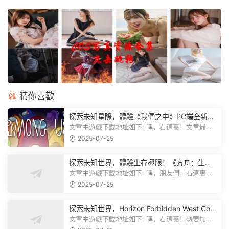
猜你喜歡
探索未知星際，體驗《我們之中》PC端全新版
本
文章中遊戲下載地址如下: 嘿，看這裏！文章最後
有個圖片，點一下就能加入我們遊...
2025-07-25
探索未知世界，體驗生存極限！《方舟：生存
飛升》v38.9中文版全新升級！
文章中遊戲下載地址如下: 嘿，朋友們，看這裏！
《方舟：生存飛升》這個遊戲超火...
2025-07-25
探索未知世界，Horizon Forbidden West Com
plete Edition正式發布！
文章中遊戲下載地址如下: 嘿，看這裏！想要加入