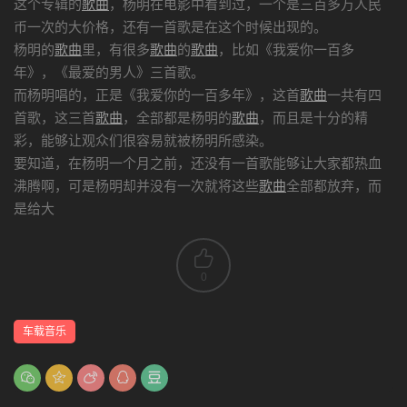
这个专辑的
歌曲
，杨明在电影中看到过，一个是三百多万人民
币一次的大价格，还有一首歌是在这个时候出现的。
杨明的
歌曲
里，有很多
歌曲
的
歌曲
，比如《我爱你一百多
年》，《最爱的男人》三首歌。
而杨明唱的，正是《我爱你的一百多年》，这首
歌曲
一共有四
首歌，这三首
歌曲
，全部都是杨明的
歌曲
，而且是十分的精
彩，能够让观众们很容易就被杨明所感染。
要知道，在杨明一个月之前，还没有一首歌能够让大家都热血
沸腾啊，可是杨明却并没有一次就将这些
歌曲
全部都放弃，而
是给大
0
车载音乐