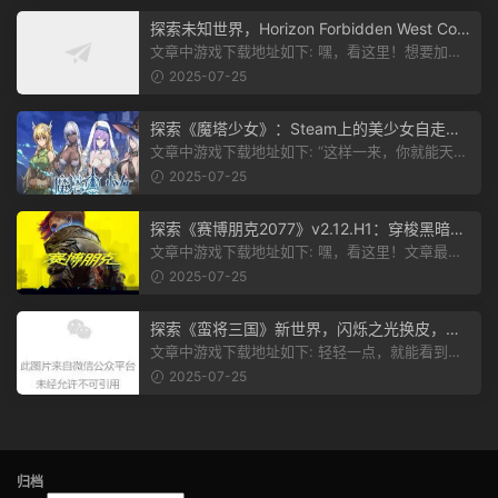
探索未知世界，Horizon Forbidden West Com
plete Edition正式发布！
文章中游戏下载地址如下: 嘿，看这里！想要加入
游戏资源分享群，就点文章最后那...
2025-07-25
探索《魔塔少女》：Steam上的美少女自走
棋，战斗与策略的双重盛宴！
文章中游戏下载地址如下: “这样一来，你就能天天
跟上新动态啦！” 简单来说，...
2025-07-25
探索《赛博朋克2077》v2.12.H1：穿梭黑暗都
市，感受未来世界的震撼
文章中游戏下载地址如下: 嘿，看这里！文章最后
有个图片，点一下就能加入我们的...
2025-07-25
探索《蛮将三国》新世界，闪烁之光换皮，共
赴手游盛宴！
文章中游戏下载地址如下: 轻轻一点，就能看到原
文。 滑动一下屏幕，就能看到...
2025-07-25
归档