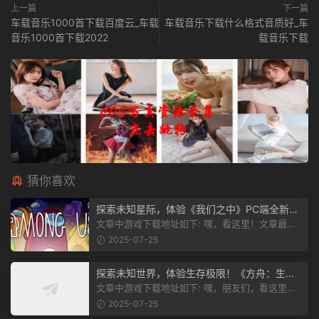
上一篇
下一篇
车载音乐1000首下载百度云_车载
车载音乐下载什么格式音质好_车
音乐1000首下载2022
载音乐下载
猜你喜欢
探索未知星际，体验《我们之中》PC端全新版
本
文章中游戏下载地址如下: 嘿，看这里！文章最后
有个图片，点一下就能加入我们游...
2025-07-25
探索未知世界，体验生存极限！《方舟：生存
飞升》v38.9中文版全新升级！
文章中游戏下载地址如下: 嘿，朋友们，看这里！
《方舟：生存飞升》这个游戏超火...
2025-07-25