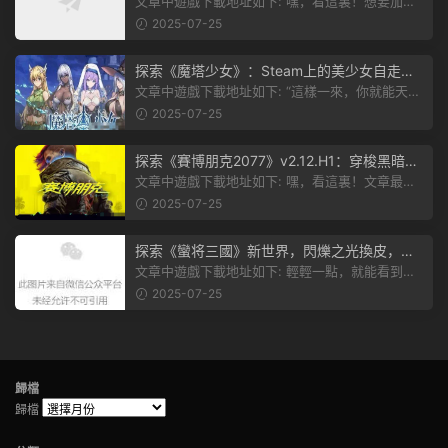
plete Edition正式發布！
文章中遊戲下載地址如下: 嘿，看這裏！想要加入
遊戲資源分享群，就點文章最後那...
2025-07-25
探索《魔塔少女》：Steam上的美少女自走
棋，戰鬥與策略的雙重盛宴！
文章中遊戲下載地址如下: “這樣一來，你就能天天
跟上新動态啦！” 簡單來說，...
2025-07-25
探索《賽博朋克2077》v2.12.H1：穿梭黑暗都
市，感受未來世界的震撼
文章中遊戲下載地址如下: 嘿，看這裏！文章最後
有個圖片，點一下就能加入我們的...
2025-07-25
探索《蠻将三國》新世界，閃爍之光換皮，共
赴手遊盛宴！
文章中遊戲下載地址如下: 輕輕一點，就能看到原
文。 滑動一下屏幕，就能看到...
2025-07-25
歸檔
歸檔