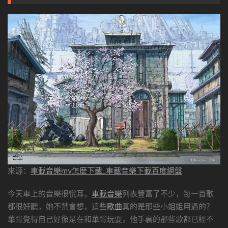
來源：
車載音樂mv怎麽下載_車載音樂下載百度網盤
今天車上的音樂很悅耳，
車載音樂
列表豐富了不少，每一首歌
都很好聽，她不禁會想，這些
歌曲
真的是那些小姐姐用過的？
華胥覺得自己好像是在和華胥玩耍，他手裏的那些歌都已經不