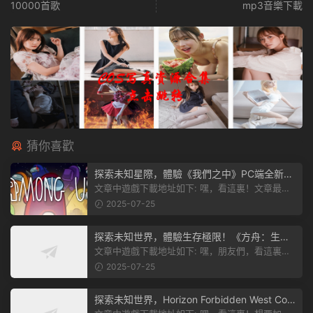
10000首歌
mp3音樂下載
猜你喜歡
探索未知星際，體驗《我們之中》PC端全新版
本
文章中遊戲下載地址如下: 嘿，看這裏！文章最後
有個圖片，點一下就能加入我們遊...
2025-07-25
探索未知世界，體驗生存極限！《方舟：生存
飛升》v38.9中文版全新升級！
文章中遊戲下載地址如下: 嘿，朋友們，看這裏！
《方舟：生存飛升》這個遊戲超火...
2025-07-25
探索未知世界，Horizon Forbidden West Com