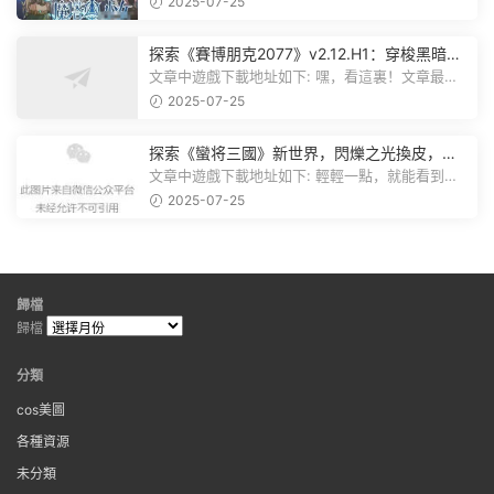
2025-07-25
探索《賽博朋克2077》v2.12.H1：穿梭黑暗都
市，感受未來世界的震撼
文章中遊戲下載地址如下: 嘿，看這裏！文章最後
有個圖片，點一下就能加入我們的...
2025-07-25
探索《蠻将三國》新世界，閃爍之光換皮，共
赴手遊盛宴！
文章中遊戲下載地址如下: 輕輕一點，就能看到原
文。 滑動一下屏幕，就能看到...
2025-07-25
歸檔
歸檔
分類
cos美圖
各種資源
未分類