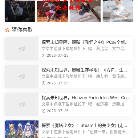
猜你喜歡
探索未知星際，體驗《我們之中》PC端全新版
本
文章中遊戲下載地址如下: 嘿，看這裏！文章最後
有個圖片，點一下就能加入我們遊...
2025-07-25
探索未知世界，體驗生存極限！《方舟：生存
飛升》v38.9中文版全新升級！
文章中遊戲下載地址如下: 嘿，朋友們，看這裏！
《方舟：生存飛升》這個遊戲超火...
2025-07-25
探索未知世界，Horizon Forbidden West Com
plete Edition正式發布！
文章中遊戲下載地址如下: 嘿，看這裏！想要加入
遊戲資源分享群，就點文章最後那...
2025-07-25
探索《魔塔少女》：Steam上的美少女自走
棋，戰鬥與策略的雙重盛宴！
文章中遊戲下載地址如下: “這樣一來，你就能天天
跟上新動态啦！” 簡單來說，...