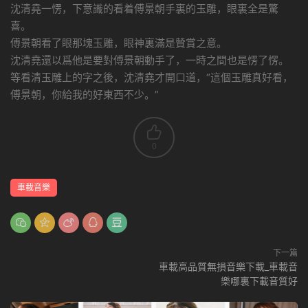
沈清堯一愣，下意識的看着傅景朝手裏的玉雕，眼裏全是驚
喜。
傅景朝看了眼那塊玉雕，眼神裏滿是贊賞之意。
沈清堯還以爲他是要對傅景朝動手了，一時之間也是愣了愣。
等看清玉雕上的字之後，沈清堯才開口道，“這個玉雕真好看，
傅景朝，你給我的好東西不少。”
0
車載音樂
下一篇
車載高品質無損音樂下載_車載音
樂哪裏下載音質好