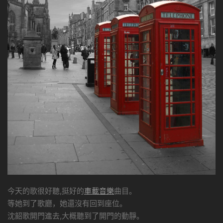
今天的歌很好聽,挺好的
車載音樂
曲目。
等她到了歌廳，她還沒有回到座位。
沈韶歌開門進去,大概聽到了開門的動靜。