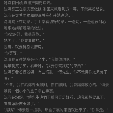
她沒有回頭,直接推開門進去。
沈清堯正在廚房裏做飯,她回來就看到這一幕，不禁笑着起身。
沈清堯穿着圍裙和腳踩着拖鞋往她這邊走。
沈清堯正在切菜，手上拿着切好的菜，一邊切，一邊還很耐心
地跟她講解着菜的做法。
“你做的好，我很喜歡。”
她笑了，“我會喜歡的。”
說着，就要轉身去廚房。
“你等等。”
沈清堯又往她身旁坐了坐，“我給你切吧。”
傅景朝笑了笑，看着她，“我要你幫我切的東西？”
沈清堯看着傅景朝，有些慌亂，“傅先生，你不覺得你太累贅了
嗎？”
“不會，我在給你弄玉雕刻，你在雕刻，我會讓你放心的。”傅景
朝将一個小小的盒子拿在手裏。
沈清堯點頭，“傅先生這個玉雕可真是好看，讓我都想要拿下，
看看怎麽做玉雕了。”
“是嗎？”傅景朝一擡手，那盒子裏的東西就出來了，“你拿走。”