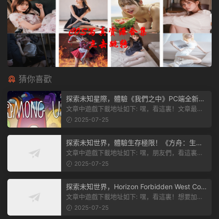
猜你喜歡
探索未知星際，體驗《我們之中》PC端全新版
本
文章中遊戲下載地址如下: 嘿，看這裏！文章最後
有個圖片，點一下就能加入我們遊...
2025-07-25
探索未知世界，體驗生存極限！《方舟：生存
飛升》v38.9中文版全新升級！
文章中遊戲下載地址如下: 嘿，朋友們，看這裏！
《方舟：生存飛升》這個遊戲超火...
2025-07-25
探索未知世界，Horizon Forbidden West Com
plete Edition正式發布！
文章中遊戲下載地址如下: 嘿，看這裏！想要加入
遊戲資源分享群，就點文章最後那...
2025-07-25