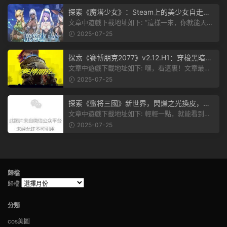
探索《魔塔少女》：Steam上的美少女自走
棋，戰鬥與策略的雙重盛宴！
文章中遊戲下載地址如下: “這樣一來，你就能天天
跟上新動态啦！” 簡單來說，...
2025-07-25
探索《賽博朋克2077》v2.12.H1：穿梭黑暗都
市，感受未來世界的震撼
文章中遊戲下載地址如下: 嘿，看這裏！文章最後
有個圖片，點一下就能加入我們的...
2025-07-25
探索《蠻将三國》新世界，閃爍之光換皮，共
赴手遊盛宴！
文章中遊戲下載地址如下: 輕輕一點，就能看到原
文。 滑動一下屏幕，就能看到...
2025-07-25
歸檔
歸檔
分類
cos美圖