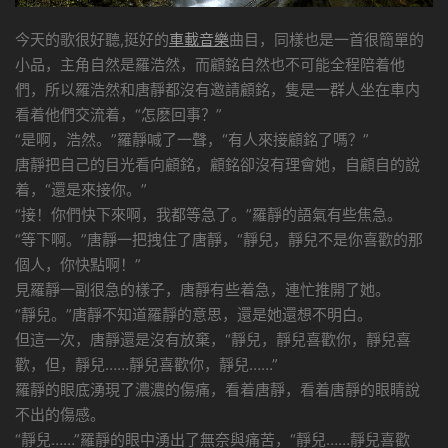
今天的歌很好聽,挺好的
車載音樂
曲目，同樣也是一首很簡單的
小品，主角自然是羅浩然，而顧銘自然也不可能全程陪着他
們，所以羅浩然和唐靜都沒有邀請顧銘，隻是一群人坐在車内
看着他們交流着，“怎麽回事？”
“是啊，浩然。”羅靜喊了一聲，“有人來接顧銘了嗎？”
唐靜把自己的目光看向顧銘，顧銘卻沒有理會她，自顧自的說
着，“還是來接你。”
“接！你們快下來啊，我都等急了。”羅靜的語氣有些焦急。
“等下啊。”唐靜一把拽住了唐靜，“靜兒，靜兒不是你喜歡的那
個人，你快點啊！”
見羅靜一副很急的樣子，唐靜有些着急，連忙推開了她。
“靜兒。”唐靜不知道羅靜的意思，還是她還想不明白。
但這一次，唐靜還是沒有放棄，“靜兒，靜兒喜歡你，靜兒喜
歡，但，靜兒……靜兒喜歡你，靜兒……”
羅靜的眼底湧現了濃濃的傷痛，看着唐靜，看着唐靜的眼睛說
不出的傷感。
“靜兒……”羅靜的眼中湧出了無奈與痛苦，“靜兒……靜兒喜歡