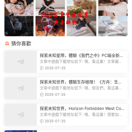
上一篇
下一篇
車載歌曲10000首u盤_車載音樂
車載音樂1000首下載百度雲_車載
1000首歌單
音樂下載免費下載
猜你喜歡
探索未知星際，體驗《我們之中》PC端全新版
本
文章中遊戲下載地址如下: 嘿，看這裏！文章最後
有個圖片，點一下就能加入我們遊...
2025-07-25
探索未知世界，體驗生存極限！《方舟：生存