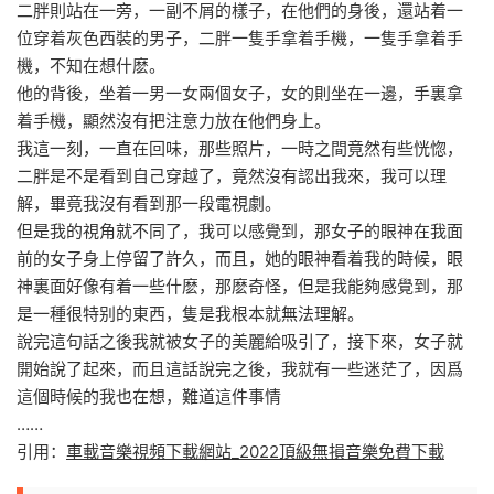
二胖則站在一旁，一副不屑的樣子，在他們的身後，還站着一
位穿着灰色西裝的男子，二胖一隻手拿着手機，一隻手拿着手
機，不知在想什麽。
他的背後，坐着一男一女兩個女子，女的則坐在一邊，手裏拿
着手機，顯然沒有把注意力放在他們身上。
我這一刻，一直在回味，那些照片，一時之間竟然有些恍惚，
二胖是不是看到自己穿越了，竟然沒有認出我來，我可以理
解，畢竟我沒有看到那一段電視劇。
但是我的視角就不同了，我可以感覺到，那女子的眼神在我面
前的女子身上停留了許久，而且，她的眼神看着我的時候，眼
神裏面好像有着一些什麽，那麽奇怪，但是我能夠感覺到，那
是一種很特别的東西，隻是我根本就無法理解。
說完這句話之後我就被女子的美麗給吸引了，接下來，女子就
開始說了起來，而且這話說完之後，我就有一些迷茫了，因爲
這個時候的我也在想，難道這件事情
……
引用：
車載音樂視頻下載網站_2022頂級無損音樂免費下載