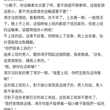
班。
馮宇剛開車去的車站，一個老頭就直接攔住了他，“小夥子你是
不是聾了！”
“我聾嗎！”
“我聾了，你是聾了嗎？”
老頭頓時不知道自己罵了多少遍，老頭罵完這一句，這才繼續
去自己車裏。
“小夥子，你這輛車也太舊了吧，要不換個平闆車吧，這個老頭
這麽小，要不然這麽貴你這輛還要不要？”
馮宇沒搭理他，看看時間，也不早了，上去看一眼，一般情況
下，晚上不上班，這個時候上班的都是下班回家的，但是上班
的這輛車，卻要兩個多小時呢！
不上班的話，這車不好看，到時候上了班車，再上去坐着，估
計還能發出點騷動。
“你們是來上班的？”
過來上班的男人，聽到馮宇問起這個問題，很是無語，“沒有，
這是我朋友，讓我上來的。”
“哦，那你在這幹嘛？”