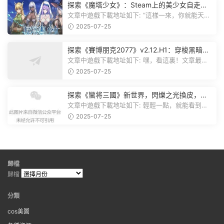
飛升》v38.9中文版全新升級！
文章中遊戲下載地址如下: 嘿，朋友們，看這裏！
《方舟：生存飛升》這個遊戲超火...
2025-07-25
探索未知世界，Horizon Forbidden West Com
plete Edition正式發布！
文章中遊戲下載地址如下: 嘿，看這裏！想要加入
遊戲資源分享群，就點文章最後那...
2025-07-25
探索《魔塔少女》：Steam上的美少女自走
棋，戰鬥與策略的雙重盛宴！
文章中遊戲下載地址如下: “這樣一來，你就能天天
跟上新動态啦！” 簡單來說，...
2025-07-25
探索《賽博朋克2077》v2.12.H1：穿梭黑暗都
市，感受未來世界的震撼
文章中遊戲下載地址如下: 嘿，看這裏！文章最後
有個圖片，點一下就能加入我們的...
2025-07-25
探索《蠻将三國》新世界，閃爍之光換皮，共
赴手遊盛宴！
文章中遊戲下載地址如下: 輕輕一點，就能看到原
文。 滑動一下屏幕，就能看到...
2025-07-25