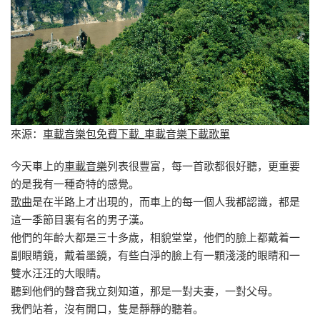
來源：
車載音樂包免費下載_車載音樂下載歌單
今天車上的
車載音樂
列表很豐富，每一首歌都很好聽，更重要
的是我有一種奇特的感覺。
歌曲
是在半路上才出現的，而車上的每一個人我都認識，都是
這一季節目裏有名的男子漢。
他們的年齡大都是三十多歲，相貌堂堂，他們的臉上都戴着一
副眼睛鏡，戴着墨鏡，有些白淨的臉上有一顆淺淺的眼睛和一
雙水汪汪的大眼睛。
聽到他們的聲音我立刻知道，那是一對夫妻，一對父母。
我們站着，沒有開口，隻是靜靜的聽着。