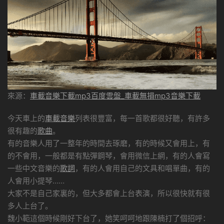
來源：
車載音樂下載mp3百度雲盤_車載無損mp3音樂下載
今天車上的
車載音樂
列表很豐富，每一首歌都很好聽，有許多
很有趣的
歌曲
。
有的音樂人用了一整年的時間去琢磨，有的時候又會用上，有
的不會用，一般都是有點彈鋼琴，會用微信上網，有的人會寫
一些中文音樂的
歌詞
，有的人會用自己的文具和唱單曲，有的
人會用小提琴……
大家不是自己家裏的，但大多都會上台表演，所以很快就有很
多人上台了。
魏小範這個時候剛好下台了，她笑呵呵地跟陳楠打了個招呼：