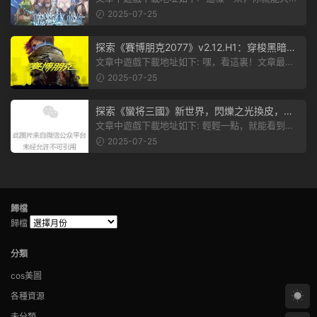
跟上新動态啦！” 簡單來說，...
2025-07-25
探索《賽博朋克2077》v2.12.H1：穿梭黑暗都
市，感受未來世界的震撼
文章中遊戲下載地址如下: 嘿，看這裏！文章最後
有個圖片，點一下就能加入我們的...
2025-07-25
探索《蠻将三國》新世界，閃爍之光換皮，共
赴手遊盛宴！
文章中遊戲下載地址如下: 輕輕一點，就能看到原
文。 滑動一下屏幕，就能看到...
2025-07-25
歸檔
歸檔
分類
cos美圖
各種資源
未分類