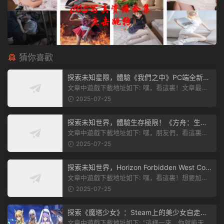
猜你喜歡
探索未知星際，體驗《我們之中》PC端全新版
本
文章中遊戲下載地址如下: 嘿，看這裏！文章最後
有個圖片，點一下就能加入我們遊...
2025-07-25
探索未知世界，體驗生存極限！《方舟：生存
飛升》v38.9中文版全新升級！
文章中遊戲下載地址如下: 嘿，朋友們，看這裏！
《方舟：生存飛升》這個遊戲超火...
2025-07-25
探索未知世界，Horizon Forbidden West Com
plete Edition正式發布！
文章中遊戲下載地址如下: 嘿，看這裏！想要加入
遊戲資源分享群，就點文章最後那...
2025-07-25
探索《魔塔少女》：Steam上的美少女自走
棋，戰鬥與策略的雙重盛宴！
文章中遊戲下載地址如下: “這樣一來，你就能天天