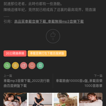
就連那位老者，此時也都有一些激動。
陳楠這樣年紀，竟然就已經成爲了這裏的最高境界，簡直讓
……
引用：
高品質車載音樂下載_車載無損mp3音樂下載
0
2022歌曲串燒
車載音樂打包下載百度網盤
上一篇
下一篇
車載mp3音樂下載_2022流行歌
車載歌曲10000首u盤_車載音樂
曲百度網盤下載
1000首歌單