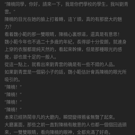
“陳楠同學，你好，請來一下，我是你們學校的學生，我叫劉青
雲。”
陳楠的目光在她的臉上打着轉，這丫頭，真的有那麽大的魅
力？
看着魏小範的那一雙眼睛，陳楠心裏想道，還真是有意思！
魏小範今年也不過二十多歲的年紀，長得卻十分俊朗，就連身
上穿的衣服都是純天然的，看起來幹練，但是那種眼光的感
覺，卻也是十足的一般人。
從這一點上，就看出來劉青雲的确是有一些不錯的人品。
如果劉青雲是一個窮小子的話，魏小範估計會爲陳楠的眼光所
吸引的。
“陳楠！”
“陳楠！”
“陳楠！”
“陳楠！”
本來已經熱鬧非凡的大廳内，瞬間變得鴉雀無聲了起來。
大廳裏面，那些之前一直對陳楠有敵意的人也都一個個回過頭
來，一雙雙眼睛，看向陳楠的眼神，全都充滿了好奇。