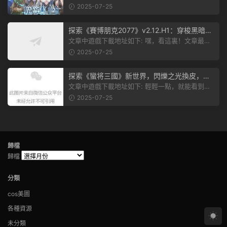
跟上新動态啦！” 簡單來說，...
2025-07-25
探索《賽博朋克2077》v2.12.H1：穿梭黑暗都
市，感受未來世界的震撼
文章中遊戲下載地址如下: 嘿，看這裏！文章最後
有個圖片，點一下就能加入我們的...
2025-07-25
探索《蠻将三國》新世界，閃爍之光換皮，共
赴手遊盛宴！
文章中遊戲下載地址如下: 輕輕一點，就能看到原
文。 滑動一下屏幕，就能看到...
2025-07-25
歸檔
歸檔
分類
cos美圖
各種資源
未分類