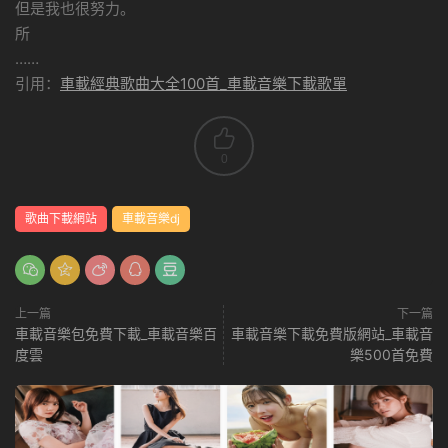
但是我也很努力。
所
……
引用：
車載經典歌曲大全100首_車載音樂下載歌單
0
歌曲下載網站
車載音樂dj
上一篇
下一篇
車載音樂包免費下載_車載音樂百
車載音樂下載免費版網站_車載音
度雲
樂500首免費