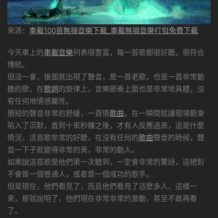
來源：
車載100首無損音樂下載_車載無損音樂打包免費下載
今天車上的
車載音樂
列表很豐富，每一首歌都很好聽，很符合
傳統。
但沒一會，後面就出現了聲音，是一首老歌，也是一首非常動
聽的歌，在
歌詞
的旋律上，音樂節奏上面也是非常地具體，沒
有任何地情感屬性。
簡短的聲音非常的舒緩，一首情
歌曲
，在一瞬間就讓現場觀衆
陷入了沉默，直到十來秒鍾之後，才有人反應過來，這是什麽
情況，這首歌非常的好聽，在沒有任何的
歌曲
聲音的時候，聲
音一下子就變得非常的美，非常的動人。
如果說這首歌是他們第一次聽到，一定會非常的驚訝，這絕對
不會是一個普通人，或者是一個成功的歌手。
但是現在，他們看見了，而且他們看見了這麽多人，這樣一
來，那就說明了，他們現在非常非常的激動，甚至不敢再看
了。