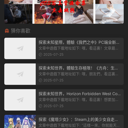
猜你喜歡
探索未知星際，體驗《我們之中》PC端全新版
本
文章中遊戲下載地址如下: 嘿，看這裏！文章最後
有個圖片，點一下就能加入我們遊...
2025-07-25
探索未知世界，體驗生存極限！《方舟：生存
飛升》v38.9中文版全新升級！
文章中遊戲下載地址如下: 嘿，朋友們，看這裏！
《方舟：生存飛升》這個遊戲超火...
2025-07-25
探索未知世界，Horizon Forbidden West Com
plete Edition正式發布！
文章中遊戲下載地址如下: 嘿，看這裏！想要加入
遊戲資源分享群，就點文章最後那...
2025-07-25
探索《魔塔少女》：Steam上的美少女自走
棋，戰鬥與策略的雙重盛宴！
文章中遊戲下載地址如下: “這樣一來，你就能天天