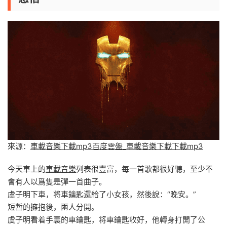
來源：
車載音樂下載mp3百度雲盤_車載音樂下載下載mp3
今天車上的
車載音樂
列表很豐富，每一首歌都很好聽，至少不
會有人以爲隻是彈一首曲子。
虞子明下車，将車鑰匙還給了小女孩，然後說：“晚安。”
短暫的擁抱後，兩人分開。
虞子明看着手裏的車鑰匙，将車鑰匙收好，他轉身打開了公