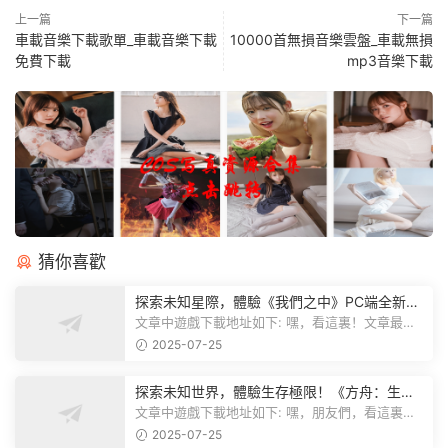
上一篇
下一篇
車載音樂下載歌單_車載音樂下載
10000首無損音樂雲盤_車載無損
免費下載
mp3音樂下載
猜你喜歡
探索未知星際，體驗《我們之中》PC端全新版
本
文章中遊戲下載地址如下: 嘿，看這裏！文章最後
有個圖片，點一下就能加入我們遊...
2025-07-25
探索未知世界，體驗生存極限！《方舟：生存
飛升》v38.9中文版全新升級！
文章中遊戲下載地址如下: 嘿，朋友們，看這裏！
《方舟：生存飛升》這個遊戲超火...
2025-07-25