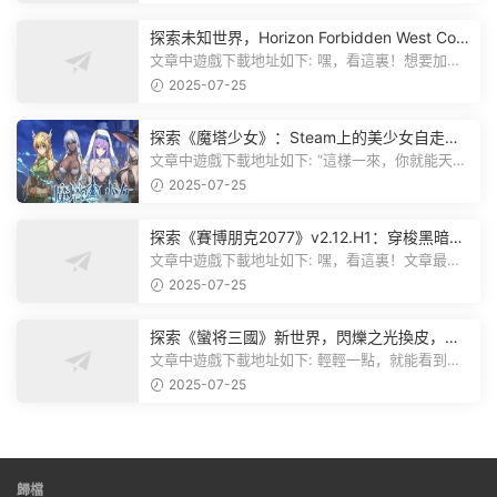
探索未知世界，Horizon Forbidden West Com
plete Edition正式發布！
文章中遊戲下載地址如下: 嘿，看這裏！想要加入
遊戲資源分享群，就點文章最後那...
2025-07-25
探索《魔塔少女》：Steam上的美少女自走
棋，戰鬥與策略的雙重盛宴！
文章中遊戲下載地址如下: “這樣一來，你就能天天
跟上新動态啦！” 簡單來說，...
2025-07-25
探索《賽博朋克2077》v2.12.H1：穿梭黑暗都
市，感受未來世界的震撼
文章中遊戲下載地址如下: 嘿，看這裏！文章最後
有個圖片，點一下就能加入我們的...
2025-07-25
探索《蠻将三國》新世界，閃爍之光換皮，共
赴手遊盛宴！
文章中遊戲下載地址如下: 輕輕一點，就能看到原
文。 滑動一下屏幕，就能看到...
2025-07-25
歸檔