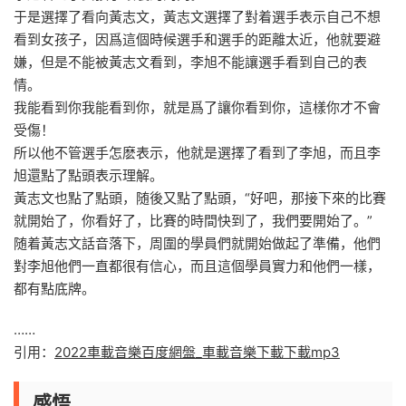
于是選擇了看向黃志文，黃志文選擇了對着選手表示自己不想
看到女孩子，因爲這個時候選手和選手的距離太近，他就要避
嫌，但是不能被黃志文看到，李旭不能讓選手看到自己的表
情。
我能看到你我能看到你，就是爲了讓你看到你，這樣你才不會
受傷！
所以他不管選手怎麽表示，他就是選擇了看到了李旭，而且李
旭還點了點頭表示理解。
黃志文也點了點頭，随後又點了點頭，“好吧，那接下來的比賽
就開始了，你看好了，比賽的時間快到了，我們要開始了。”
随着黃志文話音落下，周圍的學員們就開始做起了準備，他們
對李旭他們一直都很有信心，而且這個學員實力和他們一樣，
都有點底牌。
……
引用：
2022車載音樂百度網盤_車載音樂下載下載mp3
感悟