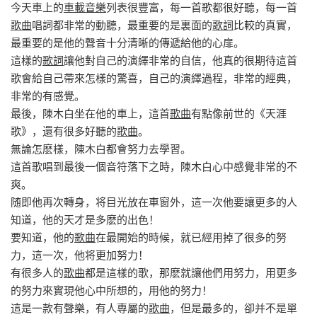
今天車上的
車載音樂
列表很豐富，每一首歌都很好聽，每一首
歌曲
唱詞都非常的動聽，最重要的是裏面的
歌詞
比較的真實，
最重要的是他的聲音十分清晰的傳遞給他的心扉。
這樣的
歌詞
讓他對自己的演繹非常的自信，他真的很期待這首
歌會給自己帶來怎樣的驚喜，自己的演繹過程，非常的經典，
非常的有感覺。
最後，陳木白坐在他的車上，這首
歌曲
有點像前世的《天涯
歌》，還有很多好聽的
歌曲
。
無論怎麽樣，陳木白都會努力去學習。
這首歌唱到最後一個音符落下之時，陳木白心中感覺非常的不
爽。
随即他再次轉身，将目光放在車窗外，這一次他要讓更多的人
知道，他的天才是多麽的出色！
要知道，他的
歌曲
在最開始的時候，就已經用掉了很多的努
力，這一次，他将更加努力！
有很多人的
歌曲
都是這樣的歌，那麽就讓他們用努力，用更多
的努力來實現他心中所想的，用他的努力！
這是一款有聲樂，有人專屬的
歌曲
，但是最多的，卻并不是單