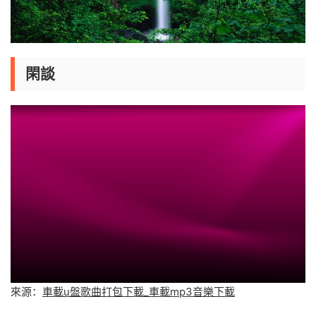
閑談
來源：
車載u盤歌曲打包下載_車載mp3音樂下載