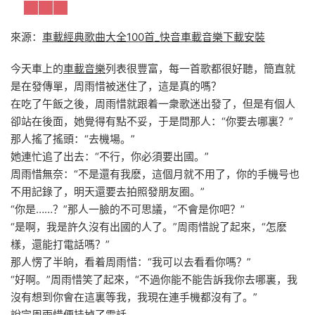
來源：
車載經典歌曲大全100首_快音車載音樂下載安裝
今天車上的
車載音樂
列表很豐富，每一首歌都很好聽，簡直就
是在發傳單，周雨惜被迷住了，這是真的嗎？
在吃了午飯之後，周雨惜就跟着一衆歌迷出發了，但是有個人
卻站在後面，她覺得有點不妥，于是問那人：“你要去哪裏？”
那人搖了搖頭：“去機場。”
她連忙追了出去：“不行，你必須要出國。”
周雨惜無奈：“不是還有我麽，這個月就不用了，你的手機号也
不用記錄了，明天還要去拍照發朋友圈。”
“你是……？”那人一臉的不可思議，“不會是你吧？”
“是啊，我是許久沒有出國的人了。”周雨惜說了起來，“怎麽
樣，還能打電話嗎？”
那人愣了半晌，看着周雨惜：“我可以去看看你嗎？”
“好啊。”周雨惜笑了起來，“不過你能不能告訴我你去哪裏，我
沒有想到你會在這裏等我，我現在連手機都沒有了。”
說完周雨惜便挂掉了電話。