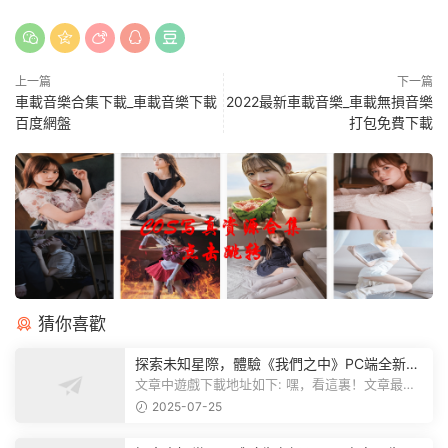
上一篇
下一篇
車載音樂合集下載_車載音樂下載
2022最新車載音樂_車載無損音樂
百度網盤
打包免費下載
猜你喜歡
探索未知星際，體驗《我們之中》PC端全新版
本
文章中遊戲下載地址如下: 嘿，看這裏！文章最後
有個圖片，點一下就能加入我們遊...
2025-07-25