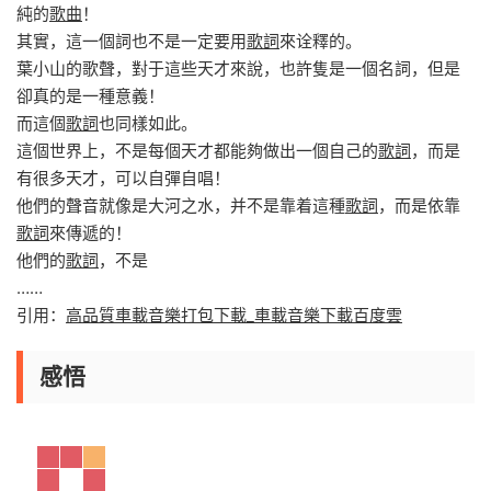
純的
歌曲
！
其實，這一個詞也不是一定要用
歌詞
來诠釋的。
葉小山的歌聲，對于這些天才來說，也許隻是一個名詞，但是
卻真的是一種意義！
而這個
歌詞
也同樣如此。
這個世界上，不是每個天才都能夠做出一個自己的
歌詞
，而是
有很多天才，可以自彈自唱！
他們的聲音就像是大河之水，并不是靠着這種
歌詞
，而是依靠
歌詞
來傳遞的！
他們的
歌詞
，不是
……
引用：
高品質車載音樂打包下載_車載音樂下載百度雲
感悟