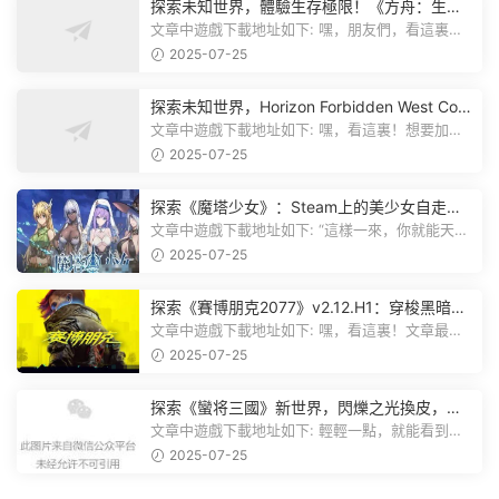
探索未知世界，體驗生存極限！《方舟：生存
飛升》v38.9中文版全新升級！
文章中遊戲下載地址如下: 嘿，朋友們，看這裏！
《方舟：生存飛升》這個遊戲超火...
2025-07-25
探索未知世界，Horizon Forbidden West Com
plete Edition正式發布！
文章中遊戲下載地址如下: 嘿，看這裏！想要加入
遊戲資源分享群，就點文章最後那...
2025-07-25
探索《魔塔少女》：Steam上的美少女自走
棋，戰鬥與策略的雙重盛宴！
文章中遊戲下載地址如下: “這樣一來，你就能天天
跟上新動态啦！” 簡單來說，...
2025-07-25
探索《賽博朋克2077》v2.12.H1：穿梭黑暗都
市，感受未來世界的震撼
文章中遊戲下載地址如下: 嘿，看這裏！文章最後
有個圖片，點一下就能加入我們的...
2025-07-25
探索《蠻将三國》新世界，閃爍之光換皮，共
赴手遊盛宴！
文章中遊戲下載地址如下: 輕輕一點，就能看到原
文。 滑動一下屏幕，就能看到...
2025-07-25