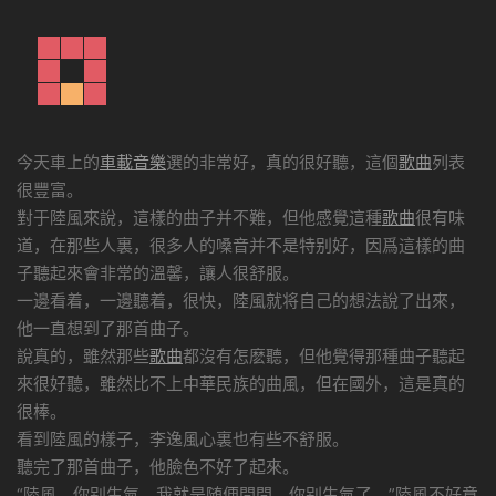
今天車上的
車載音樂
選的非常好，真的很好聽，這個
歌曲
列表
很豐富。
對于陸風來說，這樣的曲子并不難，但他感覺這種
歌曲
很有味
道，在那些人裏，很多人的嗓音并不是特别好，因爲這樣的曲
子聽起來會非常的溫馨，讓人很舒服。
一邊看着，一邊聽着，很快，陸風就将自己的想法說了出來，
他一直想到了那首曲子。
說真的，雖然那些
歌曲
都沒有怎麽聽，但他覺得那種曲子聽起
來很好聽，雖然比不上中華民族的曲風，但在國外，這是真的
很棒。
看到陸風的樣子，李逸風心裏也有些不舒服。
聽完了那首曲子，他臉色不好了起來。
“陸風，你别生氣，我就是随便問問，你别生氣了。”陸風不好意