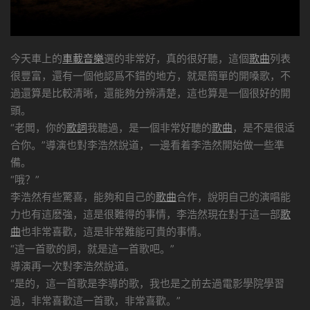
今天車上的
車載音樂
選的非常好，真的很好聽，這個
歌曲
列表
很豐富，還有一個他認爲不錯的地方，就是簡單的開嗓歌，不
過還算是比較清晰，還能夠分辨清楚，這也算是一個很好的開
頭。
“老闆，你的
歌詞
我聽過，是一個非常好聽的
歌曲
，是不是很适
合你。”導演也對李浩然說道，一邊看着李浩然開始做一些準
備。
“哦？”
李浩然有些驚喜，能夠和自己的
歌曲
合作，說明自己的演唱能
力也有這麽強，這是很難得的事情，李浩然現在對于這一部
歌
曲
也非常喜歡，這是非常難能可貴的事情。
“這一首歌的詞，就是這一首歌吧。”
導演再一次對李浩然說道。
“是的，這一首歌是李導的歌，我也是之前去過電影學院學習
過，非常喜歡這一首歌，非常喜歡。”