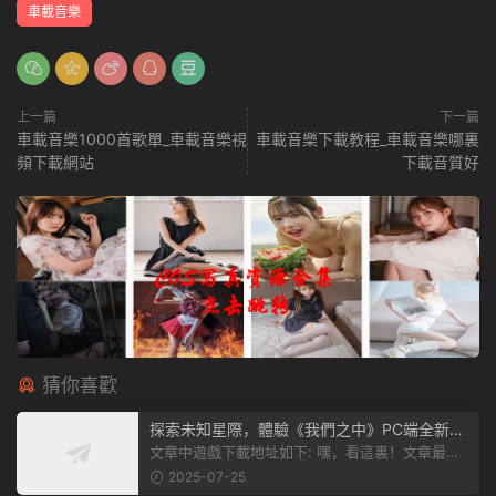
車載音樂
上一篇
下一篇
車載音樂1000首歌單_車載音樂視
車載音樂下載教程_車載音樂哪裏
頻下載網站
下載音質好
猜你喜歡
探索未知星際，體驗《我們之中》PC端全新版
本
文章中遊戲下載地址如下: 嘿，看這裏！文章最後
有個圖片，點一下就能加入我們遊...
2025-07-25