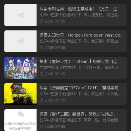
探索未知世界，體驗生存極限！《方舟：生存
飛升》v38.9中文版全新升級！
文章中遊戲下載地址如下: 嘿，朋友們，看這裏！
《方舟：生存飛升》這個遊戲超火...
2025-07-25
探索未知世界，Horizon Forbidden West Com
plete Edition正式發布！
文章中遊戲下載地址如下: 嘿，看這裏！想要加入
遊戲資源分享群，就點文章最後那...
2025-07-25
探索《魔塔少女》：Steam上的美少女自走
棋，戰鬥與策略的雙重盛宴！
文章中遊戲下載地址如下: “這樣一來，你就能天天
跟上新動态啦！” 簡單來說，...
2025-07-25
探索《賽博朋克2077》v2.12.H1：穿梭黑暗都
市，感受未來世界的震撼
文章中遊戲下載地址如下: 嘿，看這裏！文章最後
有個圖片，點一下就能加入我們的...
2025-07-25
探索《蠻将三國》新世界，閃爍之光換皮，共
赴手遊盛宴！
文章中遊戲下載地址如下: 輕輕一點，就能看到原
文。 滑動一下屏幕，就能看到...
2025-07-25