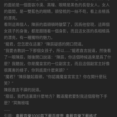
的面前是一個面容冷漠、黑瞳、眼睛是黑色的長發女人，女人
的眉間，是一雙藍色的眼睛，頭發梳的一絲不苟，看上去極爲
的漂亮。
看到這兩個人，陳辰的眉頭頓時皺緊了，因爲他發現，這兩個
女孩子的身後，都是跟随着一個身影，而且這女孩的長相極爲
的漂亮，有一種獨特的魅力。
“龍君，您怎麽在這裏？”陳辰疑惑的開口問道。
“我要去教訓一下那個女孩子，所以……”龍君直言說道，然後看
了一眼陳辰，随後開口說道：“陳辰，你這個時候過來是爲了什
麽？我聽說，你是魔皇宮的一位副宮主，而且這個副宮主好像
很厲害的樣子，你到底是什麽來頭？”
“魔君？”陳辰皺起眉頭，“你認識魔皇宮宮主？你在開什麽玩
笑？”
陳辰直言不諱的說道。
“廢話，我們這裏是什麽地方？難道魔君要對我這個廢物下手
麽？”冥無極嗤
……
引用：
車載音樂1000首下載百度雲_車載音樂下載格式