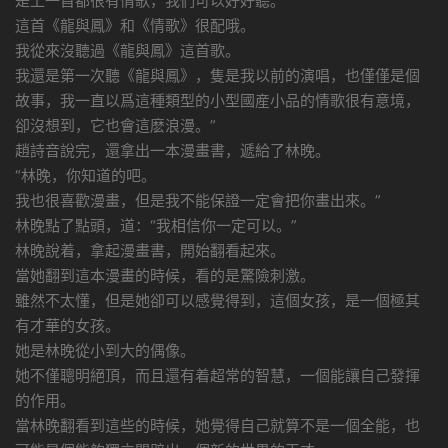
是上一首都很有情歌，我們可以好好聽。
這首《龍與鳳》和《情歌》很配哦。
我從來沒聽過《龍與鳳》這首歌。
我還是第一次聽《龍與鳳》，隻是我以前的演唱，也僅僅是個
故事，我一直以爲這種類型的小型國産小品的情歌很有意境，
卻沒想到，它也會這麽浪漫。”
趙詩音說完，還拿出一本漫畫書，遞給了林晚。
“林晚，你知道的吧。
我也很喜歡漫畫，但是我不能保證一定會把你畫出來。”
林晚點了點頭，道：“我相信你一定可以。”
林晚說着，拿起漫畫書，開始翻看起來。
當她翻到這本漫畫的時候，看的是驚險刺激。
雖然不太懂，但是她卻可以感覺得到，這個女孩，是一個極其
有才華的女孩。
她是林晚從小到大的偶像。
她不僅聰明絕頂，而且還有着超常的智慧，一個能讓自己發揮
的作用。
當林晚翻看到這些的時候，她覺得自己就算不是一個全能，也