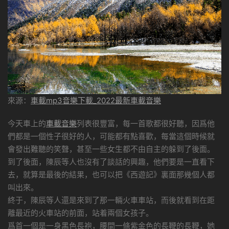
來源：
車載mp3音樂下載_2022最新車載音樂
今天車上的
車載音樂
列表很豐富，每一首歌都很好聽，因爲他
們都是一個性子很好的人，可能都有點喜歡，每當這個時候就
會發出難聽的笑聲，甚至一些女生都不由自主的躲到了後面。
到了後面，陳辰等人也沒有了談話的興趣，他們要是一直看下
去，就算是最後的結果，也可以把《西遊記》裏面那幾個人都
叫出來。
終于，陳辰等人還是來到了那一輛火車車站，而後就看到在距
離最近的火車站的前面，站着兩個女孩子。
爲首一個是一身黑色長袍，腰間一條紫金色的長鞭的長鞭，她