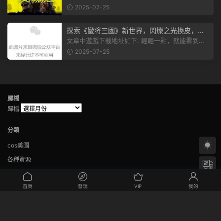
有個圖片，點一下就能加入我們的...
2025-07-25
探索《蠻将三國》新世界，閃爍之光換皮，共
赴手遊盛宴！
文章中遊戲下載地址如下: 輕輕一點，就能看到原
文。 滑動一下屏幕，就能看到...
2025-07-25
歸檔
歸檔
分類
cos美圖
各種資源
未分類
首頁
發現
VIP
我的
每日分享
站長随筆
免責聲明：本站所有内容來源于互聯網。如果本站部分内容侵犯您的權益，請