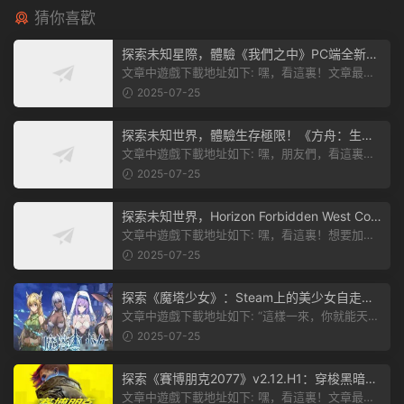
猜你喜歡
探索未知星際，體驗《我們之中》PC端全新版
本
文章中遊戲下載地址如下: 嘿，看這裏！文章最後
有個圖片，點一下就能加入我們遊...
2025-07-25
探索未知世界，體驗生存極限！《方舟：生存
飛升》v38.9中文版全新升級！
文章中遊戲下載地址如下: 嘿，朋友們，看這裏！
《方舟：生存飛升》這個遊戲超火...
2025-07-25
探索未知世界，Horizon Forbidden West Com
plete Edition正式發布！
文章中遊戲下載地址如下: 嘿，看這裏！想要加入
遊戲資源分享群，就點文章最後那...
2025-07-25
探索《魔塔少女》：Steam上的美少女自走
棋，戰鬥與策略的雙重盛宴！
文章中遊戲下載地址如下: “這樣一來，你就能天天
跟上新動态啦！” 簡單來說，...
2025-07-25
探索《賽博朋克2077》v2.12.H1：穿梭黑暗都
市，感受未來世界的震撼
文章中遊戲下載地址如下: 嘿，看這裏！文章最後