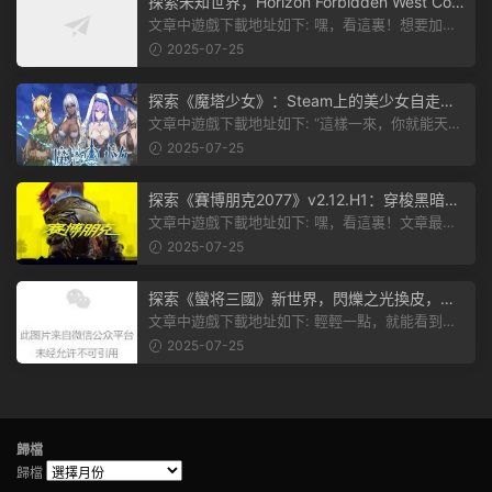
探索未知世界，Horizon Forbidden West Com
plete Edition正式發布！
文章中遊戲下載地址如下: 嘿，看這裏！想要加入
遊戲資源分享群，就點文章最後那...
2025-07-25
探索《魔塔少女》：Steam上的美少女自走
棋，戰鬥與策略的雙重盛宴！
文章中遊戲下載地址如下: “這樣一來，你就能天天
跟上新動态啦！” 簡單來說，...
2025-07-25
探索《賽博朋克2077》v2.12.H1：穿梭黑暗都
市，感受未來世界的震撼
文章中遊戲下載地址如下: 嘿，看這裏！文章最後
有個圖片，點一下就能加入我們的...
2025-07-25
探索《蠻将三國》新世界，閃爍之光換皮，共
赴手遊盛宴！
文章中遊戲下載地址如下: 輕輕一點，就能看到原
文。 滑動一下屏幕，就能看到...
2025-07-25
歸檔
歸檔