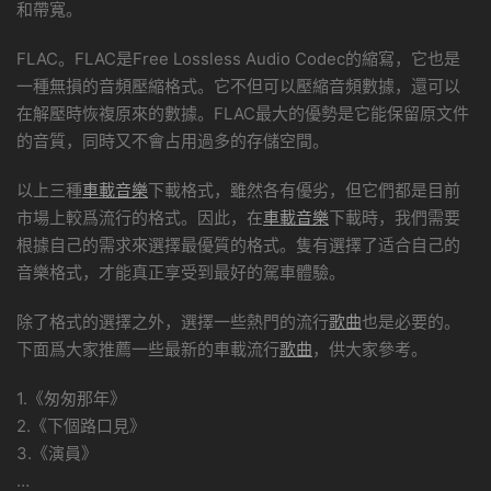
和帶寬。
FLAC。FLAC是Free Lossless Audio Codec的縮寫，它也是
一種無損的音頻壓縮格式。它不但可以壓縮音頻數據，還可以
在解壓時恢複原來的數據。FLAC最大的優勢是它能保留原文件
的音質，同時又不會占用過多的存儲空間。
以上三種
車載音樂
下載格式，雖然各有優劣，但它們都是目前
市場上較爲流行的格式。因此，在
車載音樂
下載時，我們需要
根據自己的需求來選擇最優質的格式。隻有選擇了适合自己的
音樂格式，才能真正享受到最好的駕車體驗。
除了格式的選擇之外，選擇一些熱門的流行
歌曲
也是必要的。
下面爲大家推薦一些最新的車載流行
歌曲
，供大家參考。
1.《匆匆那年》
2.《下個路口見》
3.《演員》
…