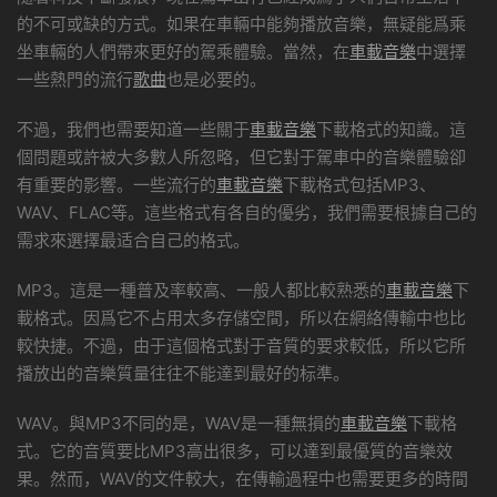
的不可或缺的方式。如果在車輛中能夠播放音樂，無疑能爲乘
坐車輛的人們帶來更好的駕乘體驗。當然，在
車載音樂
中選擇
一些熱門的流行
歌曲
也是必要的。
不過，我們也需要知道一些關于
車載音樂
下載格式的知識。這
個問題或許被大多數人所忽略，但它對于駕車中的音樂體驗卻
有重要的影響。一些流行的
車載音樂
下載格式包括MP3、
WAV、FLAC等。這些格式有各自的優劣，我們需要根據自己的
需求來選擇最适合自己的格式。
MP3。這是一種普及率較高、一般人都比較熟悉的
車載音樂
下
載格式。因爲它不占用太多存儲空間，所以在網絡傳輸中也比
較快捷。不過，由于這個格式對于音質的要求較低，所以它所
播放出的音樂質量往往不能達到最好的标準。
WAV。與MP3不同的是，WAV是一種無損的
車載音樂
下載格
式。它的音質要比MP3高出很多，可以達到最優質的音樂效
果。然而，WAV的文件較大，在傳輸過程中也需要更多的時間