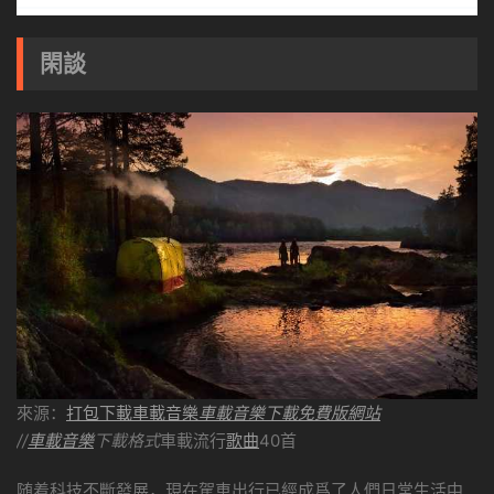
閑談
來源：
打包下載車載音樂
車載音樂下載免費版網站
//
車載音樂
下載格式
車載流行
歌曲
40首
随着科技不斷發展，現在駕車出行已經成爲了人們日常生活中