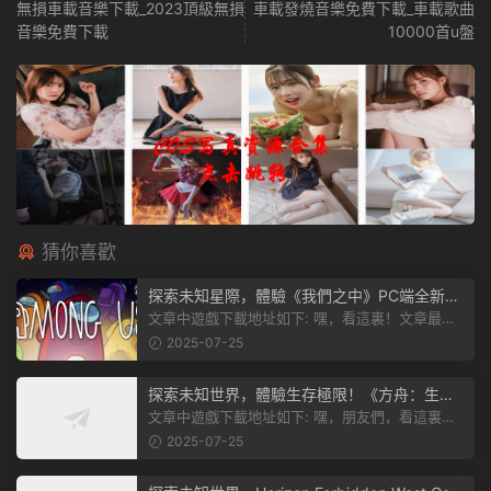
無損車載音樂下載_2023頂級無損
車載發燒音樂免費下載_車載歌曲
音樂免費下載
10000首u盤
猜你喜歡
探索未知星際，體驗《我們之中》PC端全新版
本
文章中遊戲下載地址如下: 嘿，看這裏！文章最後
有個圖片，點一下就能加入我們遊...
2025-07-25
探索未知世界，體驗生存極限！《方舟：生存
飛升》v38.9中文版全新升級！
文章中遊戲下載地址如下: 嘿，朋友們，看這裏！
《方舟：生存飛升》這個遊戲超火...
2025-07-25