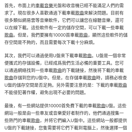
首先，市面上的
車載音樂
光盤和收音機已經不能滿足人們的需
求了。現在很多人喜歡通過下載車載
歌曲
來解決問題。目前有
很多類似網易雲等音樂軟件，它們可以讓您在線聽音樂，還可
以在線下載。這些軟件有一定的儲存空間，可以下載一些車載
歌曲
。但是，我們要擁有10000首車載
歌曲
，顯然這些軟件的儲
存空間是不夠的，而且需要每次下載十分麻煩。
其次，我們可以通過使用U盤來下載車載
歌曲
。U盤是一個非常
便攜式的存儲設備，已經成爲我們生活必備的重要工具。您可
以通過網絡找到一些車載
歌曲
的下載鏈接，然後将下載的車載
歌曲
存儲到您的U盤中。但是，在存儲車載
歌曲
時，請務必檢查
U盤的儲存空間是否足夠。另外需要注意的是：下載的車載
歌曲
不能侵犯著作權，避免出現不必要的問題。
最後，有一些網站提供10000首免費下載的車載
歌曲
U盤。這些
網站一般是由一些車友或音樂愛好者制作的，他們通過搜集一
些熱門的車載
歌曲
，并将它們編入U盤中。這些網站一般都提供
U盤的下載鏈接，您隻需要将它們下載到電腦上，然後選擇一個