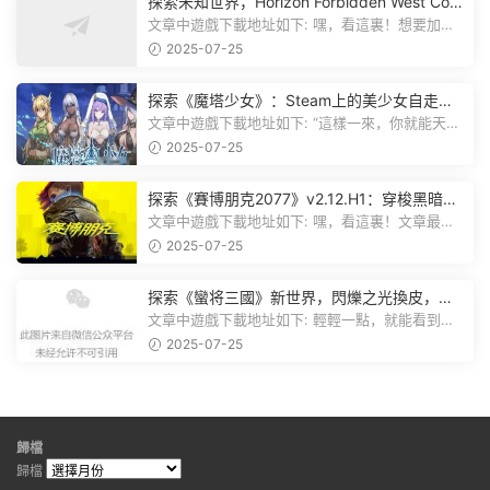
探索未知世界，Horizon Forbidden West Com
plete Edition正式發布！
文章中遊戲下載地址如下: 嘿，看這裏！想要加入
遊戲資源分享群，就點文章最後那...
2025-07-25
探索《魔塔少女》：Steam上的美少女自走
棋，戰鬥與策略的雙重盛宴！
文章中遊戲下載地址如下: “這樣一來，你就能天天
跟上新動态啦！” 簡單來說，...
2025-07-25
探索《賽博朋克2077》v2.12.H1：穿梭黑暗都
市，感受未來世界的震撼
文章中遊戲下載地址如下: 嘿，看這裏！文章最後
有個圖片，點一下就能加入我們的...
2025-07-25
探索《蠻将三國》新世界，閃爍之光換皮，共
赴手遊盛宴！
文章中遊戲下載地址如下: 輕輕一點，就能看到原
文。 滑動一下屏幕，就能看到...
2025-07-25
歸檔
歸檔