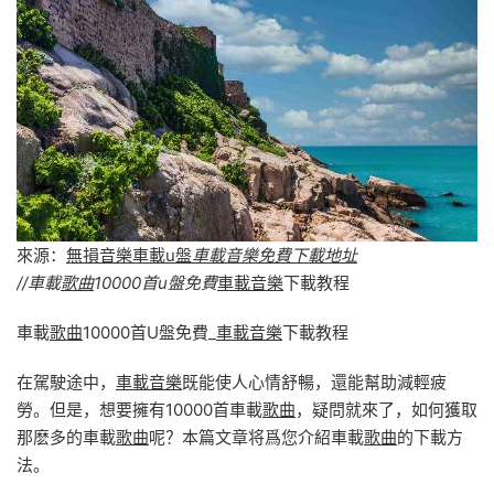
來源：
無損音樂車載u盤
車載音樂免費下載地址
//車載
歌曲
10000首u盤免費
車載音樂
下載教程
車載
歌曲
10000首U盤免費_
車載音樂
下載教程
在駕駛途中，
車載音樂
既能使人心情舒暢，還能幫助減輕疲
勞。但是，想要擁有10000首車載
歌曲
，疑問就來了，如何獲取
那麽多的車載
歌曲
呢？本篇文章将爲您介紹車載
歌曲
的下載方
法。