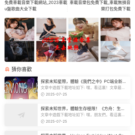
免費車載音樂下載網站_2023車載
車載音樂包免費下載_車載無損音
u盤歌曲大全下載
樂打包免費下載
猜你喜歡
探索未知星際，體驗《我們之中》PC端全新版
本
文章中遊戲下載地址如下: 嘿，看這裏！文章最後
有個圖片，點一下就能加入我們遊...
2025-07-25
探索未知世界，體驗生存極限！《方舟：生存
飛升》v38.9中文版全新升級！
文章中遊戲下載地址如下: 嘿，朋友們，看這裏！
《方舟：生存飛升》這個遊戲超火...
2025-07-25