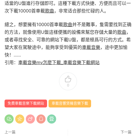
适當的U盤進行存儲即可。這種下載方式快捷、方便而且可以一
次下載10000首車載
歌曲
，非常适合那些忙碌的人。
總之，想要擁有10000首車載
歌曲
并不是難事，隻需要找到正确
的方法，就像使用U盤這樣便攜的設備來幫您存儲大量的
歌曲
，
或者尋找安全、可靠的網站下載U盤，都是極爲可行的方式。希
望大家在駕駛途中，能夠享受到優質的
車載音樂
，途中更加愉
快！……
引用：
車載音樂mv怎麽下載_車載音樂下載網站
0
免費車載音樂下載網站
車載音響煲機音樂下載
上一篇
下一篇