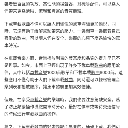
裝着數百瓦的功放、高性能的揚聲器、耳機等配件，可以爲人
們帶來更爲清晰、流暢和豐富的音質體驗。
下載車載
歌曲
不僅可以讓人們愉悅的駕車體驗更加愉悅，同
時，它還有助于緩解駕駛帶來的壓力。一邊開車一邊聽着自己
喜愛的
歌曲
，可以讓人們在安全、樂觀的心境下度過愉快的駕
車時光。
在
車載音樂
方面，音樂播放列表的豐富度和品質的提升早已不
是難事。如今，市面上已經出現了許多下載車載
歌曲
的應用軟
件，其中包括
車載音樂
1000首歌單和下載車載
歌曲
8000首。這
些應用不僅有助于人們下載車載
歌曲
，同時還可以輕松管理音
樂列表和播放順序，讓駕車體驗更加高效便捷。
但是，在享受
車載音樂
的樂趣時，我們也要注意駕駛安全。爲
了防止頻繁操作導緻開車時分心，最好在停車或等待交通信号
的時候進行車載
歌曲
的操作。
總之，下載車載
歌曲
的好處是顯而易見的。通過下載，我們可