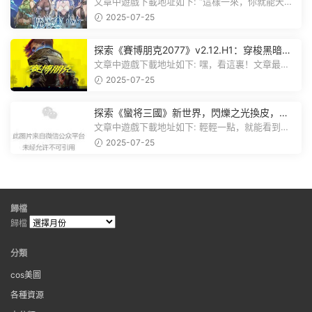
棋，戰鬥與策略的雙重盛宴！
文章中遊戲下載地址如下: “這樣一來，你就能天天
跟上新動态啦！” 簡單來說，...
2025-07-25
探索《賽博朋克2077》v2.12.H1：穿梭黑暗都
市，感受未來世界的震撼
文章中遊戲下載地址如下: 嘿，看這裏！文章最後
有個圖片，點一下就能加入我們的...
2025-07-25
探索《蠻将三國》新世界，閃爍之光換皮，共
赴手遊盛宴！
文章中遊戲下載地址如下: 輕輕一點，就能看到原
文。 滑動一下屏幕，就能看到...
2025-07-25
歸檔
歸檔
分類
cos美圖
各種資源