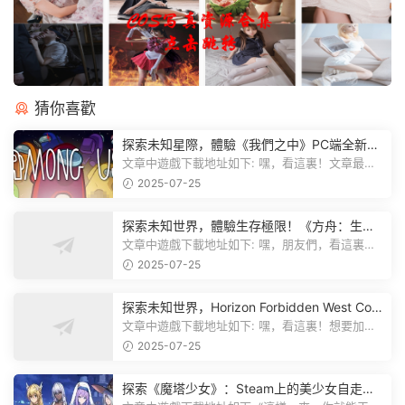
猜你喜歡
探索未知星際，體驗《我們之中》PC端全新版
本
文章中遊戲下載地址如下: 嘿，看這裏！文章最後
有個圖片，點一下就能加入我們遊...
2025-07-25
探索未知世界，體驗生存極限！《方舟：生存
飛升》v38.9中文版全新升級！
文章中遊戲下載地址如下: 嘿，朋友們，看這裏！
《方舟：生存飛升》這個遊戲超火...
2025-07-25
探索未知世界，Horizon Forbidden West Com
plete Edition正式發布！
文章中遊戲下載地址如下: 嘿，看這裏！想要加入
遊戲資源分享群，就點文章最後那...
2025-07-25
探索《魔塔少女》：Steam上的美少女自走