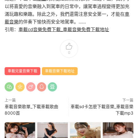
以将喜愛的音樂融入到駕車的日常中，讓駕車過程變得更加充
滿玩趣和樂趣。除此之外，我們還需注意安全第一，才能在
車
載音樂
的伴奏下愉快而安全地駕車。……
引用：
車載cd音樂免費下載_車載音樂免費下載地址
0
車載兒童音樂下載
車載音樂下載地址
上一篇
下一篇
車載音樂歌單_下載車載歌曲
車載sd卡怎麽下載音樂_車載音樂
8000首
下載mp3