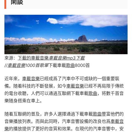
閑談
來源：
下載的車載音樂
車載音樂mp3下載
//
車載音樂
1000首歌單
下載車載
歌曲
8000首
近年來，
車載音樂
已經成爲了汽車中不可或缺的一個重要裝
備。随着科技的不斷發展，如今
車載音樂
已經不再局限于傳統
的電台收聽，人們可以通過互聯網下載車載
歌曲
，将數千首音
樂随身搭乘在車上。
随着互聯網的普及，許多人選擇通過下載車載
歌曲
豐富他們的
音樂播放列表。而與此同時，汽車音響設備的改良也爲
車載音
樂
的播放提供了更好的音質和效果。在現代的汽車音響中，安