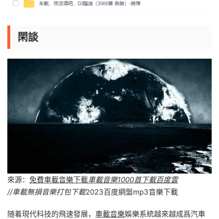
閑談
來源：
免費車載音樂下載
車載音樂1000首下載百度雲
//車載無損音樂打包下載
2023百度網盤mp3音樂下載
随着現代科技的飛速發展，
車載音樂
娛樂系統越來越成爲汽車