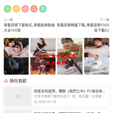
上一篇
下一篇
車載音樂下載格式_車載經典歌曲
車載音樂網盤下載_車載音樂1000
大全100首
首下載DJ
猜你喜歡
探索未知星際，體驗《我們之中》PC端全新版
本
文章中遊戲下載地址如下: 嘿，看這裏！文章最後
有個圖片，點一下就能加入我們遊...
2025-07-25