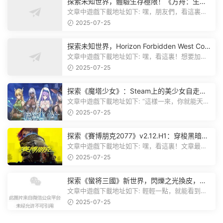
探索未知世界，體驗生存極限！《方舟：生存
飛升》v38.9中文版全新升級！
文章中遊戲下載地址如下: 嘿，朋友們，看這裏！
《方舟：生存飛升》這個遊戲超火...
2025-07-25
探索未知世界，Horizon Forbidden West Com
plete Edition正式發布！
文章中遊戲下載地址如下: 嘿，看這裏！想要加入
遊戲資源分享群，就點文章最後那...
2025-07-25
探索《魔塔少女》：Steam上的美少女自走
棋，戰鬥與策略的雙重盛宴！
文章中遊戲下載地址如下: “這樣一來，你就能天天
跟上新動态啦！” 簡單來說，...
2025-07-25
探索《賽博朋克2077》v2.12.H1：穿梭黑暗都
市，感受未來世界的震撼
文章中遊戲下載地址如下: 嘿，看這裏！文章最後
有個圖片，點一下就能加入我們的...
2025-07-25
探索《蠻将三國》新世界，閃爍之光換皮，共
赴手遊盛宴！
文章中遊戲下載地址如下: 輕輕一點，就能看到原
文。 滑動一下屏幕，就能看到...
2025-07-25