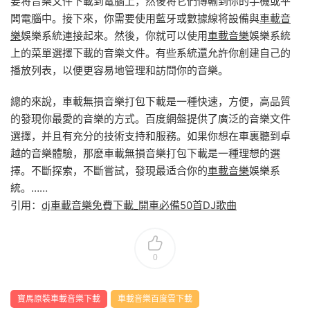
要将音樂文件下載到電腦上，然後将它們傳輸到你的手機或平
闆電腦中。接下來，你需要使用藍牙或數據線将設備與
車載音
樂
娛樂系統連接起來。然後，你就可以使用
車載音樂
娛樂系統
上的菜單選擇下載的音樂文件。有些系統還允許你創建自己的
播放列表，以便更容易地管理和訪問你的音樂。
總的來說，車載無損音樂打包下載是一種快速，方便，高品質
的發現你最愛的音樂的方式。百度網盤提供了廣泛的音樂文件
選擇，并且有充分的技術支持和服務。如果你想在車裏聽到卓
越的音樂體驗，那麽車載無損音樂打包下載是一種理想的選
擇。不斷探索，不斷嘗試，發現最适合你的
車載音樂
娛樂系
統。……
引用：
dj車載音樂免費下載_開車必備50首DJ歌曲
0
寶馬原裝車載音樂下載
車載音樂百度雲下載