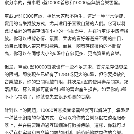
家分享的，是車載u盤10000首歌和10000首無損音樂雲盤。
車載u盤10000首歌，相信大家都不陌生。這是一種非常便捷、
實用的音樂播放方式，尤其适用于喜歡自駕的人們。它可以将
數以萬計的音樂存儲在小小的一個u盤中，并在行車途中随時播
放。你可以根據心情、氛圍、乘客的喜好等選擇不同的曲目，
給自己和他人帶來無限歡樂。而且，随着存儲技術的不斷提
高，你可以在同樣大小的u盤中存儲更多、更高質量的音樂。
但是，車載u盤10000首歌也有一些不足之處。首先是存儲容量
的限制。即使現在已經有了128G或更大的u盤，但你要播放的
音樂越多，你的空間就越有限。其次是u盤的使用壽命問題。頻
繁讀取、寫入數據可能會對u盤的壽命産生損害。如果你的u盤
不小心損壞了，你就會失去很多珍貴的音樂。
針對以上的問題，10000首無損音樂雲盤就可以解決了。雲盤是
一種基于網絡的存儲方式，它可以将你的音樂存儲在遠程服務
器上，并在需要時通過互聯網進行數據傳輸。這樣，你就可以
不受存儲容量和壽命等問題的限制，随時随地訪問你的音樂。