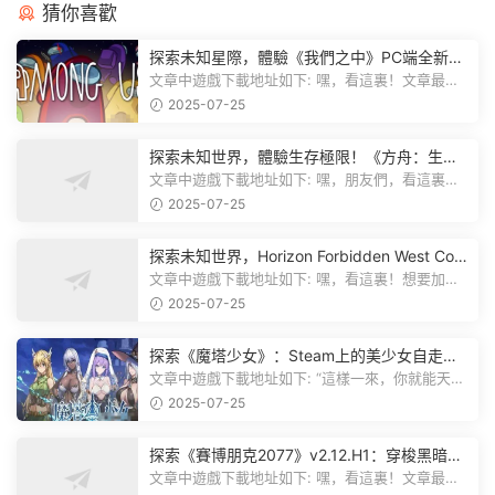
猜你喜歡
探索未知星際，體驗《我們之中》PC端全新版
本
文章中遊戲下載地址如下: 嘿，看這裏！文章最後
有個圖片，點一下就能加入我們遊...
2025-07-25
探索未知世界，體驗生存極限！《方舟：生存
飛升》v38.9中文版全新升級！
文章中遊戲下載地址如下: 嘿，朋友們，看這裏！
《方舟：生存飛升》這個遊戲超火...
2025-07-25
探索未知世界，Horizon Forbidden West Com
plete Edition正式發布！
文章中遊戲下載地址如下: 嘿，看這裏！想要加入
遊戲資源分享群，就點文章最後那...
2025-07-25
探索《魔塔少女》：Steam上的美少女自走
棋，戰鬥與策略的雙重盛宴！
文章中遊戲下載地址如下: “這樣一來，你就能天天
跟上新動态啦！” 簡單來說，...
2025-07-25
探索《賽博朋克2077》v2.12.H1：穿梭黑暗都
市，感受未來世界的震撼
文章中遊戲下載地址如下: 嘿，看這裏！文章最後