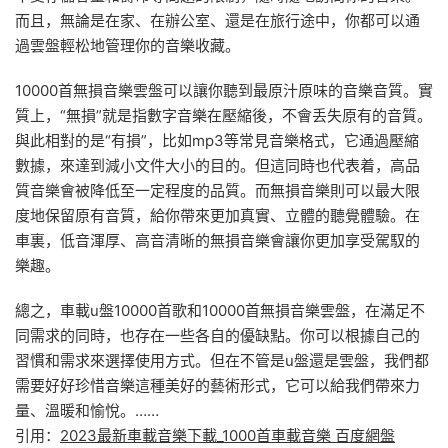
而且，無論是在家、在辦公室、還是在旅行途中，你都可以通
過雲盤輕松地管理你的音樂收藏。
10000首無損音樂雲盤可以讓你聽到最原汁原味的音樂音質。實
質上，“無損”就是指數字音樂在壓縮後，不會丢失原有的音質。
與此相對的是“有損”，比如mp3等常見音樂格式，它通過壓縮
數據，來達到減小文件大小的目的。但這同時也代表着，高品
質音樂會被降低至一定程度的品質。而無損音樂則可以最大限
度地保留原有音質，給你帶來更加真實、立體的聽覺體驗。在
車裏，低音渾厚、高音清晰的無損音樂會讓你更加享受駕馭的
樂趣。
總之，車載u盤10000首歌和10000首無損音樂雲盤，在滿足不
同需求的同時，也存在一些各自的優缺點。你可以根據自己的
習慣和需求來選擇使用方式。但在不管是u盤還是雲盤，我們都
需要好好珍惜音樂這種美好的藝術形式，它可以給我們帶來力
量、溫暖和愉悅。……
引用：
2023最新車載音樂下載_1000首車載音樂 百度網盤