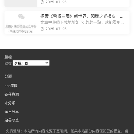
有個圖片，點一下就能加入我們的...
2025-07-25
探索《蠻将三國》新世界，閃爍之光換皮，共
赴手遊盛宴！
文章中遊戲下載地址如下: 輕輕一點，就能看到原
文。 滑動一下屏幕，就能看到...
2025-07-25
歸檔
歸檔
分類
cos美圖
各種資源
未分類
每日分享
站長随筆
免責聲明：本站所有内容來源于互聯網。如果本站部分内容侵犯您的權益，請