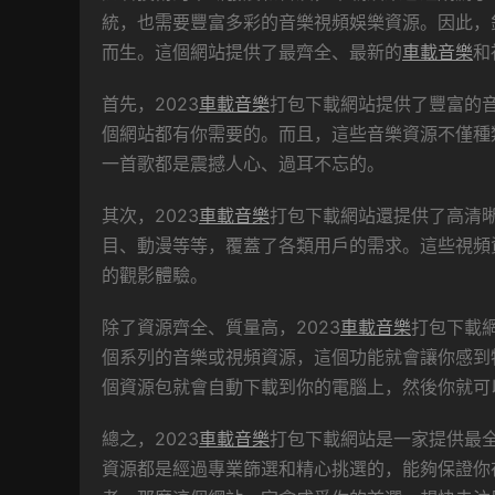
統，也需要豐富多彩的音樂視頻娛樂資源。因此，
而生。這個網站提供了最齊全、最新的
車載音樂
和
首先，2023
車載音樂
打包下載網站提供了豐富的
個網站都有你需要的。而且，這些音樂資源不僅種
一首歌都是震撼人心、過耳不忘的。
其次，2023
車載音樂
打包下載網站還提供了高清
目、動漫等等，覆蓋了各類用戶的需求。這些視頻
的觀影體驗。
除了資源齊全、質量高，2023
車載音樂
打包下載
個系列的音樂或視頻資源，這個功能就會讓你感到
個資源包就會自動下載到你的電腦上，然後你就可
總之，2023
車載音樂
打包下載網站是一家提供最
資源都是經過專業篩選和精心挑選的，能夠保證你