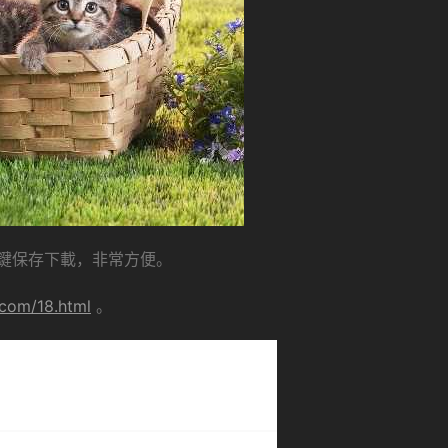
鍵保存下載，非常方便。
.com/18.html
。