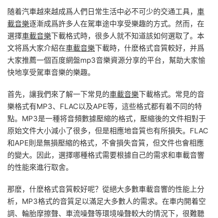
随着汽車越來越成爲人們日常生活中必不可少的交通工具，
車
載音樂
逐漸成爲許多人在駕車途中享受樂趣的方式。然而，在
選擇
車載音樂
下載格式時，很多人就不知道該如何選取了。本
文将爲大家介紹在
車載音樂
下載時，什麽格式音質較好，并爲
大家推薦一個百度網盤mp3音樂資源分享的平台，幫助大家愉
快地享受駕車音樂的樂趣。
首先，讓我們來了解一下常見的
車載音樂
下載格式。常見的音
樂格式有MP3、FLAC以及APE等，這些格式都有着不同的特
點。MP3是一種将音頻數據壓縮的格式，壓縮後的文件相對于
原始文件大小減小了很多，但是相應地音質也有所損失。FLAC
和APE則是無損壓縮的格式，不會損失音質，但文件也會相應
的變大。因此，選擇哪種格式需要根據自己的需求和車載音響
的性能來進行取舍。
那麽，什麽格式音質較好呢？從絕大多數車載音響的性能上分
析，MP3格式的音質足以滿足大多數人的需求。在車内開着空
調、輪胎摩擦聲、車流噪聲等環境噪聲較大的情況下，很難聽