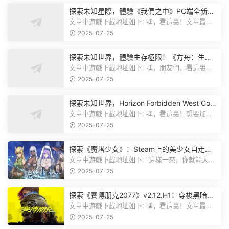
探索未知星際，體驗《我們之中》PC端全新版
本
文章中遊戲下載地址如下: 嘿，看這裏！文章最後
有個圖片，點一下就能加入我們遊...
2025-07-25
探索未知世界，體驗生存極限！《方舟：生存
飛升》v38.9中文版全新升級！
文章中遊戲下載地址如下: 嘿，朋友們，看這裏！
《方舟：生存飛升》這個遊戲超火...
2025-07-25
探索未知世界，Horizon Forbidden West Com
plete Edition正式發布！
文章中遊戲下載地址如下: 嘿，看這裏！想要加入
遊戲資源分享群，就點文章最後那...
2025-07-25
探索《魔塔少女》：Steam上的美少女自走
棋，戰鬥與策略的雙重盛宴！
文章中遊戲下載地址如下: “這樣一來，你就能天天
跟上新動态啦！” 簡單來說，...
2025-07-25
探索《賽博朋克2077》v2.12.H1：穿梭黑暗都
市，感受未來世界的震撼
文章中遊戲下載地址如下: 嘿，看這裏！文章最後
有個圖片，點一下就能加入我們的...
2025-07-25