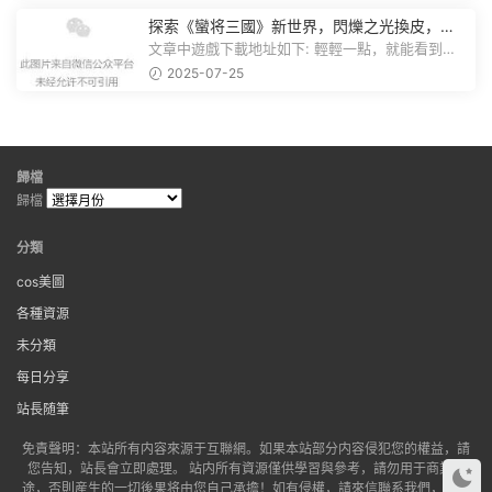
探索《蠻将三國》新世界，閃爍之光換皮，共
赴手遊盛宴！
文章中遊戲下載地址如下: 輕輕一點，就能看到原
文。 滑動一下屏幕，就能看到...
2025-07-25
歸檔
歸檔
分類
cos美圖
各種資源
未分類
每日分享
站長随筆
免責聲明：本站所有内容來源于互聯網。如果本站部分内容侵犯您的權益，請
您告知，站長會立即處理。 站内所有資源僅供學習與參考，請勿用于商業用
途，否則産生的一切後果将由您自己承擔！如有侵權，請來信聯系我們，我們