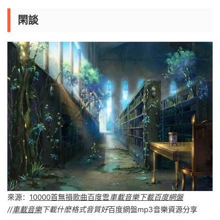
閑談
來源：
10000首無損歌曲百度雲
車載音樂下載百度網盤
//
車載音樂
下載什麽格式音質好
百度網盤mp3音樂資源分享