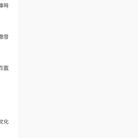
車時
激發
在
歌
文化