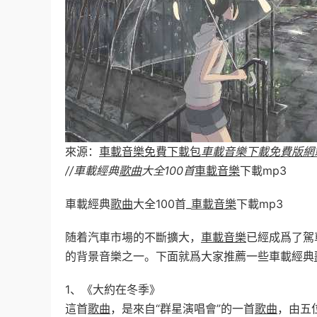
來源：
車載音樂免費下載包
車載音樂下載免費版網
//車載經典
歌曲
大全100首
車載音樂
下載mp3
車載經典
歌曲
大全100首_
車載音樂
下載mp3
随着汽車市場的不斷擴大，
車載音樂
已經成爲了駕
的背景音樂之一。下面就爲大家推薦一些車載經典
1、《大約在冬季》
這首
歌曲
，是來自“群星演唱會”的一首
歌曲
，由五