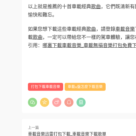
以上就是推薦的十首車載經典
歌曲
，它們既清新有
愉快和難忘。
如果您想下載這些車載經典
歌曲
，請登錄
車載音樂
載
歌曲
，一定可以帶給您不一樣的駕車體驗，讓您
引用：
哪裏下載車載音樂_車載無損音樂打包免費
打包下載車載音樂
車載u盤怎麽下載音樂
上一篇
車載音樂迅雷打包下載_車載音樂下載歌單