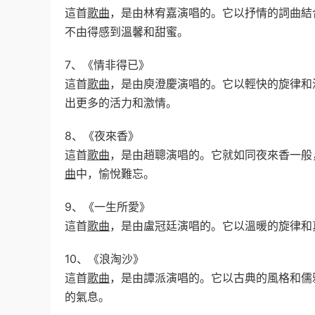
這首
歌曲
，是由林宥嘉演唱的。它以抒情的詞曲結
不由得感到溫馨和甜蜜。
7、《情非得已》
這首
歌曲
，是由庾澄慶演唱的。它以輕快的旋律和
出更多的活力和激情。
8、《夜來香》
這首
歌曲
，是由趙聰演唱的。它就如同夜來香一般
曲
中，愉悅難忘。
9、《一生所愛》
這首
歌曲
，是由盧冠廷演唱的。它以溫暖的旋律和
10、《浪淘沙》
這首
歌曲
，是由譚派演唱的。它以古典的風格和儒
的氣息。