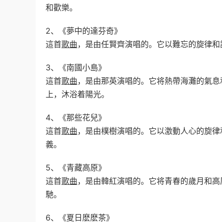
和歡樂。
2、《夢中的達芬奇》
這首
歌曲
，是由任賢齊演唱的。它以難忘的旋律和
3、《南國小島》
這首
歌曲
，是由那英演唱的。它将熱帶海灘的氣息
上，沐浴着陽光。
4、《那些花兒》
這首
歌曲
，是由樸樹演唱的。它以激動人心的旋律
義。
5、《青藏高原》
這首
歌曲
，是由韓紅演唱的。它将青春的歲月和高
馳。
6、《夏日麽麽茶》