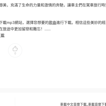
醇美，充滿了生命的力量和激情的奔馳，讓車主們在駕車旅行時
下載mp3網站，選擇您想要的
歌曲
進行下載。相信這些美妙的經
在旅途中更加留戀和難忘！……
下載
0
車載中文音樂下載_車載音樂下