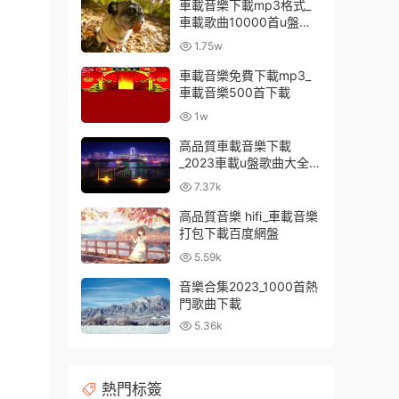
車載音樂下載mp3格式_
車載歌曲10000首u盤免
費
1.75w
車載音樂免費下載mp3_
車載音樂500首下載
1w
高品質車載音樂下載
_2023車載u盤歌曲大全下
載
7.37k
高品質音樂 hifi_車載音樂
打包下載百度網盤
5.59k
音樂合集2023_1000首熱
門歌曲下載
5.36k
熱門标簽