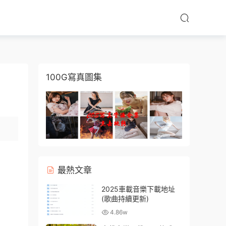
100G寫真圖集
最熱文章
2025車載音樂下載地址
(歌曲持續更新)
4.86w